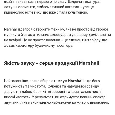
який впізнається з першого погляду. Шкіряна текстура,
латунні елементи, емблематичний логотип – усе це
підкреслює естетику, що вже стала культовою.
Marshall вдалося створити техніку, яка не просто відтворює
музику, а й стає стильним аксесуаром у вашому домі, офісі чи
на вечірці. Це не просто колонки – це елемент інтер’єру, що
додає характеру будь-якому простору.
Якість звуку – серце продукції Marshall
Найголовніше, за що обирають
звук Marshall
– це його
потужність та чистота. Колонки та навушники бренду
дарують глибокі баси, чіткі середні та кристально чисті
високі частоти. У результаті ви отримуєте повний спектр
звучання, яке максимально наближене до живого виконання.