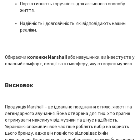
Портативність і зручність для активного способу
життя.
Надійність і довговічність, які відповідають нашим
реаліям.
Обираючи
колонки Marshall
або навушники, ви інвестуєте у
власний комфорт, емоції та атмосферу, яку створює музика.
Висновок
Продукція Marshall – це ідеальне поєднання стилю, якості та
легендарного звучання. Вона створена для тих, хто прагне
отримувати максимум від музики та цінує надійність.
Українські споживачі все частіше роблять вибір на користь
цього бренду, адже він повністю відповідає їхнім
очікуванням. Якщо ви хочете, щоб музика завжди була поруч