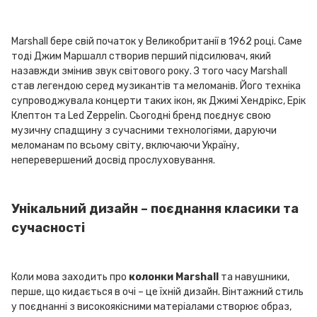
Marshall бере свій початок у Великобританії в 1962 році. Саме
тоді Джим Маршалл створив перший підсилювач, який
назавжди змінив звук світового року. З того часу Marshall
став легендою серед музикантів та меломанів. Його техніка
супроводжувала концерти таких ікон, як Джимі Хендрікс, Ерік
Клептон та Led Zeppelin. Сьогодні бренд поєднує свою
музичну спадщину з сучасними технологіями, даруючи
меломанам по всьому світу, включаючи Україну,
неперевершений досвід прослуховування.
Унікальний дизайн – поєднання класики та
сучасності
Коли мова заходить про
колонки Marshall
та навушники,
перше, що кидається в очі – це їхній дизайн. Вінтажний стиль
у поєднанні з високоякісними матеріалами створює образ,