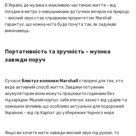
В Україні, де музика є важливою частиною життя – від
поїздки в метро з навушниками до гучних вечірок на природі,
– якісний звук стає справжнім пріоритетом. Marshall
гарантує, що кожна нота буде почута так, як задумав
виконавець.
Портативність та зручність – музика
завжди поруч
Сучасні
блютуз колонки Marshall
створені для тих, хто
веде активний спосіб життя. Завдяки потужним
акумуляторам вони можуть працювати годинами без
підзарядки. Міцний корпус забезпечує захист від ударів та
зовнішніх впливів, що особливо актуально для подорожей
Україною – від гір Карпат до узбережжя Чорного моря.
Якщо ви хочете мати завжди якісний звук під рукою, то