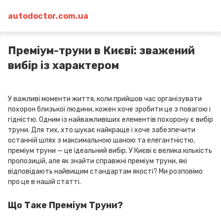
autodoctor.com.ua
Преміум-труни в Києві: зважений
вибір із характером
У важливі моменти життя, коли прийшов час організувати
похорон близької людини, кожен хоче зробити це з повагою і
гідністю. Одним із найважливіших елементів похорону є вибір
труни. Для тих, хто шукає найкраще і хоче забезпечити
останній шлях з максимальною шаною та елегантністю,
преміум труни — це ідеальний вибір. У Києві є велика кількість
пропозицій, але як знайти справжні преміум труни, які
відповідають найвищим стандартам якості? Ми розповімо
про це в нашій статті.
Що Таке Преміум Труни?