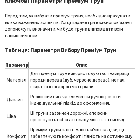
Ключові Параметри Преміум Трун
Перед тим, як вибрати преміум труну, необхідно врахувати
кілька важливих аспектів. Усі ці параметри взаємопов'язані і
допоможуть визначити, чи буде труна відповідати всім
вашим вимогам.
Таблиця: Параметри Вибору Преміум Трун
Параметр
Опис
Для преміум трун використовуються найкращі
Матеріал
породи дерева (дуб, червоне дерево), метал,
шкіра та інші дорогі матеріали.
Розкішний вигляд, елементи ручної роботи,
Дизайн
індивідуальний підхід до оформлення.
Ці труни зазвичай дорожчі, але вони
Ціна
пропонують набагато вищу якість та вигляд.
Преміум труни часто мають м'які вкладки, що
Комфорт
забезпечують комфорт і гідність на останньому