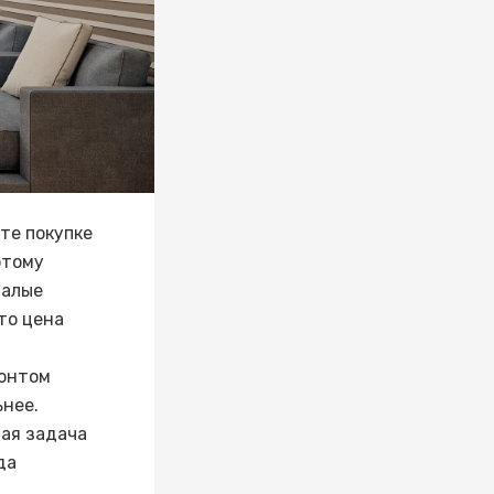
те покупке
этому
малые
то цена
монтом
ьнее.
ная задача
да