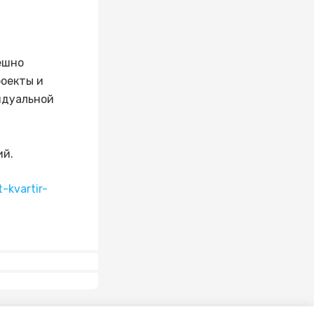
ешно
роекты и
идуальной
ий.
-kvartir-