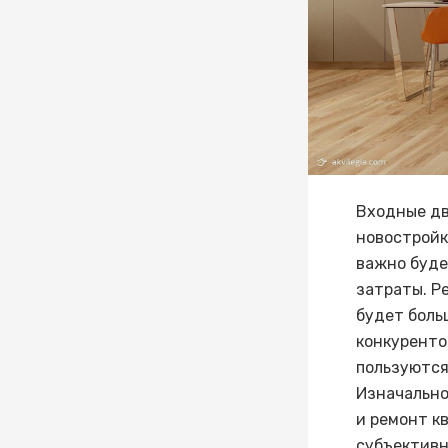
Входные дв
новостройк
важно буде
затраты. Р
будет боль
конкуренто
пользуются
Изначально
и ремонт к
субъективн