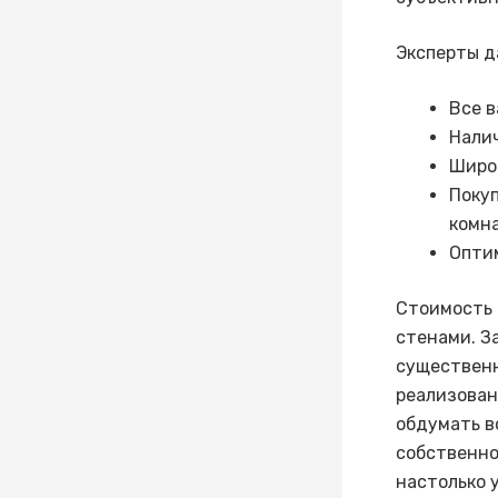
Эксперты д
Все 
Нали
Широ
Поку
комн
Опти
Стоимость 
стенами. З
существенн
реализован
обдумать в
собственно
настолько 