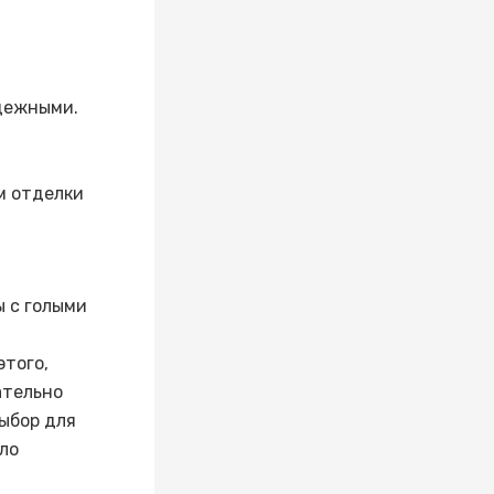
дежными.
м отделки
ы с голыми
этого,
ательно
ыбор для
ло