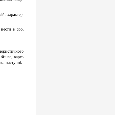
й, характер 
нести в собі 
ористичного 
ізнес, варто 
ка наступні: