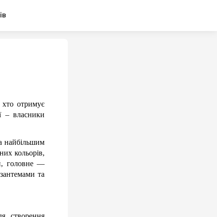
ів
хто отримує 
 – власники 
а найбільшим 
зних кольорів, 
й, головне — 
зантемами та 
я створення 