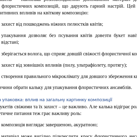
 флористичних композицій, що дарують гарний настрій. Цей м
зитивних впливів на квіткову композицію:
захист від пошкоджень ніжних пелюстків квітів;
упакування дозволяє без псування квітів довезти букет навіт
відстані;
зберігається волога, що сприяє довшій свіжості флористичної ко
захист від зовнішніх впливів (пилу, ультрафіолету, протягу);
створення правильного мікроклімату для довшого збереження к
ичини обрати кальку для упакування флористичних ансамблів. 
 упаковка: вплив на загальну картинку композиції
кетів свіжими та їх захист – це важливо. Але калька відіграє рол
тетичне питання теж грає важливу роль:
композиція виглядає завершеною, акуратною;
матеріал може вигідно підкреслити красу флористичного анс