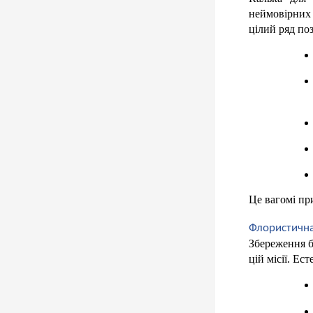
неймовірних
цілий ряд по
Це вагомі пр
Флористична
Збереження бу
цій місії. Ес