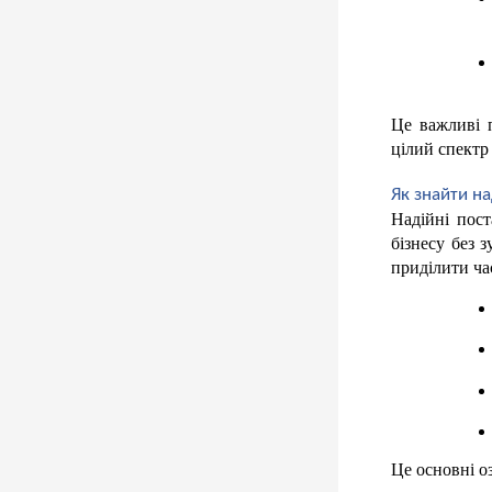
Це важливі п
цілий спектр
Як знайти на
Надійні пос
бізнесу без 
приділити ча
Це основні о