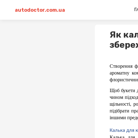
autodoctor.com.ua
Г
Як кал
збере
Створення ф
ароматну ко
флористичних 
Щоб букети д
чином підход
щільності, р
підібрати пр
іншими пред
Калька для к
Калька для 