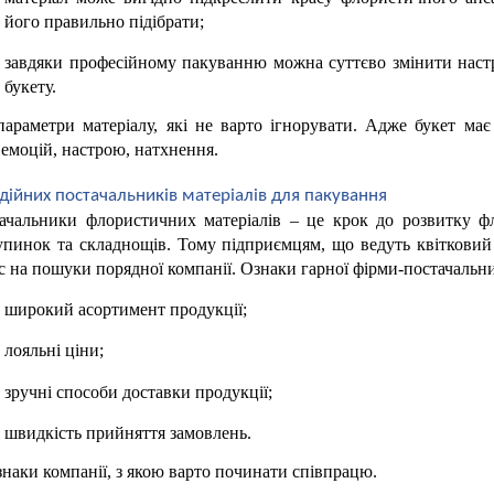
його правильно підібрати;
завдяки професійному пакуванню можна суттєво змінити настрі
букету.
араметри матеріалу, які не варто ігнорувати. Адже букет має 
 емоцій, настрою, натхнення.
дійних постачальників матеріалів для пакування
тачальники флористичних матеріалів – це крок до розвитку фл
зупинок та складнощів. Тому підприємцям, що ведуть квітковий б
с на пошуки порядної компанії. Ознаки гарної фірми-постачальни
широкий асортимент продукції;
лояльні ціни;
зручні способи доставки продукції;
швидкість прийняття замовлень.
знаки компанії, з якою варто починати співпрацю. 