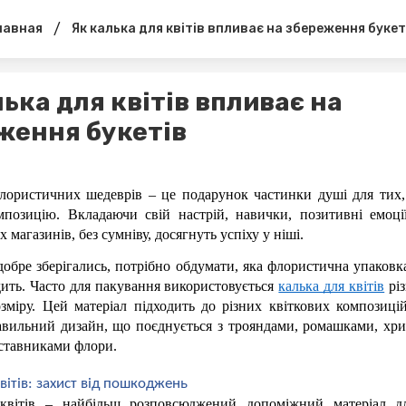
/
лавная
Як калька для квітів впливає на збереження букет
ька для квітів впливає на
ження букетів
лористичних шедеврів – це подарунок частинки душі для тих, 
мпозицію. Вкладаючи свій настрій, навички, позитивні емоції
магазинів, без сумніву, досягнуть успіху у ніші. 
обре зберігались, потрібно обдумати, яка флористична упаковк
ить. Часто для пакування використовується 
калька для квітів
 рі
озміру. Цей матеріал підходить до різних квіткових композиці
авильний дизайн, що поєднується з трояндами, ромашками, хри
ставниками флори.
вітів: захист від пошкоджень
квітів – найбільш розповсюджений допоміжний матеріал дл