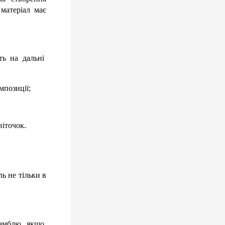
атеріал має 
ь на дальні 
мпозиції;
віточок.
ь не тільки в 
амблю, якщо 