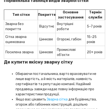
Порівняльна таблиця видів зварної сітки
Основне
Термін
Тип сітки
Покриття
застосування
служби
Зварна без
Внутрішні
Відсутнє
5–7 років
покриття
роботи
Сітка зварна
15–25
Цинкове
Огорожі, габіон
оцинкована
років
Промислові
Посилена зварна
Цинкове
20+ років
об’єкти
Де купити якісну зварну сітку
Обираючи постачальника, варто враховувати не
лише вартість, а й якість матеріалів, наявність
сертифікатів та репутацію компанії. Надійний
продавець завжди надає повну інформацію про
характеристики продукції.
Якщо вас цікавить
Зварна сітка
для будівництва,
огорож або габіонних конструкцій, доцільно