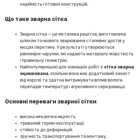
надійність готових конструкцій.
Що таке зварна сітка
Зварна сітка — це металева решітка, виготовлена
шляхом точкового зварювання сталевих дротів у
місцях перетину. У результаті утворюються
рівномірні чарунки, які надають матеріалу жорсткість
і правильну геометрію.
Найпопулярнішою для зовнішніх робіт є
сітка зварна
оцинкована
, оскільки вона має додатковий захист
від корозії та здатна витримувати вплив вологи,
перепадів температур і агресивного середовища.
Основні переваги зварної сітки
висока механічна міцність;
тривалий термін експлуатації;
стійкість до деформацій;
зручність транспортування та монтажу;