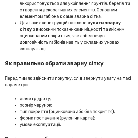
використовується для укріплення ґрунтів, берегів та
створення декоративних елементів. Основним
елементом габіона є саме зварна сітка.
Для таких конструкцій важливо
купити зварну
сітку
з високими показниками міцності та якісним
оцинкованим покриттям, яке забезпечує
довговічність габіонів навіть у складних умовах
експлуатації.
Як правильно обрати зварну сітку
Перед тим як здійснити покупку, слід звернути увагу на такі
параметри:
діаметр дроту;
розмір чарунок;
тип покриття (оцинкована або без покриття);
форма постачання (рулон чи карта);
умови експлуатації.