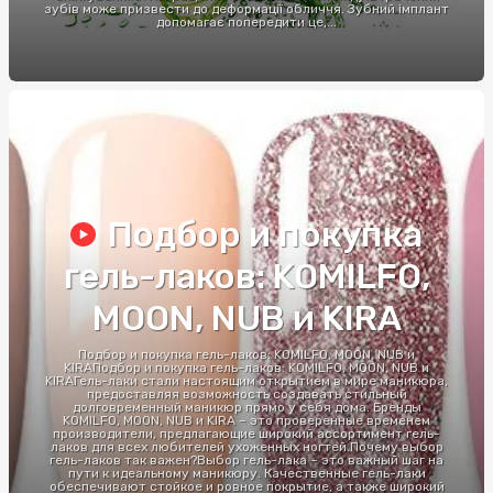
зубів може призвести до деформації обличчя. Зубний імплант
допомагає попередити це,...
Подбор и покупка
гель-лаков: KOMILFO,
MOON, NUB и KIRA
Подбор и покупка гель-лаков: KOMILFO, MOON, NUB и
KIRAПодбор и покупка гель-лаков: KOMILFO, MOON, NUB и
KIRAГель-лаки стали настоящим открытием в мире маникюра,
предоставляя возможность создавать стильный
долговременный маникюр прямо у себя дома. Бренды
KOMILFO, MOON, NUB и KIRA – это проверенные временем
производители, предлагающие широкий ассортимент гель-
лаков для всех любителей ухоженных ногтей.Почему выбор
гель-лаков так важен?Выбор гель-лака – это важный шаг на
пути к идеальному маникюру. Качественные гель-лаки
обеспечивают стойкое и ровное покрытие, а также широкий