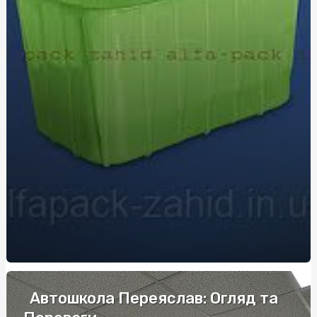
Сучасні армійські жетони: персоналізація, стиль і
практичність
Довідки для ясел: що потрібно підготувати батькам
Дезінфекція в аптеках: гігієна та довіра відвідувачів
Швидке та просте оформлення замовлення труни в
Києві
Швидкий ремонт сколів на склі з гарантією від
AutoSummit
Експертиза детектор брехні: сучасний підхід до
психофізіологічного дослідження
Автошкола Переяслав: Огляд та