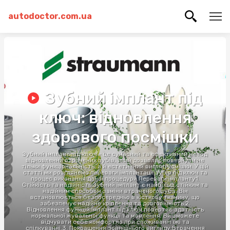
autodoctor.com.ua
Зубний імплант під
ключ: відновлення
здорового посмішки
Зубний імплант під ключ - це сучасний та ефективний метод
відновлення втрачених зубів, який дозволяє повернути не
тільки функціональність, а й естетичний вигляд усмішки. У цій
статті ми розглянемо переваги імплантації зубів під ключ та
процес виконання даної процедури.Переваги імпланту1.
Стійкість та надійність:Зубний імплант є найбільш стійким та
надійним способом заміни втраченого зуба. Він
встановлюється безпосередньо в кісткову тканину, що
забезпечує надійне кріплення та довговічність.2.
Відновлення функцій:Імплант під ключ повертає здатність
нормальної жувальної функції та мовлення. Ви зможете
відчувати себе комфортно при споживанні їжі та
спілкуванні.3. Покращення зовнішнього вигляду:Втрачення