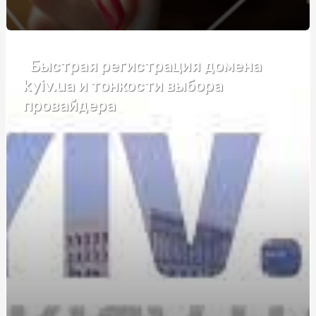
Электроковрики: удобство и недостатки
Габіон декор: стильне рішення для вашого простору
Быстрая регистрация домена
Габіон декор: стильне рішення для вашого простору
kyiv.ua и тонкости выбора
провайдера
Каннабидиол таблетки: в чем плюсы и кому подойдут
Як калька для квітів впливає на збереження букетів
Танці для підлітків в Києві: путівник по студіях, цінах
та можливостях для кастингів і батлів
Навчання поліграфологів: відкрийте двері до
перспективної професії
Автошкола у Києві: як обрати найкращу та швидко
підготуватися до іспиту
Преміум-труни в Києві: зважений вибір із характером
Мужские браслеты с гравировкой: вираження стилю