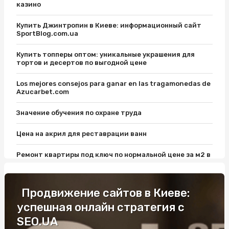
казино
Купить Джинтропин в Киеве: информационный сайт
SportBlog.com.ua
Купить топперы оптом: уникальные украшения для
тортов и десертов по выгодной цене
Los mejores consejos para ganar en las tragamonedas de
Azucarbet.com
Значение обучения по охране труда
Цена на акрил для реставрации ванн
Ремонт квартиры под ключ по нормальной цене за м2 в
Киеве от New Stroy: важные нюансы
Уроки вождения на Виноградаре: откройте для себя
Продвижение сайтов в Киеве:
удовольствие от вождения
успешная онлайн стратегия с
Електронний страховий поліс: поради фахівців
SEO.UA