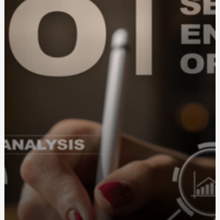
Вплив стресу на роботу кишечнику: як запор
пов'язаний з емоційним станом
Що відомо про харчові технології майбутнього
(NEWFOOD)
Матеріали для виготовлення чохлів диванних подушок:
як вибрати ідеальний варіант
Купити труну Київ: як обрати якісний і відповідний
варіант
История и традиции: как появился табак для кальяна
Шарики на день рождения: создайте веселую
атмосфер
Фортифікаційні габіони: ціна та особливості вибору
Купити габіон від виробника: Як вибрати та заощадити
Серебряные кулоны с именем: персонализированное
украшение