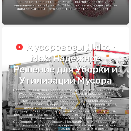
спектр цветов и оттенков, чтобы вы могли создать свой
уникальный стиль.Бренд KOMILFO: стиль и надежностьГель-
лаки от KOMILFO – это гарантия качества и стойкости....
Мусоровозы Hidro-
Mak: Надежное
Решение для Уборки и
Утилизации Мусора
Вопрос управления мусором и его эффективной утилизации
имеет огромное значение для городов и предприятий в
Украине. Мусоровозы Hidro-Mak - это современная и
надежная спецтехника, предназначенная для сбора и
транспортировки мусора. В данной статье мы рассмотрим,
почему мусоровозы Hidro-Mak так важны, какие
преимущества они предоставляют, и как Avtek, надежный
поставщик спецтехники в Украине, играет ключевую роль в
их предоставлении.Мусоровозы Hidro-Mak: Ключевые
Особенности1. Разнообразие МоделейHidro-Mak предлагает
широкий спектр моделей мусоровозов, которые могут быть
адаптированы под различные потребности. Это включает в