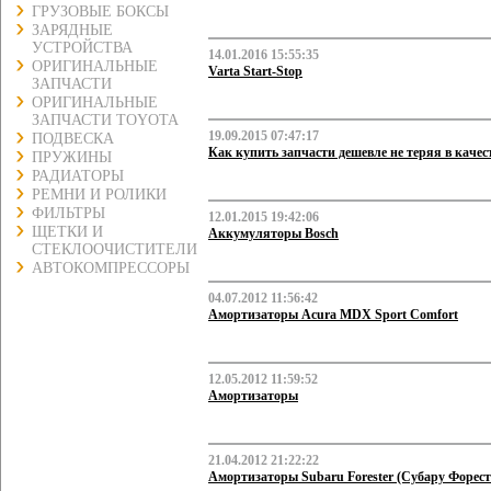
ГРУЗОВЫЕ БОКСЫ
ЗАРЯДНЫЕ
УСТРОЙСТВА
14.01.2016 15:55:35
ОРИГИНАЛЬНЫЕ
Varta Start-Stop
ЗАПЧАСТИ
ОРИГИНАЛЬНЫЕ
ЗАПЧАСТИ TOYOTA
19.09.2015 07:47:17
ПОДВЕСКА
Как купить запчасти дешевле не теряя в качес
ПРУЖИНЫ
РАДИАТОРЫ
РЕМНИ И РОЛИКИ
ФИЛЬТРЫ
12.01.2015 19:42:06
ЩЕТКИ И
Аккумуляторы Bosch
СТЕКЛООЧИСТИТЕЛИ
АВТОКОМПРЕССОРЫ
04.07.2012 11:56:42
Амортизаторы Acura MDX Sport Comfort
12.05.2012 11:59:52
Амортизаторы
21.04.2012 21:22:22
Амортизаторы Subaru Forester (Субару Форест