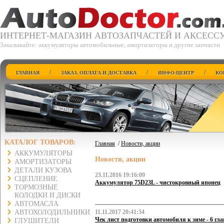
ИНТЕРНЕТ-МАГАЗИН АВТОЗАПЧАСТЕЙ И АКСЕСС
Заказывайте: аккумуляторы автомобильные, амортизаторы и другие запчасти
/
/
/
ГЛАВНАЯ
ЗАКАЗ, ОПЛАТА И ДОСТАВКА
ИНФО-ЦЕНТР
КО
КАТАЛОГ ТОВАРОВ:
Главная
/
Новости, акции
АККУМУЛЯТОРЫ
Новости, акции
АМОРТИЗАТОРЫ
ДЕТАЛИ КУЗОВА
23.11.2016 19:16:09
СЦЕПЛЕНИЕ
Аккумулятор 75D23L - чистокровный японец
ТОРМОЗНЫЕ
КОЛОДКИ И ДИСКИ
АВТОМАСЛА
АВТОХОЛОДИЛЬНИКИ
11.11.2017 20:41:54
Чек лист подготовки автомобиля к зиме - 6 гл
ГЛУШИТЕЛИ