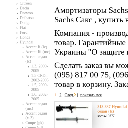
Citroen
Амортизаторы Sachs 
Dacia
Daewoo
Sachs Сакс , купить 
Daihatsu
Dodge
Fiat
Компания - произво
Ford
Honda
товар. Гарантийные 
Hyundai
Accent Ii (lc)
Украины "О защите 
Accent Iii (mc)
Accent седан
(lc)
Сделать заказ вы мо
1.3, 2000-
2005
(095) 817 00 75, (09
1.5 CRDi,
2002-2005
товар в корзину. За
1.5, 2000-
2005
1.6, 2002-
1
|
2
|
След
|
показать все
2005
Accent седан
313 837 Hyundai
(mc)
седан (lc)
Accent седан
sachs-10577
(x-3)
Coupe (gk)
Coupe (rd)