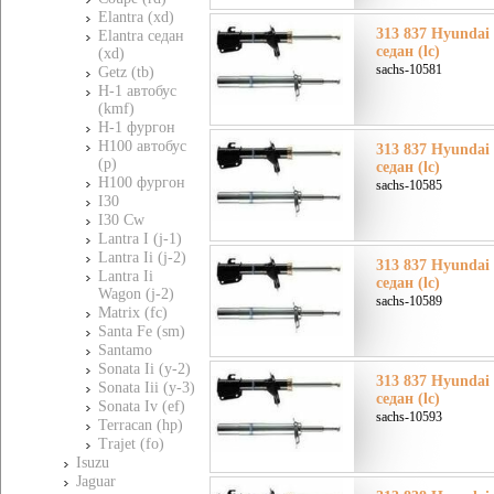
Elantra (xd)
313 837 Hyundai
Elantra седан
седан (lc)
(xd)
sachs-10581
Getz (tb)
H-1 автобус
(kmf)
H-1 фургон
H100 автобус
313 837 Hyundai
(p)
седан (lc)
H100 фургон
sachs-10585
I30
I30 Cw
Lantra I (j-1)
Lantra Ii (j-2)
313 837 Hyundai
Lantra Ii
седан (lc)
Wagon (j-2)
sachs-10589
Matrix (fc)
Santa Fe (sm)
Santamo
Sonata Ii (y-2)
313 837 Hyundai
Sonata Iii (y-3)
седан (lc)
Sonata Iv (ef)
sachs-10593
Terracan (hp)
Trajet (fo)
Isuzu
Jaguar