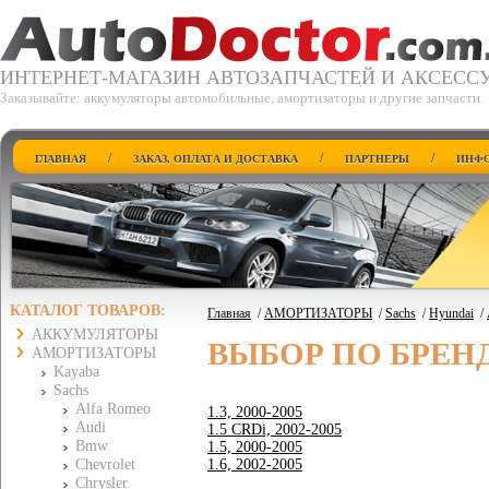
ИНТЕРНЕТ-МАГАЗИН АВТОЗАПЧАСТЕЙ И АКСЕСС
Заказывайте: аккумуляторы автомобильные, амортизаторы и другие запчасти.
/
/
/
ГЛАВНАЯ
ЗАКАЗ, ОПЛАТА И ДОСТАВКА
ПАРТНЕРЫ
ИНФО
КАТАЛОГ ТОВАРОВ:
Главная
/
АМОРТИЗАТОРЫ
/
Sachs
/
Hyundai
/
АККУМУЛЯТОРЫ
ВЫБОР ПО БРЕН
АМОРТИЗАТОРЫ
Kayaba
Sachs
Alfa Romeo
1.3, 2000-2005
Audi
1.5 CRDi, 2002-2005
Bmw
1.5, 2000-2005
Chevrolet
1.6, 2002-2005
Chrysler