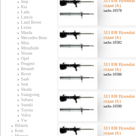
313 838 Hyundai
Jeep
седан (lc)
Kia
sachs-10578
Lada
Lancia
Land Rover
Lexus
Mazda
313 838 Hyundai
седан (lc)
Mercedes-Benz
sachs-10582
Mini
Mitsubishi
Nissan
Opel
Peugeot
313 838 Hyundai
Renault
седан (lc)
Rover
sachs-10586
Saab
Seat
Skoda
Ssangyong
313 838 Hyundai
Subaru
седан (lc)
Suzuki
sachs-10590
Toyota
Volvo
Vw
Bilstein
313 838 Hyundai
Koni
седан (lc)
Monroe