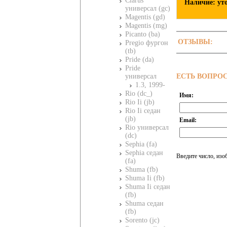
Clarus
Наличие: ут
универсал (gc)
Magentis (gd)
Magentis (mg)
Picanto (ba)
ОТЗЫВЫ:
Pregio фургон
(tb)
Pride (da)
Pride
ЕСТЬ ВОПРО
универсал
1.3, 1999-
Rio (dc_)
Имя:
Rio Ii (jb)
Rio Ii седан
(jb)
Email:
Rio универсал
(dc)
Sephia (fa)
Sephia седан
Введите число, изо
(fa)
Shuma (fb)
Shuma Ii (fb)
Shuma Ii седан
(fb)
Shuma седан
(fb)
Sorento (jc)