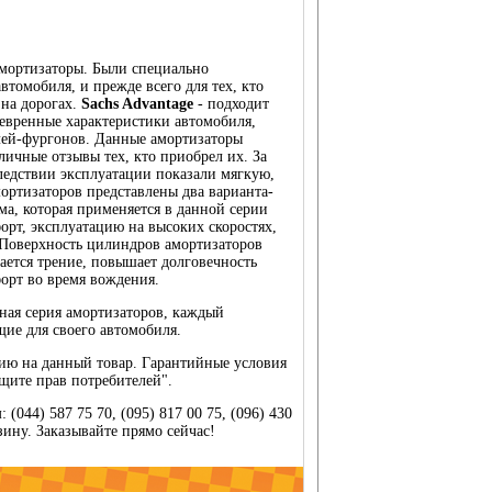
амортизаторы. Были специально
втомобиля, и прежде всего для тех, кто
 на дорогах.
Sachs Advantage
- подходит
аневренные характеристики автомобиля,
лей-фургонов. Данные амортизаторы
ичные отзывы тех, кто приобрел их. За
следствии эксплуатации показали мягкую,
ортизаторов представлены два варианта-
а, которая применяется в данной серии
форт, эксплуатацию на высоких скоростях,
 Поверхность цилиндров амортизаторов
ается трение, повышает долговечность
форт во время вождения.
ная серия амортизаторов, каждый
щие для своего автомобиля.
тию на данный товар. Гарантийные условия
щите прав потребителей".
(044) 587 75 70, (095) 817 00 75, (096) 430
рзину. Заказывайте прямо сейчас!