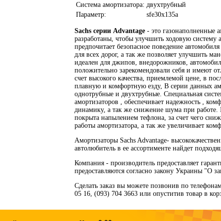
Система амортизатора:
двухтрубный
Параметр:
sfe30x135a
Sachs серии Advantage
- это газонаполненные 
разработаны, чтобы улучшить ходовую систему а
предпочитает безопасное поведение автомобиля
для всех дорог, а так же позволяет улучшить м
идеален для джипов, внедорожников, автомоби
положительно зарекомендовали себя и имеют отл
счет высокого качества, приемлемой цене, в по
плавную и комфортную езду, В серии данных ам
однотрубные и двухтрубные. Специальная систем
амортизаторов , обеспечивает надежность , ком
динамику, а так же снижение шума при работе.
покрыта напылением тефлона, за счет чего сниж
работы амортизатора, а так же увеличивает ком
Амортизаторы Sachs Advantage- высококачествен
автолюбитель в ее ассортименте найдет подходя
Компания - производитель предоставляет гаран
предоставляются согласно закону Украины "О за
Сделать заказ вы можете позвонив по телефонам: 
05 16, (093) 704 3663 или опуститив товар в ко