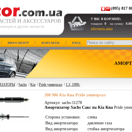
(095) 817 0
У ВАС В КОРЗИНЕ:
АСТЕЙ И АКСЕССУАРОВ
товаров:
0
на сумму:
0.00
изаторы и другие запчасти
оформить заказ
/
/
/
ИНФО-ЦЕНТР
КОНТАКТЫ
ВХОД
АМОРТ
ИЗАТОРЫ
/
Sachs
/
Kia
/
Pride универсал
/
1.3, 1999-
200 986 Kia Киа Pride универсал
Артикул: sachs-11278
Амортизатор Sachs Сакс на Kia Киа
Pride унив
Сторона установки:
слева
Вид амортизатора:
давление газа
Вид амортизатора:
стойка амортизатора