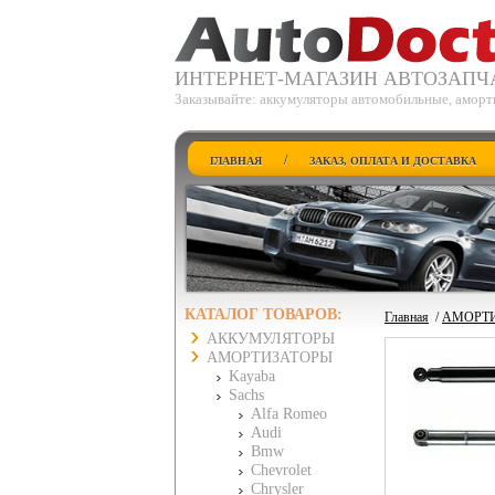
ИНТЕРНЕТ-МАГАЗИН АВТОЗАПЧ
Заказывайте: аккумуляторы автомобильные, аморт
/
ГЛАВНАЯ
ЗАКАЗ, ОПЛАТА И ДОСТАВКА
КАТАЛОГ ТОВАРОВ:
Главная
/
АМОРТ
АККУМУЛЯТОРЫ
АМОРТИЗАТОРЫ
Kayaba
Sachs
Alfa Romeo
Audi
Bmw
Chevrolet
Chrysler