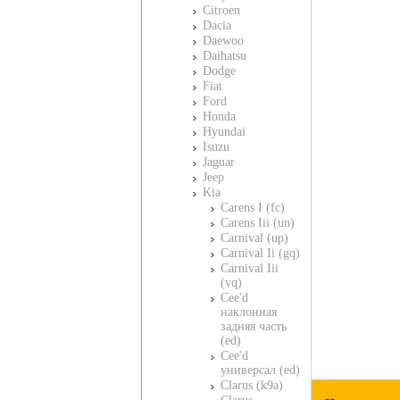
Citroen
Dacia
Daewoo
Daihatsu
Dodge
Fiat
Ford
Honda
Hyundai
Isuzu
Jaguar
Jeep
Kia
Carens I (fc)
Carens Iii (un)
Carnival (up)
Carnival Ii (gq)
Carnival Iii
(vq)
Cee'd
наклонная
задняя часть
(ed)
Cee'd
универсал (ed)
Clarus (k9a)