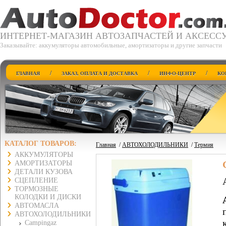
ИНТЕРНЕТ-МАГАЗИН АВТОЗАПЧАСТЕЙ И АКСЕСС
Заказывайте: аккумуляторы автомобильные, амортизаторы и другие запчасти
/
/
/
ГЛАВНАЯ
ЗАКАЗ, ОПЛАТА И ДОСТАВКА
ИНФО-ЦЕНТР
КО
КАТАЛОГ ТОВАРОВ:
Главная
/
АВТОХОЛОДИЛЬНИКИ
/
Термия
АККУМУЛЯТОРЫ
АМОРТИЗАТОРЫ
ДЕТАЛИ КУЗОВА
СЦЕПЛЕНИЕ
ТОРМОЗНЫЕ
КОЛОДКИ И ДИСКИ
АВТОМАСЛА
АВТОХОЛОДИЛЬНИКИ
Campingaz