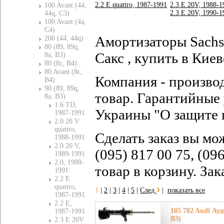
2.2 E quattro, 1987-1991
2.3 E 20V, 1988-1
100 Avant (44,
2.3 E 20V, 1990-1
44q, C3)
100 Avant (4a,
C4)
Амортизаторы Sachs 
200 (44, 44q)
80 (89, 89q,
Сакс , купить в Киев
8a, B3)
80 (8c, B4)
80 Avant (8c,
Компания - произво
B4)
90 (89, 89q,
товар. Гарантийные 
8a, B3)
1.6 TD,
Украины "О защите 
1987-1991
2.0 20 V
quattro,
Сделать заказ вы мо
1988-1991
2.0 20 V,
(095) 817 00 75, (09
1989-1991
2.0, 1988-
товар в корзину. За
1991
2.2 E
quattro,
1
|
2
|
3
|
4
|
5
|
След
|
показать все
1987-1991
2.2 E,
105 782 Audi Ауди
1987-1991
B3)
2.3 E 20V