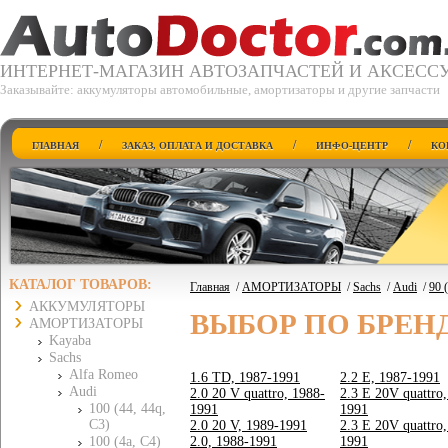
ИНТЕРНЕТ-МАГАЗИН АВТОЗАПЧАСТЕЙ И АКСЕСС
Заказывайте: аккумуляторы автомобильные, амортизаторы и другие запчасти
/
/
/
ГЛАВНАЯ
ЗАКАЗ, ОПЛАТА И ДОСТАВКА
ИНФО-ЦЕНТР
КО
КАТАЛОГ ТОВАРОВ:
Главная
/
АМОРТИЗАТОРЫ
/
Sachs
/
Audi
/
90 
АККУМУЛЯТОРЫ
ВЫБОР ПО БРЕН
АМОРТИЗАТОРЫ
Kayaba
Sachs
Alfa Romeo
1.6 TD, 1987-1991
2.2 E, 1987-1991
Audi
2.0 20 V quattro, 1988-
2.3 E 20V quattro,
100 (44, 44q,
1991
1991
C3)
2.0 20 V, 1989-1991
2.3 E 20V quattro,
100 (4a, C4)
2.0, 1988-1991
1991