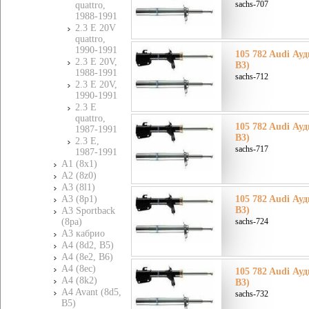
sachs-707
quattro,
1988-1991
2.3 E 20V
quattro,
1990-1991
105 782 Audi Ауди
2.3 E 20V,
B3)
1988-1991
sachs-712
2.3 E 20V,
1990-1991
2.3 E
quattro,
105 782 Audi Ауди
1987-1991
B3)
2.3 E,
sachs-717
1987-1991
A1 (8x1)
A2 (8z0)
A3 (8l1)
A3 (8p1)
105 782 Audi Ауди
B3)
A3 Sportback
(8pa)
sachs-724
A3 кабрио
A4 (8d2, B5)
A4 (8e2, B6)
A4 (8ec)
105 782 Audi Ауди
A4 (8k2)
B3)
A4 Avant (8d5,
sachs-732
B5)