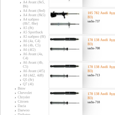
A4 Avant (8e5,
B6)
A4 Avant (8ed)
105 782 Audi Ауди
A4 Avant (8k5)
B3)
A4 кабрио
sachs-737
(8h7, 8he)
A5 (8t)
A5 Sportback
A5 кабрио (8f)
170 138 Audi Ауди
A6 (4a, C4)
B3)
A6 (4b, C5)
sachs-708
A6 (4f2)
A6 Avant (4a,
C4)
A6 Avant (4b,
C5)
170 138 Audi Ауди
A6 Avant (4f5)
B3)
A8 (4d2, 4d8)
sachs-713
Q5 (8r)
Q7 (4l)
Bmw
Chevrolet
170 138 Audi Ауди
Chrysler
B3)
Citroen
sachs-718
Dacia
Daewoo
Daihatsu