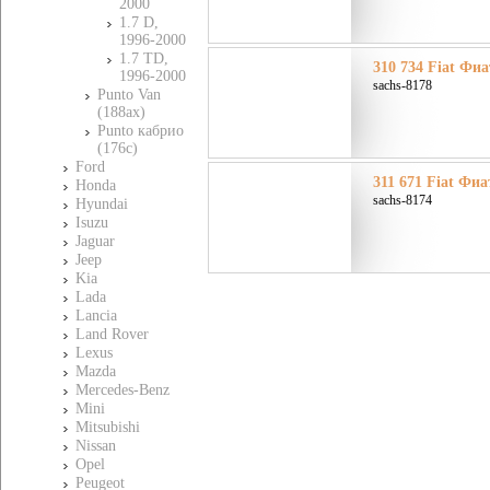
2000
1.7 D,
1996-2000
1.7 TD,
310 734 Fiat Фиа
1996-2000
sachs-8178
Punto Van
(188ax)
Punto кабрио
(176c)
Ford
311 671 Fiat Фиа
Honda
sachs-8174
Hyundai
Isuzu
Jaguar
Jeep
Kia
Lada
Lancia
Land Rover
Lexus
Mazda
Mercedes-Benz
Mini
Mitsubishi
Nissan
Opel
Peugeot