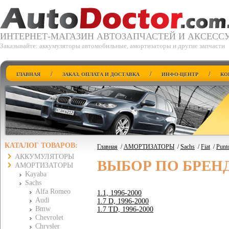
ИНТЕРНЕТ-МАГАЗИН АВТОЗАПЧАСТЕЙ И АКСЕСС
Заказывайте: аккумуляторы автомобильные, амортизаторы и другие запчасти
/
/
/
ГЛАВНАЯ
ЗАКАЗ, ОПЛАТА И ДОСТАВКА
ИНФО-ЦЕНТР
КО
КАТАЛОГ ТОВАРОВ:
Главная
/
АМОРТИЗАТОРЫ
/
Sachs
/
Fiat
/
Punt
АККУМУЛЯТОРЫ
ВЫБОР ПО БРЕН
АМОРТИЗАТОРЫ
Kayaba
Sachs
Alfa Romeo
1.1, 1996-2000
Audi
1.7 D, 1996-2000
Bmw
1.7 TD, 1996-2000
Chevrolet
Chrysler