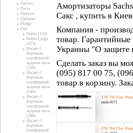
Амортизаторы Sachs 
Citroen
Dacia
Сакс , купить в Киев
Daewoo
Daihatsu
Dodge
Компания - произво
Fiat
Doblo (119)
товар. Гарантийные 
Doblo Cargo
(223)
Украины "О защите 
Ducato C
бортовой
платформой/
Сделать заказ вы мо
ходовая часть
(230)
(095) 817 00 75, (09
Ducato C
бортовой
товар в корзину. За
платформой/
ходовая часть
(244)
Ducato C
170 746 Fiat Фиа
бортовой
sachs-8171
платформой/
ходовая часть
(280)
Ducato C
бортовой
170 764 Fiat Фиа
платформой/