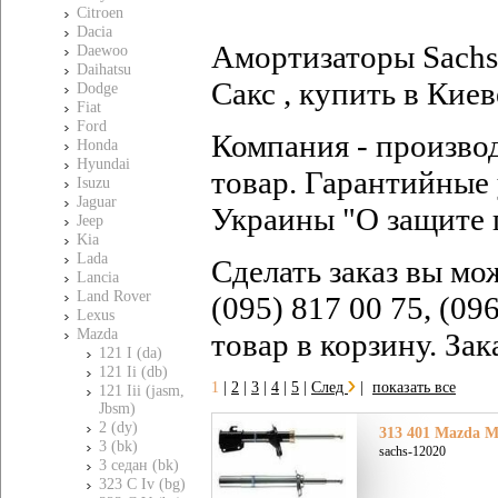
Citroen
Dacia
Амортизаторы Sachs 
Daewoo
Daihatsu
Сакс , купить в Киев
Dodge
Fiat
Ford
Компания - произво
Honda
Hyundai
товар. Гарантийные 
Isuzu
Jaguar
Украины "О защите 
Jeep
Kia
Lada
Сделать заказ вы мо
Lancia
Land Rover
(095) 817 00 75, (09
Lexus
Mazda
товар в корзину. За
121 I (da)
121 Ii (db)
1
|
2
|
3
|
4
|
5
|
След
|
показать все
121 Iii (jasm,
Jbsm)
2 (dy)
313 401 Mazda Ма
3 (bk)
sachs-12020
3 седан (bk)
323 C Iv (bg)