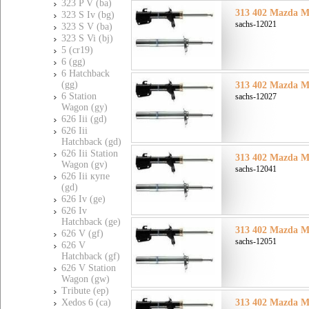
323 P V (ba)
313 402 Mazda Ма
323 S Iv (bg)
sachs-12021
323 S V (ba)
323 S Vi (bj)
5 (cr19)
6 (gg)
6 Hatchback
(gg)
313 402 Mazda Ма
6 Station
sachs-12027
Wagon (gy)
626 Iii (gd)
626 Iii
Hatchback (gd)
626 Iii Station
313 402 Mazda Ма
Wagon (gv)
sachs-12041
626 Iii купе
(gd)
626 Iv (ge)
626 Iv
Hatchback (ge)
313 402 Mazda Ма
626 V (gf)
sachs-12051
626 V
Hatchback (gf)
626 V Station
Wagon (gw)
Tribute (ep)
Xedos 6 (ca)
313 402 Mazda Ма