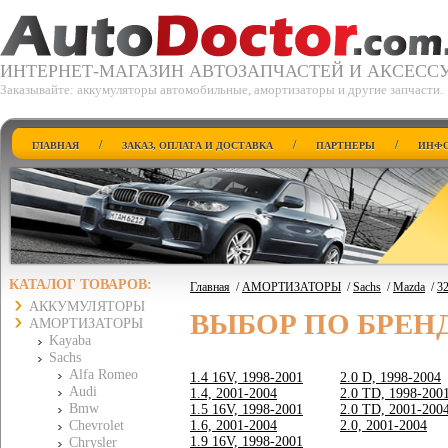
ИНТЕРНЕТ-МАГАЗИН АВТОЗАПЧАСТЕЙ И АКСЕСС
Заказывайте: аккумуляторы автомобильные, амортизаторы и другие запчасти.
/
/
/
ГЛАВНАЯ
ЗАКАЗ, ОПЛАТА И ДОСТАВКА
ПАРТНЕРЫ
ИНФО
КАТАЛОГ ТОВАРОВ:
Главная
/
АМОРТИЗАТОРЫ
/
Sachs
/
Mazda
/
32
АККУМУЛЯТОРЫ
ВЫБОР ПО БРЕН
АМОРТИЗАТОРЫ
Kayaba
Sachs
Alfa Romeo
1.4 16V, 1998-2001
2.0 D, 1998-2004
Audi
1.4, 2001-2004
2.0 TD, 1998-200
Bmw
1.5 16V, 1998-2001
2.0 TD, 2001-200
Chevrolet
1.6, 2001-2004
2.0, 2001-2004
1.9 16V, 1998-2001
Chrysler