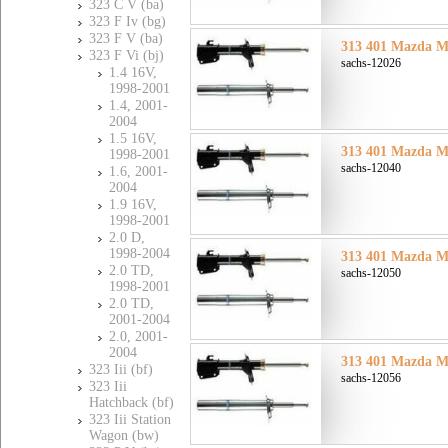
323 C V (ba)
323 F Iv (bg)
323 F V (ba)
313 401 Mazda Ма
323 F Vi (bj)
sachs-12026
1.4 16V,
1998-2001
1.4, 2001-
2004
1.5 16V,
313 401 Mazda Ма
1998-2001
sachs-12040
1.6, 2001-
2004
1.9 16V,
1998-2001
2.0 D,
1998-2004
313 401 Mazda Ма
2.0 TD,
sachs-12050
1998-2001
2.0 TD,
2001-2004
2.0, 2001-
2004
313 401 Mazda Ма
323 Iii (bf)
sachs-12056
323 Iii
Hatchback (bf)
323 Iii Station
Wagon (bw)