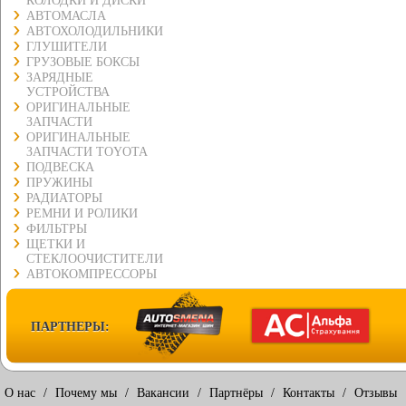
КОЛОДКИ И ДИСКИ
АВТОМАСЛА
АВТОХОЛОДИЛЬНИКИ
ГЛУШИТЕЛИ
ГРУЗОВЫЕ БОКСЫ
ЗАРЯДНЫЕ
УСТРОЙСТВА
ОРИГИНАЛЬНЫЕ
ЗАПЧАСТИ
ОРИГИНАЛЬНЫЕ
ЗАПЧАСТИ TOYOTA
ПОДВЕСКА
ПРУЖИНЫ
РАДИАТОРЫ
РЕМНИ И РОЛИКИ
ФИЛЬТРЫ
ЩЕТКИ И
СТЕКЛООЧИСТИТЕЛИ
АВТОКОМПРЕССОРЫ
ПАРТНЕРЫ:
О нас
/
Почему мы
/
Вакансии
/
Партнёры
/
Контакты
/
Отзывы