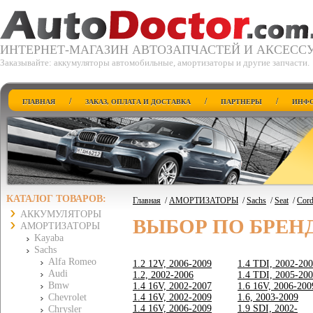
ИНТЕРНЕТ-МАГАЗИН АВТОЗАПЧАСТЕЙ И АКСЕСС
Заказывайте: аккумуляторы автомобильные, амортизаторы и другие запчасти.
/
/
/
ГЛАВНАЯ
ЗАКАЗ, ОПЛАТА И ДОСТАВКА
ПАРТНЕРЫ
ИНФО
КАТАЛОГ ТОВАРОВ:
Главная
/
АМОРТИЗАТОРЫ
/
Sachs
/
Seat
/
Cord
АККУМУЛЯТОРЫ
ВЫБОР ПО БРЕН
АМОРТИЗАТОРЫ
Kayaba
Sachs
Alfa Romeo
1.2 12V, 2006-2009
1.4 TDI, 2002-20
Audi
1.2, 2002-2006
1.4 TDI, 2005-20
Bmw
1.4 16V, 2002-2007
1.6 16V, 2006-200
Chevrolet
1.4 16V, 2002-2009
1.6, 2003-2009
1.4 16V, 2006-2009
1.9 SDI, 2002-
Chrysler