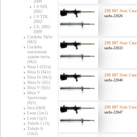
2009
1.9 SDI,
290 887 Seat Сиа
2002-
sachs-22626
1.9 TDI,
2002-
2.0, 2002-
2009
Cordoba Vario
(6k5)
290 887 Seat Сиа
Cordoba
sachs-22633
наклонная
задняя часть
(6k2)
Ibiza I (021a)
Ibiza Ii (6k1)
290 887 Seat Сиа
Ibiza Iii (6k1)
sachs-22640
Ibiza Iv (6l1)
Ibiza V (6j5)
Ibiza V
Sportcoupe
(6j1)
290 887 Seat Сиа
Inca (6k9)
sachs-22647
Leon (1m1)
Leon (1p1)
Toledo I (1l)
Toledo Ii
(1m2)