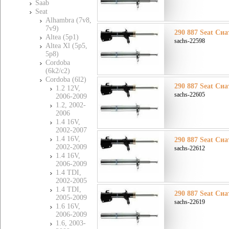
Saab
Seat
Alhambra (7v8,
7v9)
290 887 Seat Сиа
Altea (5p1)
sachs-22598
Altea Xl (5p5,
5p8)
Cordoba
(6k2/c2)
Cordoba (6l2)
290 887 Seat Сиа
1.2 12V,
sachs-22605
2006-2009
1.2, 2002-
2006
1.4 16V,
2002-2007
1.4 16V,
290 887 Seat Сиа
2002-2009
sachs-22612
1.4 16V,
2006-2009
1.4 TDI,
2002-2005
1.4 TDI,
290 887 Seat Сиа
2005-2009
sachs-22619
1.6 16V,
2006-2009
1.6, 2003-