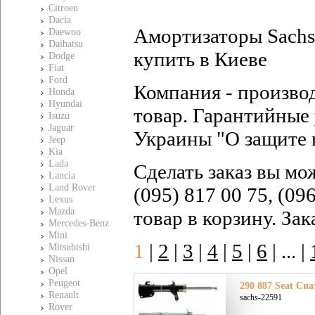
Citroen
Dacia
Амортизаторы Sachs С
Daewoo
Daihatsu
купить в Киеве
Dodge
Fiat
Ford
Компания - произво
Honda
Hyundai
товар. Гарантийные 
Isuzu
Jaguar
Украины "О защите 
Jeep
Kia
Lada
Сделать заказ вы мо
Lancia
Land Rover
(095) 817 00 75, (09
Lexus
Mazda
товар в корзину. За
Mercedes-Benz
Mini
1
|
2
|
3
|
4
|
5
|
6
|
... |
Mitsubishi
Nissan
Opel
Peugeot
290 887 Seat Сиа
Renault
sachs-22591
Rover