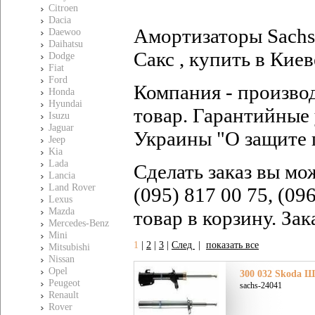
Citroen
Dacia
Амортизаторы Sachs 
Daewoo
Daihatsu
Сакс , купить в Киев
Dodge
Fiat
Ford
Компания - произво
Honda
Hyundai
товар. Гарантийные 
Isuzu
Jaguar
Украины "О защите 
Jeep
Kia
Lada
Сделать заказ вы мо
Lancia
Land Rover
(095) 817 00 75, (09
Lexus
Mazda
товар в корзину. За
Mercedes-Benz
Mini
1
|
2
|
3
|
След
|
показать все
Mitsubishi
Nissan
Opel
300 032 Skoda Ш
Peugeot
sachs-24041
Renault
Rover