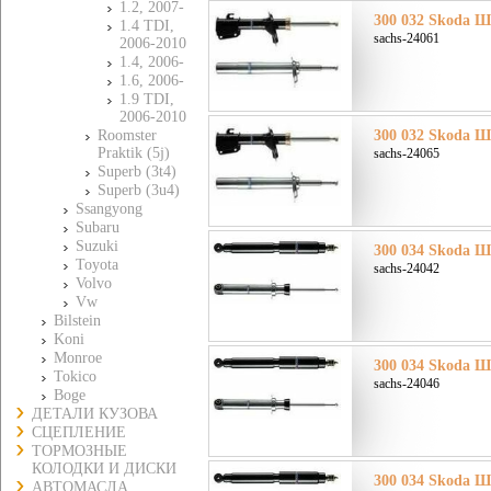
1.2, 2007-
300 032 Skoda Ш
1.4 TDI,
sachs-24061
2006-2010
1.4, 2006-
1.6, 2006-
1.9 TDI,
2006-2010
Roomster
300 032 Skoda Ш
Praktik (5j)
sachs-24065
Superb (3t4)
Superb (3u4)
Ssangyong
Subaru
Suzuki
300 034 Skoda Ш
Toyota
sachs-24042
Volvo
Vw
Bilstein
Koni
Monroe
300 034 Skoda Ш
Tokico
sachs-24046
Boge
ДЕТАЛИ КУЗОВА
СЦЕПЛЕНИЕ
ТОРМОЗНЫЕ
КОЛОДКИ И ДИСКИ
300 034 Skoda Ш
АВТОМАСЛА