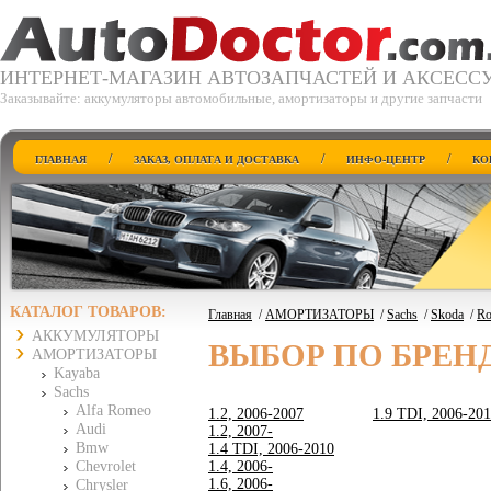
ИНТЕРНЕТ-МАГАЗИН АВТОЗАПЧАСТЕЙ И АКСЕСС
Заказывайте: аккумуляторы автомобильные, амортизаторы и другие запчасти
/
/
/
ГЛАВНАЯ
ЗАКАЗ, ОПЛАТА И ДОСТАВКА
ИНФО-ЦЕНТР
КО
КАТАЛОГ ТОВАРОВ:
Главная
/
АМОРТИЗАТОРЫ
/
Sachs
/
Skoda
/
Ro
АККУМУЛЯТОРЫ
ВЫБОР ПО БРЕН
АМОРТИЗАТОРЫ
Kayaba
Sachs
Alfa Romeo
1.2, 2006-2007
1.9 TDI, 2006-20
Audi
1.2, 2007-
Bmw
1.4 TDI, 2006-2010
Chevrolet
1.4, 2006-
1.6, 2006-
Chrysler