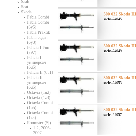
Saab
Seat
Skoda
300 032 Skoda Ш
Fabia Combi
sachs-24045
Fabia Combi
(6y5)
Fabia Praktik
Fabia седан
(6y3)
300 032 Skoda Ш
Felicia I Fun
sachs-24049
(797)
Felicia I
универсал
(6u5)
Felicia Ii (6u1)
Felicia Ii
300 032 Skoda Ш
универсал
sachs-24053
(6u5)
Octavia (1u2)
Octavia (1z3)
Octavia Combi
(1u5)
300 032 Skoda Ш
Octavia Combi
sachs-24057
(1z5)
Roomster (5j)
1.2, 2006-
2007