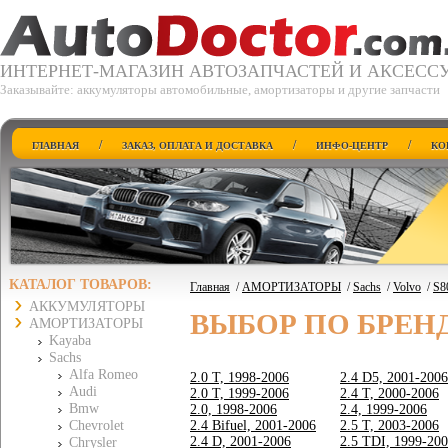
ИНТЕРНЕТ-МАГАЗИН АВТОЗАПЧАСТЕЙ И АКСЕСС
Заказывайте: аккумуляторы автомобильные, амортизаторы и другие запчасти
/
/
/
ГЛАВНАЯ
ЗАКАЗ, ОПЛАТА И ДОСТАВКА
ИНФО-ЦЕНТР
КО
КАТАЛОГ ТОВАРОВ:
Главная
/
АМОРТИЗАТОРЫ
/
Sachs
/
Volvo
/
S80
АККУМУЛЯТОРЫ
ВЫБОР ПО БРЕН
АМОРТИЗАТОРЫ
Kayaba
Sachs
Alfa Romeo
2.0 T, 1998-2006
2.4 D5, 2001-2006
Audi
2.0 T, 1999-2006
2.4 T, 2000-2006
Bmw
2.0, 1998-2006
2.4, 1999-2006
Chevrolet
2.4 Bifuel, 2001-2006
2.5 T, 2003-2006
2.4 D, 2001-2006
2.5 TDI, 1999-20
Chrysler