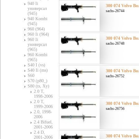
940 Ii
300 074 Volvo Во
универсал
sachs-26744
(945)
940 Kombi
(945)
960 (964)
960 Ii (964)
300 074 Volvo Во
960 Ii
sachs-26748
универсал
(965)
960 Kombi
(965)
S40 I (vs)
S40 Ii (ms)
300 074 Volvo Во
S60
sachs-26752
S70 (p80_)
S80 (ts, Xy)
2.0 T,
1998-2006
2.0 T,
300 074 Volvo Во
1999-2006
sachs-26756
2.0, 1998-
2006
2.4 Bifuel,
2001-2006
2.4 D,
300 074 Volvo Во
2001-2006