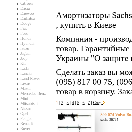
Citroen
Dacia
Амортизаторы Sachs 
Daewoo
Daihatsu
, купить в Киеве
Dodge
Fiat
Ford
Компания - произво
Honda
Hyundai
товар. Гарантийные 
Isuzu
Jaguar
Украины "О защите 
Jeep
Kia
Lada
Сделать заказ вы мо
Lancia
Land Rover
(095) 817 00 75, (09
Lexus
Mazda
товар в корзину. За
Mercedes-Benz
Mini
1
|
2
|
3
|
4
|
5
|
6
|
7
|
След
Mitsubishi
Nissan
Opel
300 074 Volvo Во
Peugeot
sachs-26724
Renault
Rover