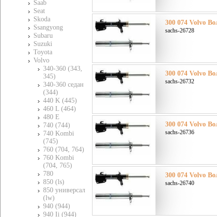
Saab
Seat
Skoda
300 074 Volvo Во
Ssangyong
sachs-26728
Subaru
Suzuki
Toyota
Volvo
340-360 (343,
300 074 Volvo Во
345)
sachs-26732
340-360 седан
(344)
440 K (445)
460 L (464)
480 E
300 074 Volvo Во
740 (744)
sachs-26736
740 Kombi
(745)
760 (704, 764)
760 Kombi
(704, 765)
780
300 074 Volvo Во
850 (ls)
sachs-26740
850 универсал
(lw)
940 (944)
940 Ii (944)