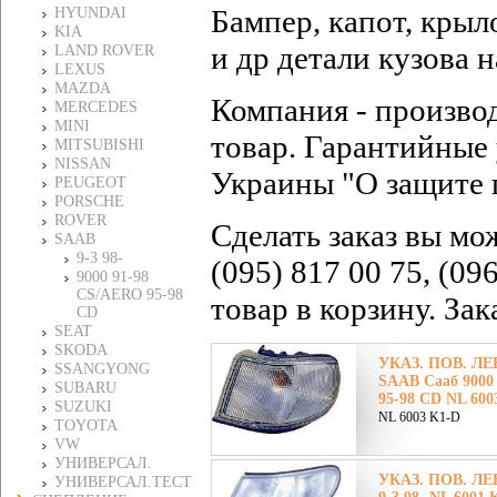
Бампер, капот, крыл
HYUNDAI
KIA
и др детали кузова 
LAND ROVER
LEXUS
MAZDA
Компания - произво
MERCEDES
MINI
товар. Гарантийные 
MITSUBISHI
NISSAN
Украины "О защите 
PEUGEOT
PORSCHE
ROVER
Сделать заказ вы мо
SAAB
9-3 98-
(095) 817 00 75, (09
9000 91-98
CS/AERO 95-98
товар в корзину. За
CD
SEAT
SKODA
УКАЗ. ПОВ. ЛЕ
SSANGYONG
SAAB Сааб 9000
SUBARU
95-98 CD NL 600
SUZUKI
NL 6003 K1-D
TOYOTA
VW
УНИВЕРСАЛ.
УКАЗ. ПОВ. ЛЕВ
УНИВЕРСАЛ.ТЕСТ