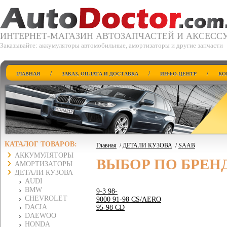
ИНТЕРНЕТ-МАГАЗИН АВТОЗАПЧАСТЕЙ И АКСЕСС
Заказывайте: аккумуляторы автомобильные, амортизаторы и другие запчасти
/
/
/
ГЛАВНАЯ
ЗАКАЗ, ОПЛАТА И ДОСТАВКА
ИНФО-ЦЕНТР
КО
КАТАЛОГ ТОВАРОВ:
Главная
/
ДЕТАЛИ КУЗОВА
/
SAAB
АККУМУЛЯТОРЫ
ВЫБОР ПО БРЕН
АМОРТИЗАТОРЫ
ДЕТАЛИ КУЗОВА
AUDI
BMW
9-3 98-
CHEVROLET
9000 91-98 CS/AERO
DACIA
95-98 CD
DAEWOO
HONDA