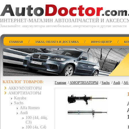
ИНТЕРНЕТ-МАГАЗИН АВТОЗАПЧАСТЕЙ И АКСЕСС
Заказывайте: аккумуляторы автомобильные, амортизаторы и другие запчасти
/
/
/
ГЛАВНАЯ
ЗАКАЗ, ОПЛАТА И ДОСТАВКА
ИНФО-ЦЕНТР
КО
КАТАЛОГ ТОВАРОВ:
Главная
/
АМОРТИЗАТОРЫ
/
Sachs
/
Audi
/
A6 
АККУМУЛЯТОРЫ
АМОРТИЗАТОРЫ
Kayaba
Sachs
Alfa Romeo
Audi
100 (44, 44q,
C3)
100 (4a, C4)