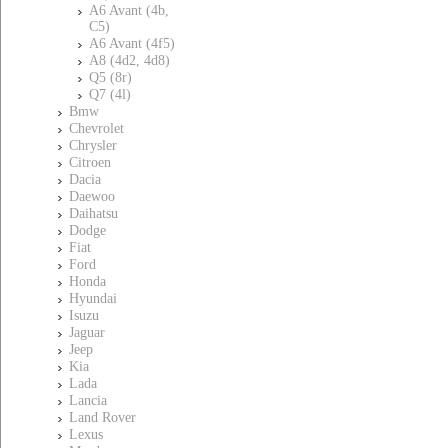
A6 Avant (4b,
C5)
A6 Avant (4f5)
A8 (4d2, 4d8)
Q5 (8r)
Q7 (4l)
Bmw
Chevrolet
Chrysler
Citroen
Dacia
Daewoo
Daihatsu
Dodge
Fiat
Ford
Honda
Hyundai
Isuzu
Jaguar
Jeep
Kia
Lada
Lancia
Land Rover
Lexus