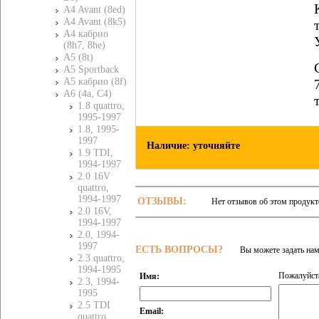
A4 Avant (8ed)
A4 Avant (8k5)
A4 кабрио
(8h7, 8he)
A5 (8t)
A5 Sportback
A5 кабрио (8f)
A6 (4a, C4)
1.8 quattro,
1995-1997
1.8, 1995-
1997
Наличие: уточняйте
1.9 TDI,
1994-1997
2.0 16V
quattro,
1994-1997
ОТЗЫВЫ:
Нет отзывов об этом продукт
2.0 16V,
1994-1997
2.0, 1994-
1997
ЕСТЬ ВОПРОСЫ?
Вы можете задать на
2.3 quattro,
1994-1995
Пожалуйста
Имя:
2.3, 1994-
1995
2.5 TDI
Email:
quattro,