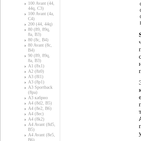
100 Avant (44,
44q, C3)
100 Avant (4a,
C4)
200 (44, 44q)
80 (89, 89q,
8a, B3)
80 (8c, B4)
80 Avant (8c,
B4)
90 (89, 89q,
8a, B3)
A1 (8x1)
A2 (8z0)
A3 (8l1)
A3 (8p1)
A3 Sportback
(8pa)
A3 кабрио
A4 (8d2, B5)
A4 (8e2, B6)
A4 (8ec)
A4 (8k2)
A4 Avant (8d5,
B5)
A4 Avant (8e5,
B6)