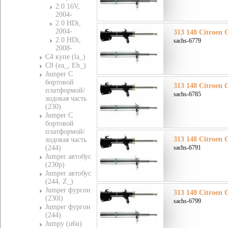
2.0 16V,
2004-
2.0 HDi,
2004-
313 148 Citroen 
2.0 HDi,
sachs-6779
2008-
C4 купе (la_)
C8 (ea_, Eb_)
Jumper C
бортовой
313 148 Citroen 
платформой/
sachs-6785
ходовая часть
(230)
Jumper C
бортовой
платформой/
313 148 Citroen 
ходовая часть
(244)
sachs-6791
Jumper автобус
(230p)
Jumper автобус
(244, Z_)
Jumper фургон
313 148 Citroen 
(230l)
sachs-6799
Jumper фургон
(244)
Jumpy (u6u)