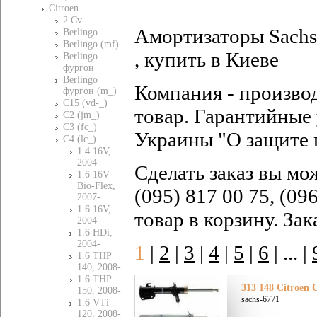
Citroen
2 Cv
Амортизаторы Sachs 
Berlingo
Berlingo (mf)
, купить в Киеве
Berlingo
фургон
Berlingo
Компания - произво
фургон (m_)
C15 (vd-_)
товар. Гарантийные 
C2 (jm_)
C3 (fc_)
Украины "О защите 
C4 (lc_)
1.4 16V,
2004-
Сделать заказ вы мо
1.6 16V
Bio-Flex,
(095) 817 00 75, (09
2007-
1.6 16V,
товар в корзину. За
2004-
1.6 HDi,
2004-
1
|
2
|
3
|
4
|
5
|
6
|
... |
1.6 THP
140, 2008-
1.6 THP
313 148 Citroen 
150, 2008-
sachs-6771
1.6 VTi
120, 2008-