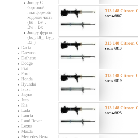
Jumpy C
бортовой
313 148 Citroen 
платформой/
sachs-6807
ходовая часть
(bu_, Bv_,
Bw_, Bx
Jumpy фургон
(bs_, Bt_, By_,
Bz_)
313 148 Citroen 
Dacia
sachs-6813
Daewoo
Daihatsu
Dodge
Fiat
Ford
313 148 Citroen 
Honda
sachs-6819
Hyundai
Isuzu
Jaguar
Jeep
Kia
313 148 Citroen 
Lada
sachs-6825
Lancia
Land Rover
Lexus
Mazda
Mercedes-Benz