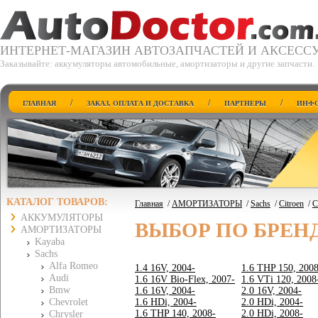
ИНТЕРНЕТ-МАГАЗИН АВТОЗАПЧАСТЕЙ И АКСЕСС
Заказывайте: аккумуляторы автомобильные, амортизаторы и другие запчасти.
/
/
/
ГЛАВНАЯ
ЗАКАЗ, ОПЛАТА И ДОСТАВКА
ПАРТНЕРЫ
ИНФО
КАТАЛОГ ТОВАРОВ:
Главная
/
АМОРТИЗАТОРЫ
/
Sachs
/
Citroen
/
C
АККУМУЛЯТОРЫ
ВЫБОР ПО БРЕН
АМОРТИЗАТОРЫ
Kayaba
Sachs
Alfa Romeo
1.4 16V, 2004-
1.6 THP 150, 2008
Audi
1.6 16V Bio-Flex, 2007-
1.6 VTi 120, 2008
Bmw
1.6 16V, 2004-
2.0 16V, 2004-
Chevrolet
1.6 HDi, 2004-
2.0 HDi, 2004-
1.6 THP 140, 2008-
2.0 HDi, 2008-
Chrysler