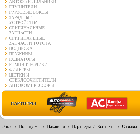
АВТОХОЛОДИЛЬНИКИ
ГЛУШИТЕЛИ
ГРУЗОВЫЕ БОКСЫ
ЗАРЯДНЫЕ
УСТРОЙСТВА
ОРИГИНАЛЬНЫЕ
ЗАПЧАСТИ
ОРИГИНАЛЬНЫЕ
ЗАПЧАСТИ TOYOTA
ПОДВЕСКА
ПРУЖИНЫ
РАДИАТОРЫ
РЕМНИ И РОЛИКИ
ФИЛЬТРЫ
ЩЕТКИ И
СТЕКЛООЧИСТИТЕЛИ
АВТОКОМПРЕССОРЫ
ПАРТНЕРЫ:
О нас
/
Почему мы
/
Вакансии
/
Партнёры
/
Контакты
/
Отзывы