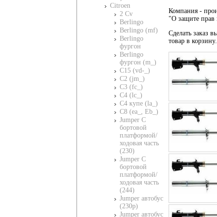
Citroen
Компания - прои
2 Cv
"О защите прав 
Berlingo
Berlingo (mf)
Сделать заказ вы
Berlingo
товар в корзину
фургон
Berlingo
фургон (m_)
C15 (vd-_)
C2 (jm_)
C3 (fc_)
C4 (lc_)
C4 купе (la_)
C8 (ea_, Eb_)
Jumper C
бортовой
платформой/
ходовая часть
(230)
Jumper C
бортовой
платформой/
ходовая часть
(244)
Jumper автобус
(230p)
Jumper автобус