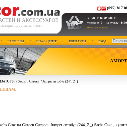
(095) 817 0
У ВАС В КОРЗИНЕ:
АСТЕЙ И АКСЕССУАРОВ
товаров:
0
на сумму:
0.00
заторы и другие запчасти.
оформить заказ
/
/
/
/
ПАРТНЕРЫ
ИНФО-ЦЕНТР
КОНТАКТЫ
ВХОД
АМОРТ
ИЗАТОРЫ
/
Sachs
/
Citroen
/
Jumper автобус (244, Z_)
РЕНДАМ:
chs Сакс на Citroen Ситроен Jumper автобус (244, Z_) Sachs Сакс , купит