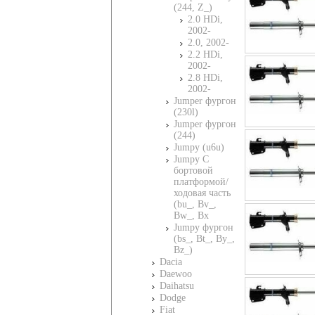
(244, Z_)
2.0 HDi,
2002-
2.0, 2002-
2.2 HDi,
2002-
2.8 HDi,
2002-
Jumper фургон
(230l)
Jumper фургон
(244)
Jumpy (u6u)
Jumpy C
бортовой
платформой/
ходовая часть
(bu_, Bv_,
Bw_, Bx
Jumpy фургон
(bs_, Bt_, By_,
Bz_)
Dacia
Daewoo
Daihatsu
Dodge
Fiat