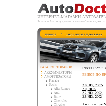
ИНТЕРНЕТ-МАГАЗИН АВТОЗАПЧ
Заказывайте: аккумуляторы автомобильные, аморти
/
ГЛАВНАЯ
ЗАКАЗ, ОПЛАТА И ДОСТАВКА
КАТАЛОГ ТОВАРОВ:
Главная
/
АМОРТ
АККУМУЛЯТОРЫ
ВЫБОР ПО Б
АМОРТИЗАТОРЫ
Kayaba
Sachs
2.0 HDi, 2002-
Alfa Romeo
2.0, 2002-
Audi
2.2 HDi, 2002-
Bmw
2.8 HDi, 2002-
Chevrolet
Амортизаторы Sa
Chrysler