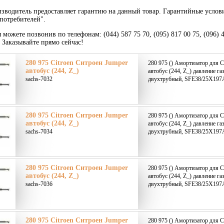
зводитель предоставляет гарантию на данный товар. Гарантийные услов
потребителей".
 можете позвонив по телефонам: (044) 587 75 70, (095) 817 00 75, (096) 
. Заказывайте прямо сейчас!
280 975 Citroen Ситроен Jumper
280 975 () Амортизатор для C
автобус (244, Z_)
автобус (244, Z_) давление га
sachs-7032
двухтрубный, SFE38/25X197A 
280 975 Citroen Ситроен Jumper
280 975 () Амортизатор для C
автобус (244, Z_)
автобус (244, Z_) давление га
sachs-7034
двухтрубный, SFE38/25X197A 
280 975 Citroen Ситроен Jumper
280 975 () Амортизатор для C
автобус (244, Z_)
автобус (244, Z_) давление га
sachs-7036
двухтрубный, SFE38/25X197A 
280 975 Citroen Ситроен Jumper
280 975 () Амортизатор для C