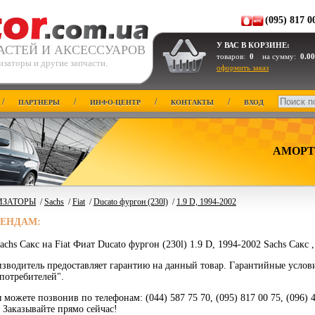
(095) 817 0
У ВАС В КОРЗИНЕ:
АСТЕЙ И АКСЕССУАРОВ
товаров:
0
на сумму:
0.00
заторы и другие запчасти.
оформить заказ
/
/
/
/
ПАРТНЕРЫ
ИНФО-ЦЕНТР
КОНТАКТЫ
ВХОД
АМОРТ
ИЗАТОРЫ
/
Sachs
/
Fiat
/
Ducato фургон (230l)
/
1.9 D, 1994-2002
РЕНДАМ:
chs Сакс на Fiat Фиат Ducato фургон (230l) 1.9 D, 1994-2002 Sachs Сакс 
зводитель предоставляет гарантию на данный товар. Гарантийные услов
потребителей".
 можете позвонив по телефонам: (044) 587 75 70, (095) 817 00 75, (096) 
. Заказывайте прямо сейчас!