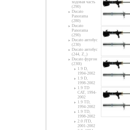
ходовая часть
(290)
Ducato
Panorama
(280)
Ducato
Panorama
(290)
Ducato автобус
(230)
Ducato автобус
(244, Z_)
Ducato фургон
(230l)
1.9 D,
1994-2002
1.9 D,
1998-2002
1.9 TD
CAT, 1994-
2002
1.9 TD,
1994-2002
1.9 TD,
1998-2002
2.0 JTD,
2001-2002