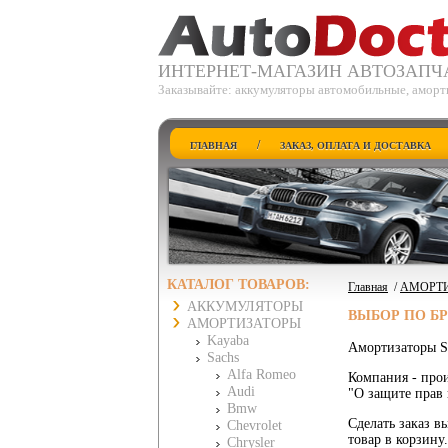
ИНТЕРНЕТ-МАГАЗИН АВТОЗАПЧ
Заказывайте: аккумуляторы автомобильные, аморти
/
ГЛАВНАЯ
ЗАКАЗ, ОПЛАТА И ДОСТАВКА
КАТАЛОГ ТОВАРОВ:
Главная
/
АМОРТ
АККУМУЛЯТОРЫ
ВЫБОР ПО Б
АМОРТИЗАТОРЫ
Kayaba
Амортизаторы Sa
Sachs
Alfa Romeo
Компания - прои
Audi
"О защите прав 
Bmw
Сделать заказ вы
Chevrolet
товар в корзину
Chrysler