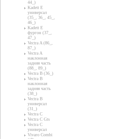
44_)
Kadett E
универсал
(35_, 36_, 45_,
46_)
Kadett E
фургон (37_,
47_)
Vectra A (86_,
87_)
Vectra A
наклонная
задняя часть
(88_, 89_)
Vectra B (36_)
Vectra B
наклонная
задняя часть
(38_)
Vectra B
универсал
(31_)
Vectra C
Vectra C Gts
Vectra C
универсал
Vivaro Combi