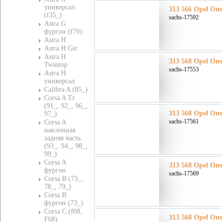
универсал
313 566 Opel Оп
(f35_)
sachs-17592
Astra G
фургон (f70)
Astra H
Astra H Gtc
Astra H
313 568 Opel Оп
Twintop
sachs-17553
Astra H
универсал
Calibra A (85_)
Corsa A Tr
(91_, 92_, 96_,
313 568 Opel Оп
97_)
sachs-17561
Corsa A
наклонная
задняя часть
(93_, 94_, 98_,
99_)
Corsa A
313 568 Opel Оп
фургон
sachs-17569
Corsa B (73_,
78_, 79_)
Corsa B
фургон (73_)
Corsa C (f08,
313 568 Opel Оп
F68)