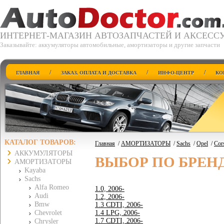
ИНТЕРНЕТ-МАГАЗИН АВТОЗАПЧАСТЕЙ И АКСЕСС
Заказывайте: аккумуляторы автомобильные, амортизаторы и другие запчасти
/
/
/
ГЛАВНАЯ
ЗАКАЗ, ОПЛАТА И ДОСТАВКА
ИНФО-ЦЕНТР
КО
КАТАЛОГ ТОВАРОВ:
Главная
/
АМОРТИЗАТОРЫ
/
Sachs
/
Opel
/
Cor
АККУМУЛЯТОРЫ
ВЫБОР ПО БРЕН
АМОРТИЗАТОРЫ
Kayaba
Sachs
Alfa Romeo
1.0, 2006-
Audi
1.2, 2006-
Bmw
1.3 CDTI, 2006-
Chevrolet
1.4 LPG, 2006-
1.7 CDTI, 2006-
Chrysler