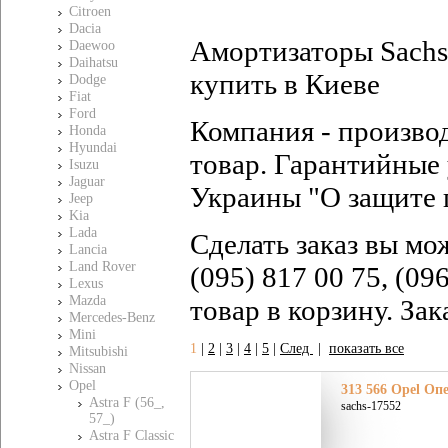
Citroen
Dacia
Амортизаторы Sachs 
Daewoo
Daihatsu
купить в Киеве
Dodge
Fiat
Ford
Компания - произво
Honda
Hyundai
товар. Гарантийные 
Isuzu
Jaguar
Украины "О защите 
Jeep
Kia
Lada
Сделать заказ вы мо
Lancia
Land Rover
(095) 817 00 75, (09
Lexus
Mazda
товар в корзину. За
Mercedes-Benz
Mini
1
|
2
|
3
|
4
|
5
|
След
|
показать все
Mitsubishi
Nissan
Opel
313 566 Opel Оп
Astra F (56_,
sachs-17552
57_)
Astra F Classic