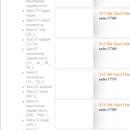
наклонная
задняя часть
Astra F Classic
313 566 Opel Оп
седан
sachs-17560
Astra F Classic
универсал
Astra F Van
(55_)
Astra F кабрио
(53_b)
313 566 Opel Оп
Astra F
sachs-17568
наклонная
задняя часть
(53_, 54_, 58_,
59_)
Astra F
313 566 Opel Оп
универсал
sachs-17576
(51_, 52_)
Astra G кабрио
Astra G купе
(f07_)
Astra G
313 566 Opel Оп
наклонная
sachs-17584
задняя часть
(f48_, F08_)
Astra G седан
(f69_)
Astra G