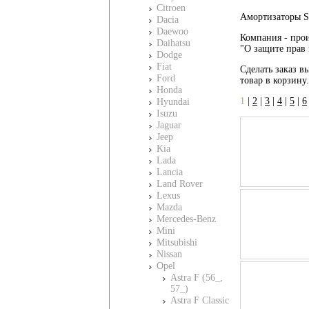
Citroen
Амортизаторы Sa
Dacia
Daewoo
Компания - прои
Daihatsu
"О защите прав 
Dodge
Fiat
Сделать заказ вы
Ford
товар в корзину
Honda
1
|
2
|
3
|
4
|
5
|
6
Hyundai
Isuzu
Jaguar
Jeep
Kia
Lada
Lancia
Land Rover
Lexus
Mazda
Mercedes-Benz
Mini
Mitsubishi
Nissan
Opel
Astra F (56_,
57_)
Astra F Classic