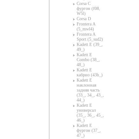
Corsa C
фургон (f08,
W5l)
Corsa D
Frontera A
(5_mwl4)
Frontera A
Sport (5_sud2)
Kadett E (39_,
49_)
Kadett E
Combo (38_,
48_)
Kadett E
кабрио (43b_)
Kadett E
наклонная
задняя часть
(33_, 34_, 43_,
44_)
Kadett E
универсал
(35_, 36_, 45_,
46_)
Kadett E
фургон (37_,
47_)