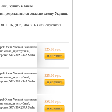
Сакс , купить в Киеве
ия предоставляются согласно закону Украины
430 05 16, (093) 704 36 63 или опуститив
pel Опель Vectra A наклонная
325.00
грн.
ние масла, двухтрубный,
верстие, SOV30X237A Sachs
В КОРЗИНУ
pel Опель Vectra A наклонная
325.00
грн.
ние масла, двухтрубный,
верстие, SOV30X237A Sachs
В КОРЗИНУ
pel Опель Vectra A наклонная
325.00
грн.
ние масла, двухтрубный,
верстие, SOV30X237A Sachs
В КОРЗИНУ