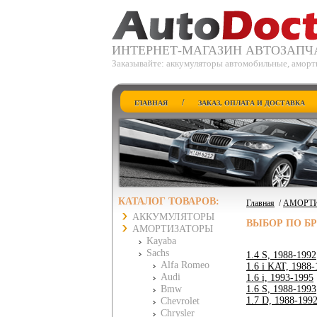
ИНТЕРНЕТ-МАГАЗИН АВТОЗАПЧ
Заказывайте: аккумуляторы автомобильные, аморт
/
ГЛАВНАЯ
ЗАКАЗ, ОПЛАТА И ДОСТАВКА
КАТАЛОГ ТОВАРОВ:
Главная
/
АМОРТ
АККУМУЛЯТОРЫ
ВЫБОР ПО Б
АМОРТИЗАТОРЫ
Kayaba
Sachs
1.4 S, 1988-1992
Alfa Romeo
1.6 i KAT, 1988-
Audi
1.6 i, 1993-1995
Bmw
1.6 S, 1988-1993
1.7 D, 1988-199
Chevrolet
Chrysler