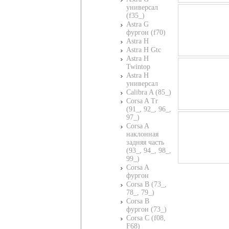
универсал
(f35_)
Astra G
фургон (f70)
Astra H
Astra H Gtc
Astra H
Twintop
Astra H
универсал
Calibra A (85_)
Corsa A Tr
(91_, 92_, 96_,
97_)
Corsa A
наклонная
задняя часть
(93_, 94_, 98_,
99_)
Corsa A
фургон
Corsa B (73_,
78_, 79_)
Corsa B
фургон (73_)
Corsa C (f08,
F68)