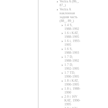
Vectra A (86_,
87_)
Vectra A
наклонная
задняя часть
(88_, 89_)
1.4 S,
1988-1992
1.6 i KAT,
1988-1995
1.6 i, 1993-
1995
1.6 S,
1988-1993
1.7 D,
1988-1992
1.7 D,
1992-1995
1.7 TD,
1990-1995
1.8 i KAT,
1990-1995
1.8 i, 1988-
1990
2.0 i 16V
KAT, 1990-
1995