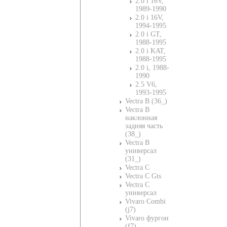
2.0 i 16V,
1989-1990
2.0 i 16V,
1994-1995
2.0 i GT,
1988-1995
2.0 i KAT,
1988-1995
2.0 i, 1988-
1990
2.5 V6,
1993-1995
Vectra B (36_)
Vectra B
наклонная
задняя часть
(38_)
Vectra B
универсал
(31_)
Vectra C
Vectra C Gts
Vectra C
универсал
Vivaro Combi
(j7)
Vivaro фургон
(f7)