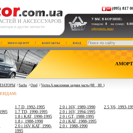
(095) 817 0
У ВАС В КОРЗИНЕ:
АСТЕЙ И АКСЕССУАРОВ
товаров:
0
на сумму:
0.00
изаторы и другие запчасти
оформить заказ
/
/
/
ИНФО-ЦЕНТР
КОНТАКТЫ
ВХОД
АМОРТ
ИЗАТОРЫ
/
Sachs
/
Opel
/
Vectra A наклонная задняя часть (88_, 89_)
РЕНДАМ:
1.7 D, 1992-1995
2.0 i 16V, 1989-1990
2.5 V6, 1993-19
1995
1.7 TD, 1990-1995
2.0 i 16V, 1994-1995
1.8 i KAT, 1990-1995
2.0 i GT, 1988-1995
1.8 i, 1988-1990
2.0 i KAT, 1988-1995
2
2.0 i 16V KAT, 1990-
2.0 i, 1988-1990
1995