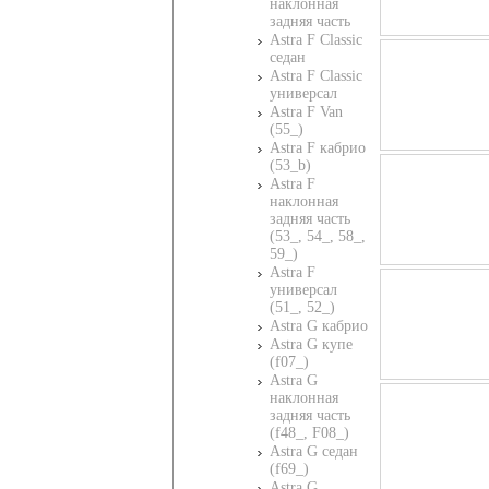
наклонная
задняя часть
Astra F Classic
седан
Astra F Classic
универсал
Astra F Van
(55_)
Astra F кабрио
(53_b)
Astra F
наклонная
задняя часть
(53_, 54_, 58_,
59_)
Astra F
универсал
(51_, 52_)
Astra G кабрио
Astra G купе
(f07_)
Astra G
наклонная
задняя часть
(f48_, F08_)
Astra G седан
(f69_)
Astra G