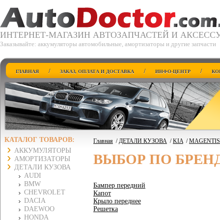
ИНТЕРНЕТ-МАГАЗИН АВТОЗАПЧАСТЕЙ И АКСЕСС
Заказывайте: аккумуляторы автомобильные, амортизаторы и другие запчасти
/
/
/
ГЛАВНАЯ
ЗАКАЗ, ОПЛАТА И ДОСТАВКА
ИНФО-ЦЕНТР
КО
КАТАЛОГ ТОВАРОВ:
Главная
/
ДЕТАЛИ КУЗОВА
/
KIA
/
MAGENTIS 
АККУМУЛЯТОРЫ
ВЫБОР ПО БРЕН
АМОРТИЗАТОРЫ
ДЕТАЛИ КУЗОВА
AUDI
BMW
Бампер передний
CHEVROLET
Капот
DACIA
Крыло переднее
DAEWOO
Решетка
HONDA