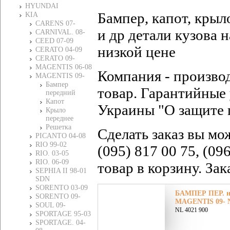
HYUNDAI
Бампер, капот, крыл
KIA
CARENS 07-
и др детали кузова
CARNIVAL. 08-
CEED 07-09
низкой цене
CERATO 04-09
CERATO 09-
MAGENTIS 06-08
Компания - произво
MAGENTIS 09-
Бампер
товар. Гарантийные 
передний
Капот
Украины "О защите 
Крыло
переднее
Решетка
Сделать заказ вы мо
PICANTO 04-08
RIO 99-02
(095) 817 00 75, (09
RIO. 03-05
RIO. 06-09
товар в корзину. За
SEPHIA II 98-01
SDN
SORENTO 03-09
БАМПЕР ПЕР. н
SORENTO 09-
MAGENTIS 09- N
SOUL 09-
NL 4021 900
SPORTAGE 95-03
SPORTAGE. 04-