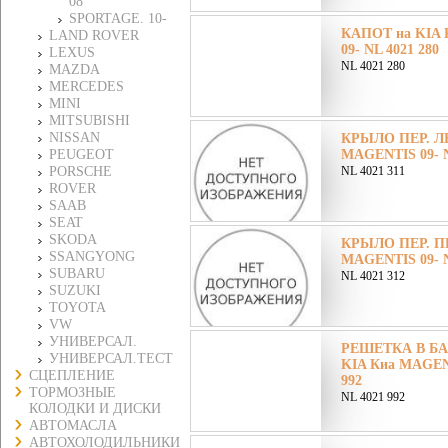
08
SPORTAGE. 10-
КАПОТ на KIA
LAND ROVER
09- NL 4021 280
LEXUS
NL 4021 280
MAZDA
MERCEDES
MINI
MITSUBISHI
NISSAN
КРЫЛО ПЕР. ЛЕ
PEUGEOT
MAGENTIS 09- N
PORSCHE
NL 4021 311
ROVER
SAAB
SEAT
SKODA
КРЫЛО ПЕР. ПР
SSANGYONG
MAGENTIS 09- N
SUBARU
NL 4021 312
SUZUKI
TOYOTA
VW
УНИВЕРСАЛ.
РЕШЕТКА В БА
УНИВЕРСАЛ.ТЕСТ
KIA Киа MAGENT
СЦЕПЛЕНИЕ
992
ТОРМОЗНЫЕ
NL 4021 992
КОЛОДКИ И ДИСКИ
АВТОМАСЛА
АВТОХОЛОДИЛЬНИКИ