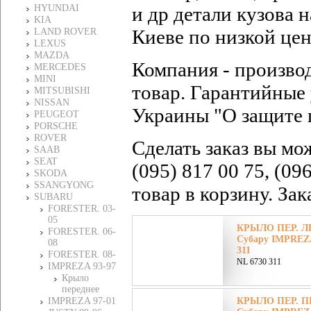
HYUNDAI
и др детали кузова
KIA
Киеве по низкой це
LAND ROVER
LEXUS
MAZDA
Компания - произво
MERCEDES
MINI
товар. Гарантийные 
MITSUBISHI
NISSAN
Украины "О защите 
PEUGEOT
PORSCHE
ROVER
Сделать заказ вы мо
SAAB
SEAT
(095) 817 00 75, (09
SKODA
SSANGYONG
товар в корзину. За
SUBARU
FORESTER. 03-
05
КРЫЛО ПЕР. ЛЕ
FORESTER. 06-
Субару IMPREZA
08
311
FORESTER. 08-
NL 6730 311
IMPREZA 93-97
Крыло
переднее
IMPREZA 97-01
КРЫЛО ПЕР. ПР