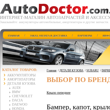
ИНТЕРНЕТ-МАГАЗИН АВТОЗАПЧАСТЕЙ И АКСЕСС
Заказывайте: аккумуляторы автомобильные, амортизаторы и другие запчасти.
/
/
/
ГЛАВНАЯ
ЗАКАЗ, ОПЛАТА И ДОСТАВКА
ПАРТНЕРЫ
ИНФО
КАТАЛОГ ТОВАРОВ:
Главная
/
ДЕТАЛИ КУЗОВА
/
SUBARU
/
IMPRE
АККУМУЛЯТОРЫ
ВЫБОР ПО БРЕН
АМОРТИЗАТОРЫ
ДЕТАЛИ КУЗОВА
AUDI
BMW
Крыло переднее
CHEVROLET
DACIA
DAEWOO
Бампер, капот, крыл
HONDA