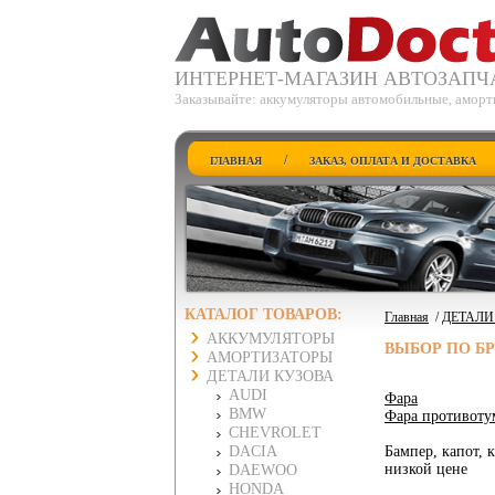
ИНТЕРНЕТ-МАГАЗИН АВТОЗАПЧ
Заказывайте: аккумуляторы автомобильные, аморти
/
ГЛАВНАЯ
ЗАКАЗ, ОПЛАТА И ДОСТАВКА
КАТАЛОГ ТОВАРОВ:
Главная
/
ДЕТАЛИ
АККУМУЛЯТОРЫ
ВЫБОР ПО Б
АМОРТИЗАТОРЫ
ДЕТАЛИ КУЗОВА
AUDI
Фара
BMW
Фара противоту
CHEVROLET
DACIA
Бампер, капот, 
низкой цене
DAEWOO
HONDA