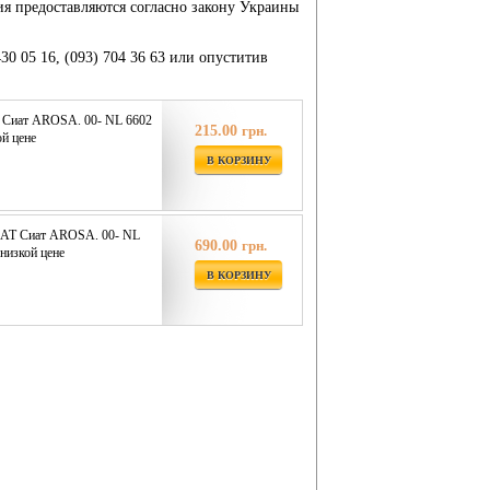
ия предоставляются согласно закону Украины
430 05 16, (093) 704 36 63 или опуститив
Сиат AROSA. 00- NL 6602
215.00
грн.
ой цене
В КОРЗИНУ
EAT Сиат AROSA. 00- NL
690.00
грн.
низкой цене
В КОРЗИНУ