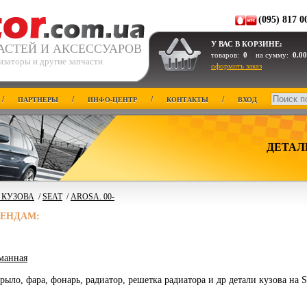
(095) 817 0
У ВАС В КОРЗИНЕ:
АСТЕЙ И АКСЕССУАРОВ
товаров:
0
на сумму:
0.00
заторы и другие запчасти.
оформить заказ
/
/
/
/
ПАРТНЕРЫ
ИНФО-ЦЕНТР
КОНТАКТЫ
ВХОД
ДЕТАЛ
 КУЗОВА
/
SEAT
/
AROSA. 00-
РЕНДАМ:
манная
крыло, фара, фонарь, радиатор, решетка радиатора и др детали кузова н