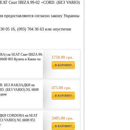
на SEAT Сиат IBIZA 99-02 +CORD. (БЕЗ VARIO)
ия предоставляются согласно закону Украины
430 05 16, (093) 704 36 63 или опуститив
A) на SEAT Сиат IBIZA 99-
1750.00
грн.
608 905 Купить в Киеве по
В КОРЗИНУ
ТВ. БЕЗ НАКЛАДКИ на
475.00
грн.
RD. (БЕЗ VARIO) NL 6608
 цене
В КОРЗИНУ
ДКИ CORDOBA на SEAT
3405.00
грн.
ЕЗ VARIO) NL 6608 951
е
В КОРЗИНУ