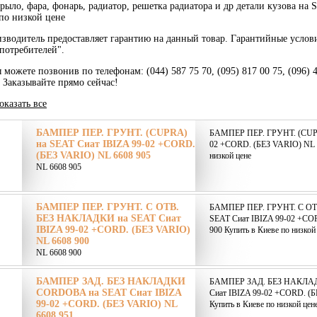
крыло, фара, фонарь, радиатор, решетка радиатора и др детали кузова 
по низкой цене
зводитель предоставляет гарантию на данный товар. Гарантийные услов
потребителей".
 можете позвонив по телефонам: (044) 587 75 70, (095) 817 00 75, (096) 
. Заказывайте прямо сейчас!
оказать все
БАМПЕР ПЕР. ГРУНТ. (CUPRA)
БАМПЕР ПЕР. ГРУНТ. (CUPR
на SEAT Сиат IBIZA 99-02 +CORD.
02 +CORD. (БЕЗ VARIO) NL 6
(БЕЗ VARIO) NL 6608 905
низкой цене
NL 6608 905
БАМПЕР ПЕР. ГРУНТ. С ОТВ.
БАМПЕР ПЕР. ГРУНТ. С О
БЕЗ НАКЛАДКИ на SEAT Сиат
SEAT Сиат IBIZA 99-02 +CO
IBIZA 99-02 +CORD. (БЕЗ VARIO)
900 Купить в Киеве по низкой
NL 6608 900
NL 6608 900
БАМПЕР ЗАД. БЕЗ НАКЛАДКИ
БАМПЕР ЗАД. БЕЗ НАКЛА
CORDOBA на SEAT Сиат IBIZA
Сиат IBIZA 99-02 +CORD. (Б
99-02 +CORD. (БЕЗ VARIO) NL
Купить в Киеве по низкой цен
6608 951