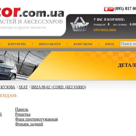
(095) 817 0
У ВАС В КОРЗИНЕ:
АСТЕЙ И АКСЕССУАРОВ
товаров:
0
на сумму:
0.00
заторы и другие запчасти.
оформить заказ
/
/
/
/
ПАРТНЕРЫ
ИНФО-ЦЕНТР
КОНТАКТЫ
ВХОД
ДЕТАЛ
 КУЗОВА
/
SEAT
/
IBIZA 99-02 +CORD. (БЕЗ VARIO)
РЕНДАМ:
Панель
й
Решетка
Фара противотуманная
Фонарь задний