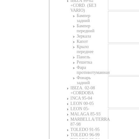
IBIZA 99-02
+CORD. (БЕЗ
VARIO)
Бампер
задний
Бампер
передний
Зеркала
Капот
Крыло
переднее
Панель
Решетка
Фара
противотуманная
Фонарь
задний
IBIZA. 02-08
+CORDOBA
INCA 95-04
LEON 00-05
LEON 05-
MALAGA 85-93
MARBELLA/TERRA
87-98
TOLEDO 91-95
TOLEDO 96-99