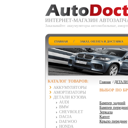
ИНТЕРНЕТ-МАГАЗИН АВТОЗАПЧ
Заказывайте: аккумуляторы автомобильные, аморти
/
ГЛАВНАЯ
ЗАКАЗ, ОПЛАТА И ДОСТАВКА
КАТАЛОГ ТОВАРОВ:
Главная
/
ДЕТАЛИ
АККУМУЛЯТОРЫ
ВЫБОР ПО Б
АМОРТИЗАТОРЫ
ДЕТАЛИ КУЗОВА
AUDI
Бампер задний
BMW
Бампер передни
CHEVROLET
Зеркала
DACIA
Капот
Крыло переднее
DAEWOO
HONDA