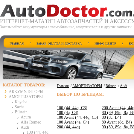
ИНТЕРНЕТ-МАГАЗИН АВТОЗАПЧАСТЕЙ И АКСЕСС
Заказывайте: аккумуляторы автомобильные, амортизаторы и другие запчасти
/
/
/
ГЛАВНАЯ
ЗАКАЗ, ОПЛАТА И ДОСТАВКА
ИНФО-ЦЕНТР
КО
КАТАЛОГ ТОВАРОВ:
Главная
/
АМОРТИЗАТОРЫ
/
Bilstein
/
Audi
АККУМУЛЯТОРЫ
ВЫБОР ПО БРЕНДАМ:
АМОРТИЗАТОРЫ
Kayaba
Sachs
100 (44, 44q, C3)
200 Avant (44, 44q
Bilstein
100 (4a, C4)
80 (89, 89q, 8a, B
Acura
100 Avant (44, 44q, C3)
80 (8c, B4)
Alfa Romeo
100 Avant (4a, C4)
80 Avant (8c, B4)
200 (44, 44q)
90 (89, 89q, 8a, B
Audi
100 (44, 44q,