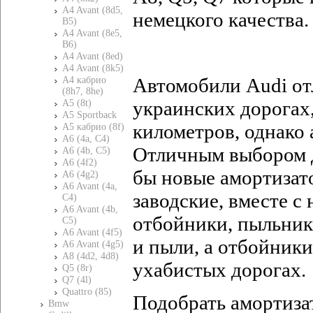
A4 Avant (8d5,
немецкого качества.
B5)
A4 Avant (8e5,
B6)
A4 Avant (8ed)
A4 Avant (8k5)
Автомобили
Audi
от
A4 кабрио
(8h7, 8he)
украинских дорогах
A5 (8t)
A5 Sportback
километров, однако 
A5 кабрио (8f)
A6 (4a, C4)
Отличным выбором 
A6 (4b, C5)
A6 (4f2)
бы новые амортизат
A6 (4g2)
A6 Avant (4a,
заводские, вместе с
C4)
A6 Avant (4b,
отбойники, пыльник
C5)
A6 Avant (4f5)
и пыли, а отбойники
A6 Avant (4g5)
A8 (4d2, 4d8)
ухабистых дорогах.
Q5 (8r)
Q7 (4l)
Quattro (85)
Подобрать амортиза
Bmw