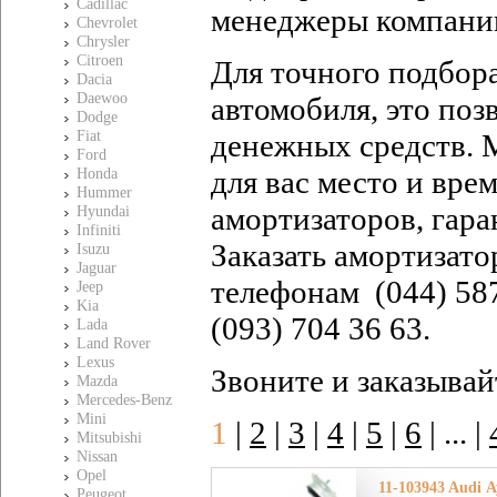
Cadillac
менеджеры компан
Chevrolet
Chrysler
Citroen
Для точного подбор
Dacia
Daewoo
автомобиля, это поз
Dodge
денежных средств. 
Fiat
Ford
для вас место и вре
Honda
Hummer
амортизаторов, гара
Hyundai
Infiniti
Заказать амортизат
Isuzu
Jaguar
телефонам (044) 587 
Jeep
Kia
(093) 704 36 63.
Lada
Land Rover
Lexus
Звоните и заказывай
Mazda
Mercedes-Benz
Mini
1
|
2
|
3
|
4
|
5
|
6
|
... |
Mitsubishi
Nissan
Opel
11-103943 Audi А
Peugeot