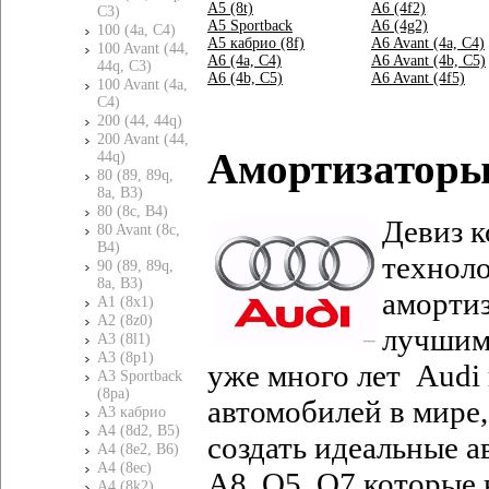
A5 (8t)
A6 (4f2)
C3)
A5 Sportback
A6 (4g2)
100 (4a, C4)
A5 кабрио (8f)
A6 Avant (4a, C4)
100 Avant (44,
A6 (4a, C4)
A6 Avant (4b, C5)
44q, C3)
A6 (4b, C5)
A6 Avant (4f5)
100 Avant (4a,
C4)
200 (44, 44q)
200 Avant (44,
Амортизатор
44q)
80 (89, 89q,
8a, B3)
80 (8c, B4)
Девиз 
80 Avant (8c,
B4)
техноло
90 (89, 89q,
8a, B3)
аморти
A1 (8x1)
A2 (8z0)
лучшим
A3 (8l1)
A3 (8p1)
уже много лет
Audi
A3 Sportback
(8pa)
автомобилей в мире,
A3 кабрио
A4 (8d2, B5)
создать идеальные а
A4 (8e2, B6)
A4 (8ec)
A
8,
Q
5,
Q
7 которые
A4 (8k2)