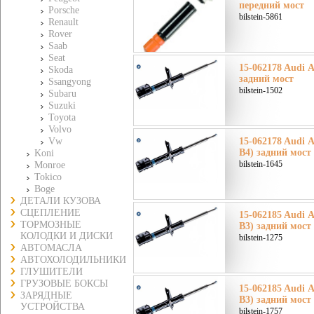
передний мост
Porsche
bilstein-5861
Renault
Rover
Saab
Seat
15-062178 Audi А
Skoda
задний мост
Ssangyong
bilstein-1502
Subaru
Suzuki
Toyota
Volvo
15-062178 Audi А
Vw
B4) задний мост
Koni
bilstein-1645
Monroe
Tokico
Boge
ДЕТАЛИ КУЗОВА
СЦЕПЛЕНИЕ
15-062185 Audi Ау
ТОРМОЗНЫЕ
B3) задний мост
КОЛОДКИ И ДИСКИ
bilstein-1275
АВТОМАСЛА
АВТОХОЛОДИЛЬНИКИ
ГЛУШИТЕЛИ
ГРУЗОВЫЕ БОКСЫ
15-062185 Audi Ау
ЗАРЯДНЫЕ
B3) задний мост
УСТРОЙСТВА
bilstein-1757