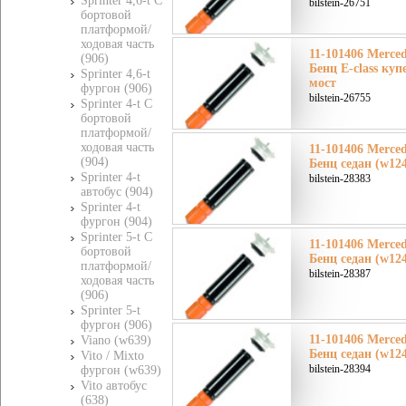
Sprinter 4,6-t C
bilstein-26751
бортовой
платформой/
ходовая часть
11-101406 Merce
(906)
Бенц E-class куп
Sprinter 4,6-t
мост
фургон (906)
bilstein-26755
Sprinter 4-t C
бортовой
платформой/
ходовая часть
11-101406 Merce
(904)
Бенц седан (w12
Sprinter 4-t
bilstein-28383
автобус (904)
Sprinter 4-t
фургон (904)
Sprinter 5-t C
11-101406 Merce
бортовой
Бенц седан (w12
платформой/
bilstein-28387
ходовая часть
(906)
Sprinter 5-t
фургон (906)
11-101406 Merce
Viano (w639)
Бенц седан (w12
Vito / Mixto
bilstein-28394
фургон (w639)
Vito автобус
(638)