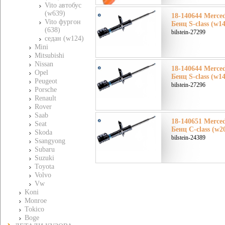
Vito автобус
(w639)
18-140644 Merce
Vito фургон
Бенц S-class (w1
(638)
bilstein-27299
седан (w124)
Mini
Mitsubishi
Nissan
18-140644 Merce
Opel
Бенц S-class (w1
Peugeot
bilstein-27296
Porsche
Renault
Rover
Saab
18-140651 Merce
Seat
Бенц C-class (w2
Skoda
bilstein-24389
Ssangyong
Subaru
Suzuki
Toyota
Volvo
Vw
Koni
Monroe
Tokico
Boge