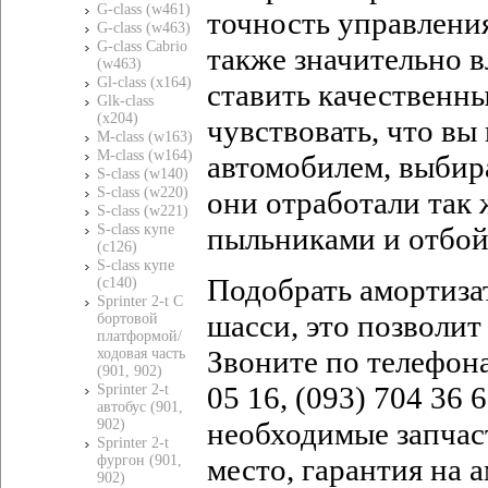
G-class (w461)
точность управления
G-class (w463)
G-class Cabrio
также значительно в
(w463)
Gl-class (x164)
ставить качественны
Glk-class
(x204)
чувствовать, что вы
M-class (w163)
M-class (w164)
автомобилем, выбира
S-class (w140)
S-class (w220)
они отработали так 
S-class (w221)
пыльниками и отбо
S-class купе
(c126)
S-class купе
Подобрать амортиз
(c140)
Sprinter 2-t C
шасси, это позволит
бортовой
платформой/
Звоните по телефонам
ходовая часть
(901, 902)
05 16, (093) 704 36
Sprinter 2-t
автобус (901,
необходимые запчаст
902)
Sprinter 2-t
место, гарантия на
фургон (901,
902)