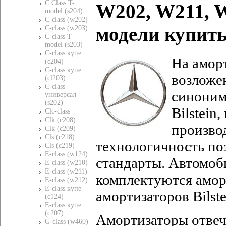
C Class T-
W202, W211, W
model (s204)
C-class (w202)
модели
купить
C-class (w203)
C-class T-
model (s203)
C-class купе
На амор
(c204)
C-class купе
возложе
(cl203)
C-class
синоним
универсал
(s202)
Bilstein
,
Clc-class
Clk (c208)
произво
Clk (c209)
Cls (c218)
технологичность по
Cls (c219)
E-class (w124)
стандарты. Автомо
E-class (w210)
E-class (w211)
комплектуются амо
E-class (w212)
E-class купе
амортизаторов
Bilst
(c124)
E-class купе
(c207)
Амортизаторы отвеча
G-class (w460)