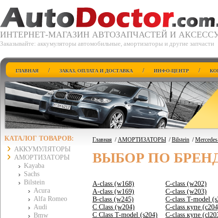
ИНТЕРНЕТ-МАГАЗИН АВТОЗАПЧАСТЕЙ И АКСЕСС
Заказывайте: аккумуляторы автомобильные, амортизаторы и другие запчасти
/
/
/
ГЛАВНАЯ
ЗАКАЗ, ОПЛАТА И ДОСТАВКА
ИНФО-ЦЕНТР
КО
КАТАЛОГ ТОВАРОВ:
Главная
/
АМОРТИЗАТОРЫ
/
Bilstein
/
Mercedes
АККУМУЛЯТОРЫ
ВЫБОР ПО БРЕН
АМОРТИЗАТОРЫ
Kayaba
Sachs
Bilstein
A-class (w168)
C-class (w202)
Acura
A-class (w169)
C-class (w203)
Alfa Romeo
B-class (w245)
C-class T-model (s
Audi
C Class (w204)
C-class купе (c204
C Class T-model (s204)
C-class купе (cl20
Bmw