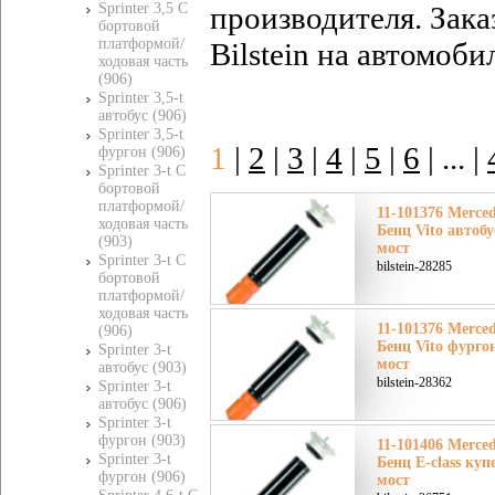
производителя. Зак
Sprinter 3,5 C
бортовой
платформой/
Bilstein
на автомоби
ходовая часть
(906)
Sprinter 3,5-t
автобус (906)
Sprinter 3,5-t
1
|
2
|
3
|
4
|
5
|
6
|
... |
фургон (906)
Sprinter 3-t C
бортовой
платформой/
11-101376 Merce
ходовая часть
Бенц Vito автобу
(903)
мост
Sprinter 3-t C
bilstein-28285
бортовой
платформой/
ходовая часть
11-101376 Merce
(906)
Бенц Vito фурго
Sprinter 3-t
мост
автобус (903)
bilstein-28362
Sprinter 3-t
автобус (906)
Sprinter 3-t
фургон (903)
11-101406 Merce
Sprinter 3-t
Бенц E-class куп
фургон (906)
мост