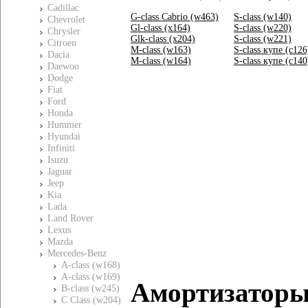
Cadillac
G-class Cabrio (w463)
S-class (w140)
Chevrolet
Gl-class (x164)
S-class (w220)
Chrysler
Glk-class (x204)
S-class (w221)
Citroen
M-class (w163)
S-class купе (c126
Dacia
M-class (w164)
S-class купе (c140
Daewoo
Dodge
Fiat
Ford
Honda
Hummer
Hyundai
Infiniti
Isuzu
Jaguar
Jeep
Kia
Lada
Land Rover
Lexus
Mazda
Mercedes-Benz
A-class (w168)
A-class (w169)
Амортизатор
B-class (w245)
C Class (w204)