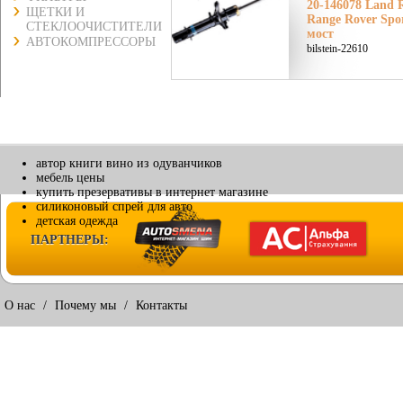
20-146078 Land 
ЩЕТКИ И
Range Rover Spor
СТЕКЛООЧИСТИТЕЛИ
мост
АВТОКОМПРЕССОРЫ
bilstein-22610
автор книги вино из одуванчиков
мебель цены
купить презервативы в интернет магазине
силиконовый спрей для авто
детская одежда
ПАРТНЕРЫ:
О нас
/
Почему мы
/
Контакты