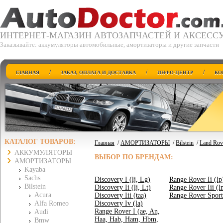
ИНТЕРНЕТ-МАГАЗИН АВТОЗАПЧАСТЕЙ И АКСЕСС
Заказывайте: аккумуляторы автомобильные, амортизаторы и другие запчасти
/
/
/
ГЛАВНАЯ
ЗАКАЗ, ОПЛАТА И ДОСТАВКА
ИНФО-ЦЕНТР
КО
КАТАЛОГ ТОВАРОВ:
Главная
/
АМОРТИЗАТОРЫ
/
Bilstein
/
Land Rov
АККУМУЛЯТОРЫ
ВЫБОР ПО БРЕНДАМ:
АМОРТИЗАТОРЫ
Kayaba
Sachs
Discovery I (lj, Lg)
Range Rover Ii (lp
Bilstein
Discovery Ii (lj, Lt)
Range Rover Iii (l
Acura
Discovery Iii (taa)
Range Rover Sport 
Alfa Romeo
Discovery Iv (la)
Range Rover I (ae, An,
Audi
Haa, Hab, Ham, Hbm,
Bmw