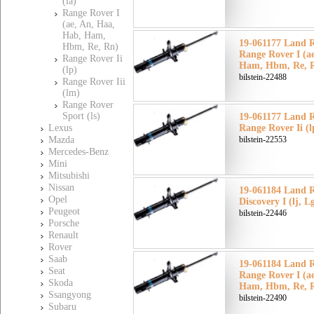
(la)
Range Rover I
(ae, An, Haa,
Hab, Ham,
19-061177 Land 
Hbm, Re, Rn)
Range Rover I (a
Range Rover Ii
Ham, Hbm, Re, R
(lp)
bilstein-22488
Range Rover Iii
(lm)
Range Rover
Sport (ls)
19-061177 Land 
Lexus
Range Rover Ii (
Mazda
bilstein-22553
Mercedes-Benz
Mini
Mitsubishi
Nissan
19-061184 Land 
Opel
Discovery I (lj, 
Peugeot
bilstein-22446
Porsche
Renault
Rover
Saab
19-061184 Land 
Seat
Range Rover I (a
Skoda
Ham, Hbm, Re, R
Ssangyong
bilstein-22490
Subaru