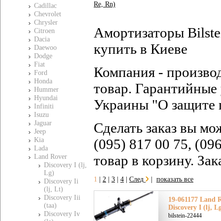
Re, Rn)
Cadillac
Chevrolet
Chrysler
Амортизаторы Bilste
Citroen
Dacia
купить в Киеве
Daewoo
Dodge
Fiat
Компания - произво
Ford
Honda
товар. Гарантийные 
Hummer
Hyundai
Украины "О защите 
Infiniti
Isuzu
Jaguar
Сделать заказ вы мо
Jeep
Kia
(095) 817 00 75, (09
Lada
товар в корзину. За
Land Rover
Discovery I (lj,
Lg)
1
|
2
|
3
|
4
|
След
|
показать все
Discovery Ii
(lj, Lt)
Discovery Iii
19-061177 Land 
(taa)
Discovery I (lj, 
Discovery Iv
bilstein-22444