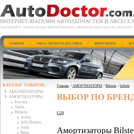
ИНТЕРНЕТ-МАГАЗИН АВТОЗАПЧАСТЕЙ И АКСЕСС
Заказывайте: аккумуляторы автомобильные, амортизаторы и другие запчасти
/
/
/
ГЛАВНАЯ
ЗАКАЗ, ОПЛАТА И ДОСТАВКА
ИНФО-ЦЕНТР
КО
КАТАЛОГ ТОВАРОВ:
Главная
/
АМОРТИЗАТОРЫ
/
Bilstein
/
Infiniti
АККУМУЛЯТОРЫ
ВЫБОР ПО БРЕН
АМОРТИЗАТОРЫ
Kayaba
Sachs
Bilstein
G20
Acura
Alfa Romeo
Audi
Амортизаторы Bilste
Bmw