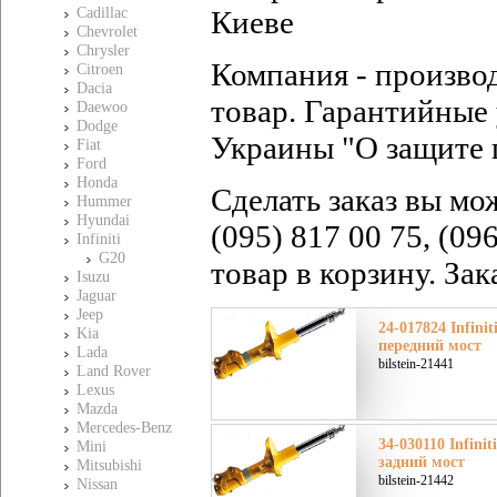
Cadillac
Киеве
Chevrolet
Chrysler
Компания - произво
Citroen
Dacia
товар. Гарантийные 
Daewoo
Dodge
Украины "О защите 
Fiat
Ford
Honda
Сделать заказ вы мо
Hummer
Hyundai
(095) 817 00 75, (09
Infiniti
G20
товар в корзину. За
Isuzu
Jaguar
Jeep
24-017824 Infin
Kia
передний мост
Lada
bilstein-21441
Land Rover
Lexus
Mazda
Mercedes-Benz
34-030110 Infin
Mini
задний мост
Mitsubishi
bilstein-21442
Nissan