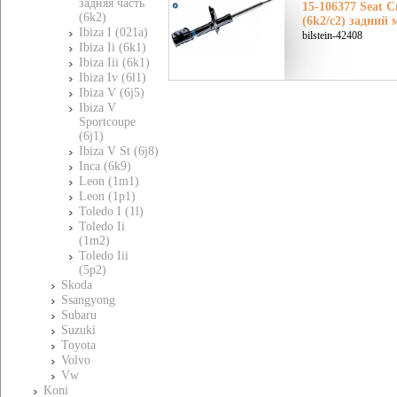
задняя часть
15-106377 Seat 
(6k2)
(6k2/c2) задний 
Ibiza I (021a)
bilstein-42408
Ibiza Ii (6k1)
Ibiza Iii (6k1)
Ibiza Iv (6l1)
Ibiza V (6j5)
Ibiza V
Sportcoupe
(6j1)
Ibiza V St (6j8)
Inca (6k9)
Leon (1m1)
Leon (1p1)
Toledo I (1l)
Toledo Ii
(1m2)
Toledo Iii
(5p2)
Skoda
Ssangyong
Subaru
Suzuki
Toyota
Volvo
Vw
Koni