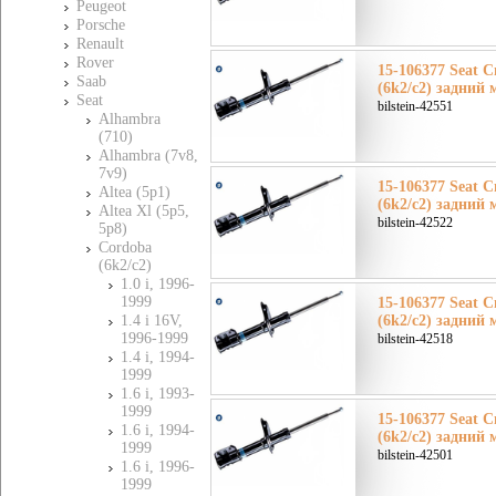
Peugeot
Porsche
Renault
Rover
15-106377 Seat 
Saab
(6k2/c2) задний 
Seat
bilstein-42551
Alhambra
(710)
Alhambra (7v8,
7v9)
15-106377 Seat 
Altea (5p1)
(6k2/c2) задний 
Altea Xl (5p5,
bilstein-42522
5p8)
Cordoba
(6k2/c2)
1.0 i, 1996-
1999
15-106377 Seat 
1.4 i 16V,
(6k2/c2) задний 
1996-1999
bilstein-42518
1.4 i, 1994-
1999
1.6 i, 1993-
1999
15-106377 Seat 
1.6 i, 1994-
(6k2/c2) задний 
1999
bilstein-42501
1.6 i, 1996-
1999