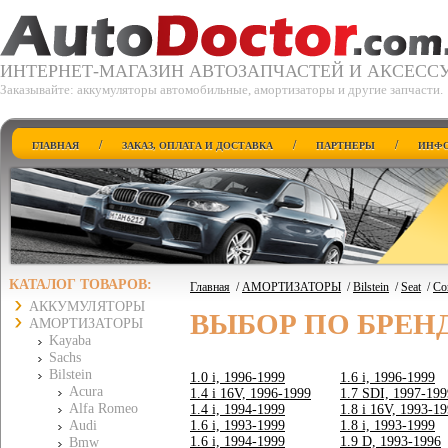
ИНТЕРНЕТ-МАГАЗИН АВТОЗАПЧАСТЕЙ И АКСЕСС
Заказывайте: аккумуляторы автомобильные, амортизаторы и другие запчасти.
/
/
/
ГЛАВНАЯ
ЗАКАЗ, ОПЛАТА И ДОСТАВКА
ПАРТНЕРЫ
ИНФО
КАТАЛОГ ТОВАРОВ:
Главная
/
АМОРТИЗАТОРЫ
/
Bilstein
/
Seat
/
Co
АККУМУЛЯТОРЫ
ВЫБОР ПО БРЕН
АМОРТИЗАТОРЫ
Kayaba
Sachs
Bilstein
1.0 i, 1996-1999
1.6 i, 1996-1999
Acura
1.4 i 16V, 1996-1999
1.7 SDI, 1997-199
Alfa Romeo
1.4 i, 1994-1999
1.8 i 16V, 1993-1
Audi
1.6 i, 1993-1999
1.8 i, 1993-1999
1.6 i, 1994-1999
1.9 D, 1993-1996
Bmw