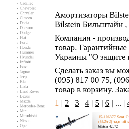
Cadillac
Chevrolet
Амортизаторы Bilste
Chrysler
Citroen
Bilstein Бильштайн ,
Dacia
Daewoo
Dodge
Компания - произво
Fiat
Ford
товар. Гарантийные 
Honda
Hummer
Украины "О защите 
Hyundai
Infiniti
Isuzu
Сделать заказ вы мо
Jaguar
Jeep
(095) 817 00 75, (09
Kia
Lada
товар в корзину. За
Land Rover
Lexus
1
|
2
|
3
|
4
|
5
|
6
|
... |
Mazda
Mercedes-Benz
Mini
Mitsubishi
15-106377 Seat 
Nissan
(6k2/c2) задний 
Opel
bilstein-42572