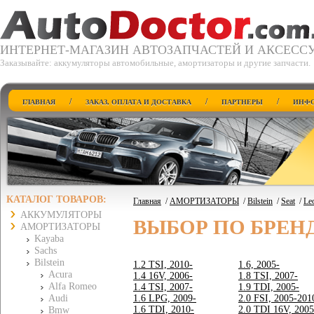
ИНТЕРНЕТ-МАГАЗИН АВТОЗАПЧАСТЕЙ И АКСЕСС
Заказывайте: аккумуляторы автомобильные, амортизаторы и другие запчасти.
/
/
/
ГЛАВНАЯ
ЗАКАЗ, ОПЛАТА И ДОСТАВКА
ПАРТНЕРЫ
ИНФО
КАТАЛОГ ТОВАРОВ:
Главная
/
АМОРТИЗАТОРЫ
/
Bilstein
/
Seat
/
Le
АККУМУЛЯТОРЫ
ВЫБОР ПО БРЕН
АМОРТИЗАТОРЫ
Kayaba
Sachs
Bilstein
1.2 TSI, 2010-
1.6, 2005-
Acura
1.4 16V, 2006-
1.8 TSI, 2007-
Alfa Romeo
1.4 TSI, 2007-
1.9 TDI, 2005-
Audi
1.6 LPG, 2009-
2.0 FSI, 2005-201
1.6 TDI, 2010-
2.0 TDI 16V, 2005
Bmw