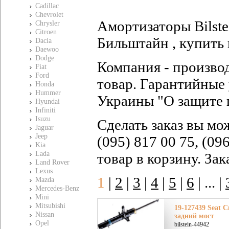
Cadillac
Chevrolet
Амортизаторы Bilstei
Chrysler
Citroen
Бильштайн , купить 
Dacia
Daewoo
Dodge
Компания - произво
Fiat
Ford
товар. Гарантийные 
Honda
Hummer
Украины "О защите 
Hyundai
Infiniti
Isuzu
Сделать заказ вы мо
Jaguar
Jeep
(095) 817 00 75, (09
Kia
Lada
товар в корзину. За
Land Rover
Lexus
1
|
2
|
3
|
4
|
5
|
6
|
... |
Mazda
Mercedes-Benz
Mini
Mitsubishi
19-127439 Seat С
Nissan
задний мост
Opel
bilstein-44942