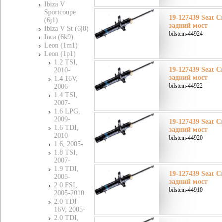
Ibiza V
Sportcoupe
19-127439 Seat С
(6j1)
задний мост
Ibiza V St (6j8)
bilstein-44924
Inca (6k9)
Leon (1m1)
Leon (1p1)
1.2 TSI,
19-127439 Seat С
2010-
задний мост
1.4 16V,
bilstein-44922
2006-
1.4 TSI,
2007-
1.6 LPG,
2009-
19-127439 Seat С
1.6 TDI,
задний мост
2010-
bilstein-44920
1.6, 2005-
1.8 TSI,
2007-
1.9 TDI,
19-127439 Seat С
2005-
задний мост
2.0 FSI,
bilstein-44910
2005-2010
2.0 TDI
16V, 2005-
2.0 TDI,