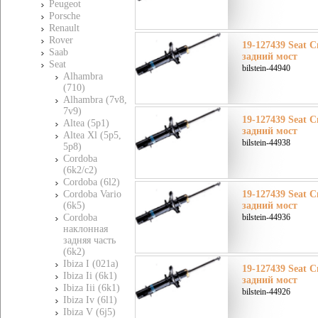
Peugeot
Porsche
Renault
Rover
19-127439 Seat С
Saab
задний мост
Seat
bilstein-44940
Alhambra
(710)
Alhambra (7v8,
7v9)
19-127439 Seat С
Altea (5p1)
задний мост
Altea Xl (5p5,
bilstein-44938
5p8)
Cordoba
(6k2/c2)
Cordoba (6l2)
Cordoba Vario
19-127439 Seat С
(6k5)
задний мост
Cordoba
bilstein-44936
наклонная
задняя часть
(6k2)
Ibiza I (021a)
19-127439 Seat С
Ibiza Ii (6k1)
задний мост
Ibiza Iii (6k1)
bilstein-44926
Ibiza Iv (6l1)
Ibiza V (6j5)