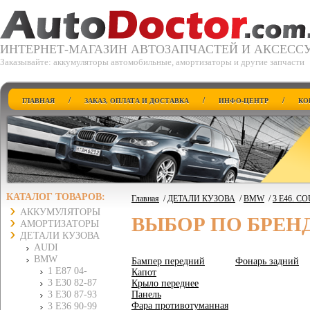
ИНТЕРНЕТ-МАГАЗИН АВТОЗАПЧАСТЕЙ И АКСЕСС
Заказывайте: аккумуляторы автомобильные, амортизаторы и другие запчасти
/
/
/
ГЛАВНАЯ
ЗАКАЗ, ОПЛАТА И ДОСТАВКА
ИНФО-ЦЕНТР
КО
КАТАЛОГ ТОВАРОВ:
Главная
/
ДЕТАЛИ КУЗОВА
/
BMW
/
3 E46. C
АККУМУЛЯТОРЫ
ВЫБОР ПО БРЕН
АМОРТИЗАТОРЫ
ДЕТАЛИ КУЗОВА
AUDI
BMW
Бампер передний
Фонарь задний
1 E87 04-
Капот
3 E30 82-87
Крыло переднее
3 E30 87-93
Панель
Фара противотуманная
3 E36 90-99