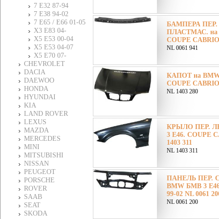
7 E32 87-94
7 E38 94-02
7 E65 / E66 01-05
БАМПЕРА ПЕР
X3 E83 04-
ПЛАСТМАС. на 
X5 E53 00-04
COUPE CABRIO 9
X5 E53 04-07
NL 0061 941
X5 E70 07-
CHEVROLET
DACIA
КАПОТ на BMW 
DAEWOO
COUPE CABRIO 9
HONDA
NL 1403 280
HYUNDAI
KIA
LAND ROVER
LEXUS
КРЫЛО ПЕР. Л
MAZDA
3 E46. COUPE C
MERCEDES
1403 311
MINI
NL 1403 311
MITSUBISHI
NISSAN
PEUGEOT
ПАНЕЛЬ ПЕР. 
PORSCHE
BMW БМВ 3 E4
ROVER
99-02 NL 0061 20
SAAB
NL 0061 200
SEAT
SKODA