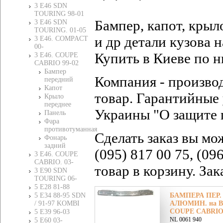
3 E46 SDN
TOURING 98-01
Бампер, капот, крыл
3 E46 SDN
TOURING. 01-05
и др детали кузов
3 E46. COMPACT
00-
Купить в Киеве по н
3 E46. COUPE
CABRIO 99-02
Бампер
Компания - произво
передний
Капот
товар. Гарантийные 
Крыло
переднее
Украины "О защите 
Панель
Фара
противотуманная
Сделать заказ вы мо
Фонарь
задний
(095) 817 00 75, (09
3 E46. COUPE
CABRIO. 03-
товар в корзину. За
3 E90 SDN
TOURING 06-
5 E28 81-88
5 E34 88-95 SDN
БАМПЕРА ПЕР
/ 91-97 KOMBI
АЛЮМИН. на B
COUPE CABRIO 9
5 E39 96-03
NL 0061 940
5 E60 03-