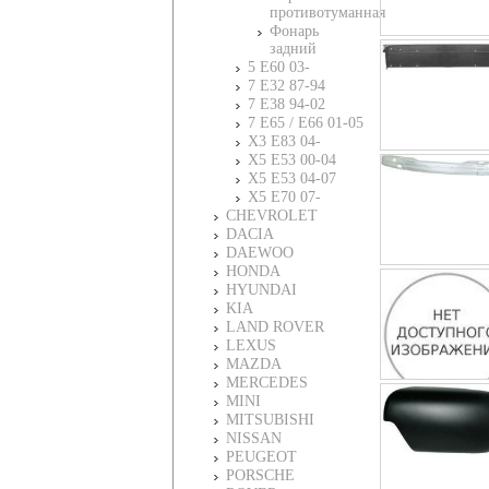
противотуманная
Фонарь
задний
5 E60 03-
7 E32 87-94
7 E38 94-02
7 E65 / E66 01-05
X3 E83 04-
X5 E53 00-04
X5 E53 04-07
X5 E70 07-
CHEVROLET
DACIA
DAEWOO
HONDA
HYUNDAI
KIA
LAND ROVER
LEXUS
MAZDA
MERCEDES
MINI
MITSUBISHI
NISSAN
PEUGEOT
PORSCHE