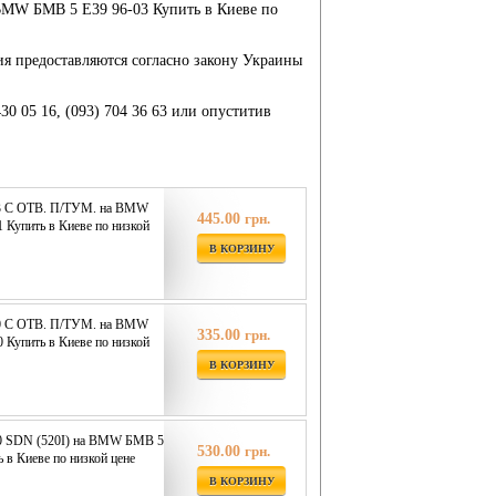
а BMW БМВ 5 E39 96-03 Купить в Киеве по
ия предоставляются согласно закону Украины
430 05 16, (093) 704 36 63 или опуститив
3 С ОТВ. П/ТУМ. на BMW
445.00
грн.
 Купить в Киеве по низкой
В КОРЗИНУ
0 С ОТВ. П/ТУМ. на BMW
335.00
грн.
 Купить в Киеве по низкой
В КОРЗИНУ
 SDN (520I) на BMW БМВ 5
530.00
грн.
 в Киеве по низкой цене
В КОРЗИНУ