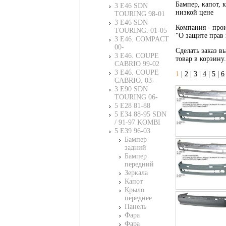
Бампер, капот, 
3 E46 SDN
низкой цене
TOURING 98-01
3 E46 SDN
Компания - прои
TOURING. 01-05
"О защите прав 
3 E46. COMPACT
00-
Сделать заказ вы
3 E46. COUPE
товар в корзину
CABRIO 99-02
3 E46. COUPE
1
|
2
|
3
|
4
|
5
|
6
CABRIO. 03-
3 E90 SDN
TOURING 06-
5 E28 81-88
5 E34 88-95 SDN
/ 91-97 KOMBI
5 E39 96-03
Бампер
задний
Бампер
передний
Зеркала
Капот
Крыло
переднее
Панель
Фара
Фара