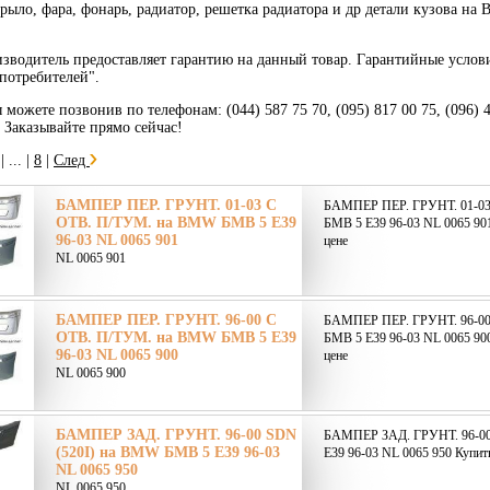
крыло, фара, фонарь, радиатор, решетка радиатора и др детали кузова н
зводитель предоставляет гарантию на данный товар. Гарантийные услов
потребителей".
 можете позвонив по телефонам: (044) 587 75 70, (095) 817 00 75, (096) 
. Заказывайте прямо сейчас!
|
... |
8
|
След
БАМПЕР ПЕР. ГРУНТ. 01-03 С
БАМПЕР ПЕР. ГРУНТ. 01-0
ОТВ. П/ТУМ. на BMW БМВ 5 E39
БМВ 5 E39 96-03 NL 0065 901
96-03 NL 0065 901
цене
NL 0065 901
БАМПЕР ПЕР. ГРУНТ. 96-00 С
БАМПЕР ПЕР. ГРУНТ. 96-0
ОТВ. П/ТУМ. на BMW БМВ 5 E39
БМВ 5 E39 96-03 NL 0065 900
96-03 NL 0065 900
цене
NL 0065 900
БАМПЕР ЗАД. ГРУНТ. 96-00 SDN
БАМПЕР ЗАД. ГРУНТ. 96-00
(520I) на BMW БМВ 5 E39 96-03
E39 96-03 NL 0065 950 Купить
NL 0065 950
NL 0065 950