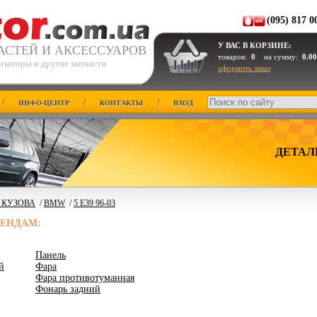
(095) 817 0
У ВАС В КОРЗИНЕ:
АСТЕЙ И АКСЕССУАРОВ
товаров:
0
на сумму:
0.00
изаторы и другие запчасти
оформить заказ
/
/
/
ИНФО-ЦЕНТР
КОНТАКТЫ
ВХОД
ДЕТАЛ
 КУЗОВА
/
BMW
/
5 E39 96-03
РЕНДАМ:
Панель
й
Фара
Фара противотуманная
Фонарь задний