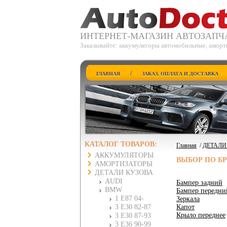
ИНТЕРНЕТ-МАГАЗИН АВТОЗАПЧ
Заказывайте: аккумуляторы автомобильные, аморт
/
ГЛАВНАЯ
ЗАКАЗ, ОПЛАТА И ДОСТАВКА
КАТАЛОГ ТОВАРОВ:
Главная
/
ДЕТАЛИ
АККУМУЛЯТОРЫ
ВЫБОР ПО Б
АМОРТИЗАТОРЫ
ДЕТАЛИ КУЗОВА
AUDI
Бампер задний
BMW
Бампер передни
1 E87 04-
Зеркала
3 E30 82-87
Капот
Крыло переднее
3 E30 87-93
3 E36 90-99