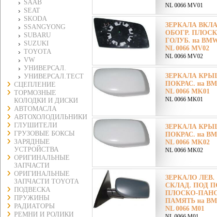
SAAB
NL 0066 MV01
SEAT
SKODA
ЗЕРКАЛА ВКЛ
SSANGYONG
ОБОГР. ПЛОСК
SUBARU
ГОЛУБ. на BMW
SUZUKI
NL 0066 MV02
TOYOTA
NL 0066 MV02
VW
УНИВЕРСАЛ.
ЗЕРКАЛА КРЫ
УНИВЕРСАЛ.ТЕСТ
ПОКРАС. на BM
СЦЕПЛЕНИЕ
NL 0066 MK01
ТОРМОЗНЫЕ
NL 0066 MK01
КОЛОДКИ И ДИСКИ
АВТОМАСЛА
АВТОХОЛОДИЛЬНИКИ
ГЛУШИТЕЛИ
ЗЕРКАЛА КРЫ
ГРУЗОВЫЕ БОКСЫ
ПОКРАС. на BM
ЗАРЯДНЫЕ
NL 0066 MK02
УСТРОЙСТВА
NL 0066 MK02
ОРИГИНАЛЬНЫЕ
ЗАПЧАСТИ
ОРИГИНАЛЬНЫЕ
ЗЕРКАЛО ЛЕВ. 
ЗАПЧАСТИ TOYOTA
СКЛАД. ПОД П
ПОДВЕСКА
ПЛОСКО-ПАНОР
ПРУЖИНЫ
ПАМЯТЬ на BMW
РАДИАТОРЫ
NL 0066 M01
РЕМНИ И РОЛИКИ
NL 0066 M01