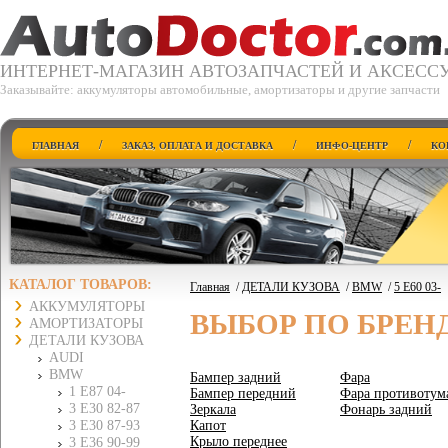
ИНТЕРНЕТ-МАГАЗИН АВТОЗАПЧАСТЕЙ И АКСЕСС
Заказывайте: аккумуляторы автомобильные, амортизаторы и другие запчасти
/
/
/
ГЛАВНАЯ
ЗАКАЗ, ОПЛАТА И ДОСТАВКА
ИНФО-ЦЕНТР
КО
КАТАЛОГ ТОВАРОВ:
Главная
/
ДЕТАЛИ КУЗОВА
/
BMW
/
5 E60 03-
АККУМУЛЯТОРЫ
ВЫБОР ПО БРЕН
АМОРТИЗАТОРЫ
ДЕТАЛИ КУЗОВА
AUDI
BMW
Бампер задний
Фара
1 E87 04-
Бампер передний
Фара противотум
3 E30 82-87
Зеркала
Фонарь задний
3 E30 87-93
Капот
Крыло переднее
3 E36 90-99