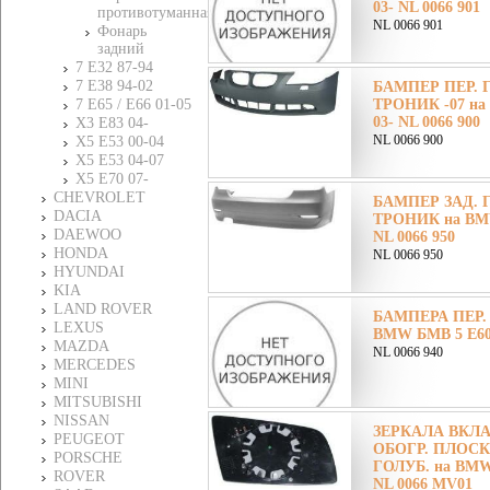
03- NL 0066 901
противотуманная
NL 0066 901
Фонарь
задний
7 E32 87-94
7 E38 94-02
БАМПЕР ПЕР. Г
7 E65 / E66 01-05
ТРОНИК -07 на
03- NL 0066 900
X3 E83 04-
NL 0066 900
X5 E53 00-04
X5 E53 04-07
X5 E70 07-
CHEVROLET
БАМПЕР ЗАД. Г
DACIA
ТРОНИК на BMW
DAEWOO
NL 0066 950
HONDA
NL 0066 950
HYUNDAI
KIA
LAND ROVER
БАМПЕРА ПЕР.
LEXUS
BMW БМВ 5 E60 
MAZDA
NL 0066 940
MERCEDES
MINI
MITSUBISHI
NISSAN
ЗЕРКАЛА ВКЛ
PEUGEOT
ОБОГР. ПЛОСК
PORSCHE
ГОЛУБ. на BMW
ROVER
NL 0066 MV01