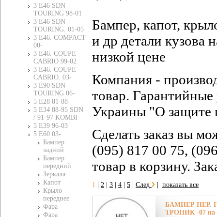
3 E46 SDN
TOURING 98-01
Бампер, капот, крыл
3 E46 SDN
TOURING. 01-05
и др детали кузова
3 E46. COMPACT
00-
низкой цене
3 E46. COUPE
CABRIO 99-02
3 E46. COUPE
Компания - произво
CABRIO. 03-
3 E90 SDN
товар. Гарантийные 
TOURING 06-
5 E28 81-88
Украины "О защите 
5 E34 88-95 SDN
/ 91-97 KOMBI
5 E39 96-03
Сделать заказ вы мо
5 E60 03-
Бампер
(095) 817 00 75, (09
задний
Бампер
товар в корзину. За
передний
Зеркала
Капот
1
|
2
|
3
|
4
|
5
|
След
|
показать все
Крыло
переднее
БАМПЕР ПЕР. Г
Фара
ТРОНИК -07 на
Фара