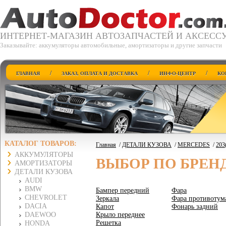
ИНТЕРНЕТ-МАГАЗИН АВТОЗАПЧАСТЕЙ И АКСЕСС
Заказывайте: аккумуляторы автомобильные, амортизаторы и другие запчасти
/
/
/
ГЛАВНАЯ
ЗАКАЗ, ОПЛАТА И ДОСТАВКА
ИНФО-ЦЕНТР
КО
КАТАЛОГ ТОВАРОВ:
Главная
/
ДЕТАЛИ КУЗОВА
/
MERCEDES
/
203
АККУМУЛЯТОРЫ
ВЫБОР ПО БРЕН
АМОРТИЗАТОРЫ
ДЕТАЛИ КУЗОВА
AUDI
BMW
Бампер передний
Фара
CHEVROLET
Зеркала
Фара противотум
DACIA
Капот
Фонарь задний
DAEWOO
Крыло переднее
Решетка
HONDA