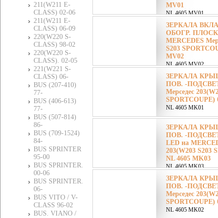
211(W211 E-
MV01
CLASS) 02-06
NL 4605 MV01
211(W211 E-
ЗЕРКАЛА ВКЛ
CLASS) 06-09
ОБОГР. ПЛОСК
220(W220 S-
MERCEDES Мерс
CLASS) 98-02
S203 SPORTCOUP
220(W220 S-
MV02
CLASS). 02-05
NL 4605 MV02
221(W221 S-
ЗЕРКАЛА КРЫШ
CLASS) 06-
ПОВ. -ПОДСВЕ
BUS (207-410)
Мерседес 203(W2
77-
SPORTCOUPE) 0
BUS (406-613)
NL 4605 MK01
77-
BUS (507-814)
86-
ЗЕРКАЛА КРЫШ
BUS (709-1524)
ПОВ. -ПОДСВЕ
84-
LED на MERCED
BUS SPRINTER
203(W203 S203
95-00
NL 4605 MK03
BUS SPRINTER.
NL 4605 MK03
00-06
ЗЕРКАЛА КРЫШ
BUS SPRINTER.
ПОВ. -ПОДСВЕ
06-
Мерседес 203(W2
BUS VITO / V-
SPORTCOUPE) 0
CLASS 96-02
NL 4605 MK02
BUS. VIANO /