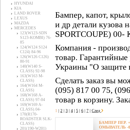
HYUNDAI
KIA
Бампер, капот, крыл
LAND ROVER
LEXUS
и др детали кузов
MAZDA
MERCEDES
SPORTCOUPE) 00- Ку
123(W123-SDN
S123-KOMBI) 76-
85
Компания - произво
124(W124 S124
C124) 84-96
товар. Гарантийные 
126(W126 C126)
80-91
Украины "О защите 
140(W140 S-
CLASS) 92-98
163(W163 M-
Сделать заказ вы мо
CLASS)
164(W164 M-
(095) 817 00 75, (09
CLASS)
168(W168 A-
товар в корзину. За
CLASS) 97-04
169(W169 A-
CLASS).04-
1
|
2
|
3
|
4
|
5
|
6
|
7
|
След
170(R170-
ROADSTER SLK-
БАМПЕР ПЕР. 
CLASS)
ОМЫВАТЕЛЬ -0
201(190-W201)