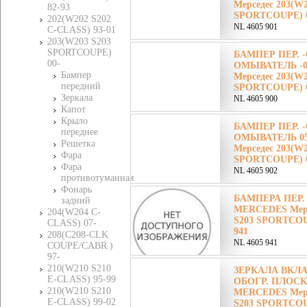
Мерседес 203(W2
82-93
SPORTCOUPE) 00
202(W202 S202
NL 4605 901
C-CLASS) 93-01
203(W203 S203
SPORTCOUPE)
БАМПЕР ПЕР. 
00-
ОМЫВАТЕЛЬ -0
Бампер
Мерседес 203(W2
передний
SPORTCOUPE) 00
Зеркала
NL 4605 900
Капот
Крыло
БАМПЕР ПЕР. 
переднее
ОМЫВАТЕЛЬ 05
Решетка
Мерседес 203(W2
Фара
SPORTCOUPE) 00
Фара
NL 4605 902
противотуманная
Фонарь
БАМПЕРА ПЕР.
задний
MERCEDES Мерс
204(W204 C-
S203 SPORTCOUP
CLASS) 07-
941
208(C208-CLK
NL 4605 941
COUPE/CABR.)
97-
210(W210 S210
ЗЕРКАЛА ВКЛ
E-CLASS) 95-99
ОБОГР. ПЛОСК
210(W210 S210
MERCEDES Мерс
E-CLASS) 99-02
S203 SPORTCOUP