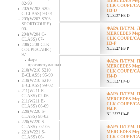
MERCEDES Мерсе
82-93
CLK COUPE/CABR
202(W202 S202
H3-D
C-CLASS) 93-01
NL 3527 H3-D
203(W203 S203
SPORTCOUPE)
ФАРА П/ТУМ. Л
00-
MERCEDES Мерсе
204(W204 C-
CLK COUPE/CABR
CLASS) 07-
H3-P
208(C208-CLK
NL 3527 H3-P
COUPE/CABR.)
97-
Фара
ФАРА П/ТУМ. П
противотуманная
MERCEDES Мерсе
210(W210 S210
CLK COUPE/CABR
E-CLASS) 95-99
H4-D
210(W210 S210
NL 3527 H4-D
E-CLASS) 99-02
211(W211 E-
ФАРА П/ТУМ. П
CLASS) 02-06
MERCEDES Мерсе
211(W211 E-
CLK COUPE/CABR
CLASS) 06-09
H4-E
220(W220 S-
NL 3527 H4-E
CLASS) 98-02
220(W220 S-
CLASS). 02-05
ФАРА П/ТУМ. П
MERCEDES Мерсе
221(W221 S-
CLK COUPE/CABR
CLASS) 06-