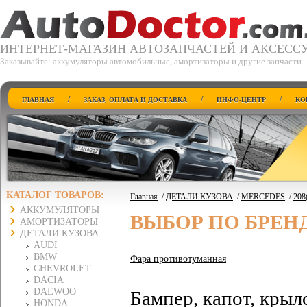
ИНТЕРНЕТ-МАГАЗИН АВТОЗАПЧАСТЕЙ И АКСЕСС
Заказывайте: аккумуляторы автомобильные, амортизаторы и другие запчасти
/
/
/
ГЛАВНАЯ
ЗАКАЗ, ОПЛАТА И ДОСТАВКА
ИНФО-ЦЕНТР
КО
КАТАЛОГ ТОВАРОВ:
Главная
/
ДЕТАЛИ КУЗОВА
/
MERCEDES
/
208
АККУМУЛЯТОРЫ
ВЫБОР ПО БРЕН
АМОРТИЗАТОРЫ
ДЕТАЛИ КУЗОВА
AUDI
BMW
Фара противотуманная
CHEVROLET
DACIA
DAEWOO
Бампер, капот, крыл
HONDA