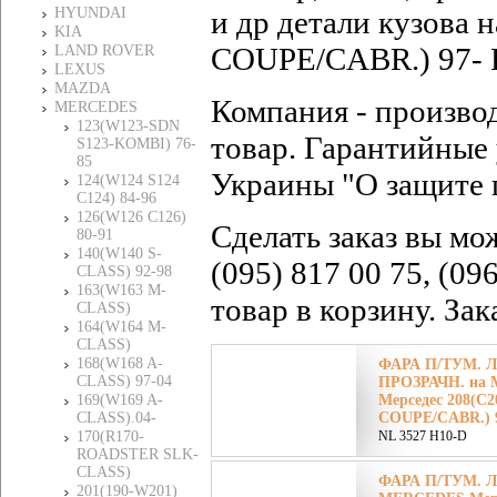
HYUNDAI
и др детали кузов
KIA
COUPE/CABR.) 97- К
LAND ROVER
LEXUS
MAZDA
Компания - произво
MERCEDES
123(W123-SDN
товар. Гарантийные 
S123-KOMBI) 76-
85
Украины "О защите 
124(W124 S124
C124) 84-96
126(W126 C126)
Сделать заказ вы мо
80-91
140(W140 S-
(095) 817 00 75, (09
CLASS) 92-98
163(W163 M-
товар в корзину. За
CLASS)
164(W164 M-
CLASS)
168(W168 A-
ФАРА П/ТУМ. Л
CLASS) 97-04
ПРОЗРАЧН. на
169(W169 A-
Мерседес 208(C
CLASS).04-
COUPE/CABR.) 9
170(R170-
NL 3527 H10-D
ROADSTER SLK-
CLASS)
ФАРА П/ТУМ. Л
201(190-W201)