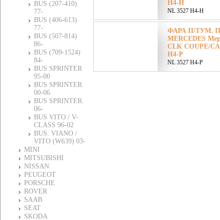
H4-H
BUS (207-410)
NL 3527 H4-H
77-
BUS (406-613)
77-
ФАРА П/ТУМ. П
BUS (507-814)
MERCEDES Мерсе
86-
CLK COUPE/CABR
BUS (709-1524)
H4-P
84-
NL 3527 H4-P
BUS SPRINTER
95-00
BUS SPRINTER.
00-06
BUS SPRINTER.
06-
BUS VITO / V-
CLASS 96-02
BUS. VIANO /
VITO (W639) 03-
MINI
MITSUBISHI
NISSAN
PEUGEOT
PORSCHE
ROVER
SAAB
SEAT
SKODA