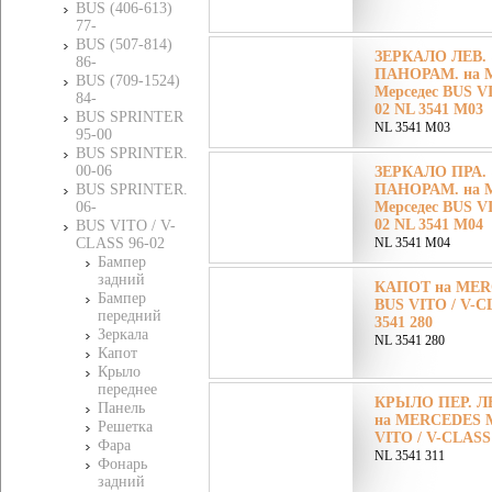
BUS (406-613)
77-
BUS (507-814)
ЗЕРКАЛО ЛЕВ. 
86-
ПАНОРАМ. на 
BUS (709-1524)
Мерседес BUS V
84-
02 NL 3541 M03
BUS SPRINTER
NL 3541 M03
95-00
BUS SPRINTER.
00-06
ЗЕРКАЛО ПРА. 
BUS SPRINTER.
ПАНОРАМ. на 
06-
Мерседес BUS V
02 NL 3541 M04
BUS VITO / V-
CLASS 96-02
NL 3541 M04
Бампер
задний
КАПОТ на MERC
Бампер
BUS VITO / V-C
передний
3541 280
Зеркала
NL 3541 280
Капот
Крыло
переднее
КРЫЛО ПЕР. ЛЕ
Панель
на MERCEDES М
Решетка
VITO / V-CLASS 
Фара
NL 3541 311
Фонарь
задний