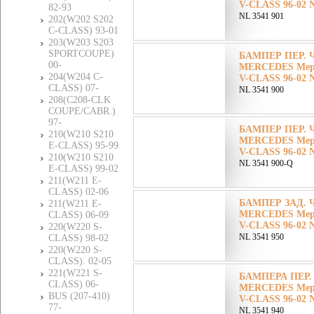
V-CLASS 96-02 N
82-93
NL 3541 901
202(W202 S202
C-CLASS) 93-01
203(W203 S203
SPORTCOUPE)
БАМПЕР ПЕР. Ч
00-
MERCEDES Мерс
204(W204 C-
V-CLASS 96-02 N
CLASS) 07-
NL 3541 900
208(C208-CLK
COUPE/CABR.)
97-
БАМПЕР ПЕР. Ч
210(W210 S210
MERCEDES Мерс
E-CLASS) 95-99
V-CLASS 96-02 N
210(W210 S210
NL 3541 900-Q
E-CLASS) 99-02
211(W211 E-
CLASS) 02-06
БАМПЕР ЗАД. Ч
211(W211 E-
MERCEDES Мерс
CLASS) 06-09
V-CLASS 96-02 N
220(W220 S-
NL 3541 950
CLASS) 98-02
220(W220 S-
CLASS). 02-05
221(W221 S-
БАМПЕРА ПЕР.
CLASS) 06-
MERCEDES Мерс
BUS (207-410)
V-CLASS 96-02 N
77-
NL 3541 940