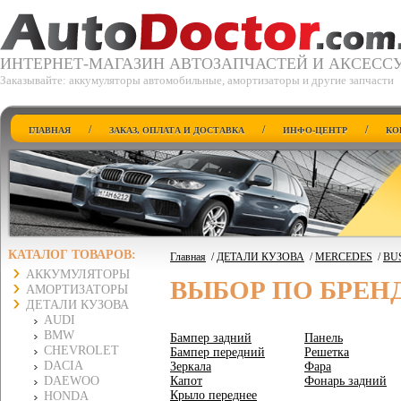
ИНТЕРНЕТ-МАГАЗИН АВТОЗАПЧАСТЕЙ И АКСЕСС
Заказывайте: аккумуляторы автомобильные, амортизаторы и другие запчасти
/
/
/
ГЛАВНАЯ
ЗАКАЗ, ОПЛАТА И ДОСТАВКА
ИНФО-ЦЕНТР
КО
КАТАЛОГ ТОВАРОВ:
Главная
/
ДЕТАЛИ КУЗОВА
/
MERCEDES
/
BUS
АККУМУЛЯТОРЫ
ВЫБОР ПО БРЕН
АМОРТИЗАТОРЫ
ДЕТАЛИ КУЗОВА
AUDI
BMW
Бампер задний
Панель
CHEVROLET
Бампер передний
Решетка
DACIA
Зеркала
Фара
DAEWOO
Капот
Фонарь задний
Крыло переднее
HONDA