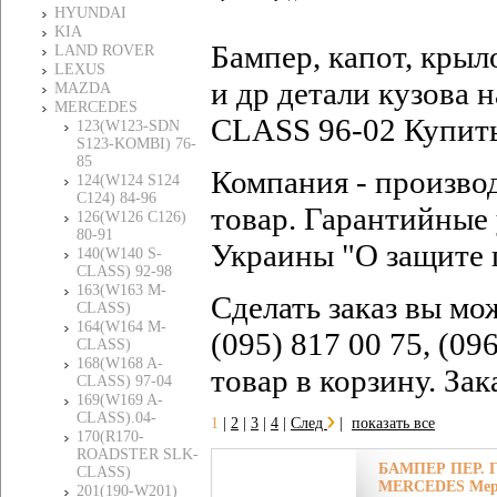
HYUNDAI
KIA
Бампер, капот, крыл
LAND ROVER
LEXUS
и др детали кузова
MAZDA
MERCEDES
CLASS 96-02 Купить
123(W123-SDN
S123-KOMBI) 76-
85
Компания - произво
124(W124 S124
C124) 84-96
товар. Гарантийные 
126(W126 C126)
80-91
Украины "О защите 
140(W140 S-
CLASS) 92-98
163(W163 M-
Сделать заказ вы мо
CLASS)
164(W164 M-
(095) 817 00 75, (09
CLASS)
168(W168 A-
товар в корзину. За
CLASS) 97-04
169(W169 A-
CLASS).04-
1
|
2
|
3
|
4
|
След
|
показать все
170(R170-
ROADSTER SLK-
БАМПЕР ПЕР. Г
CLASS)
MERCEDES Мерс
201(190-W201)