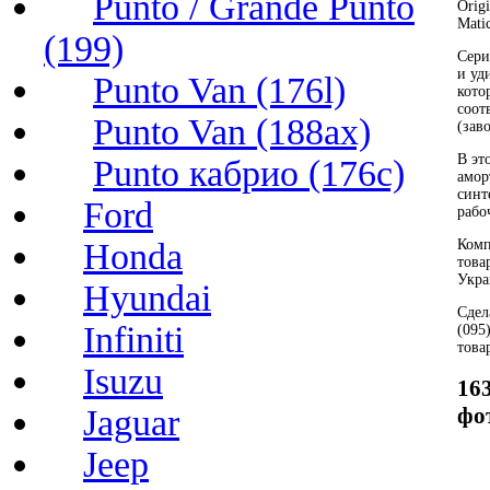
Punto / Grande Punto
Orig
Mati
(199)
Сери
и уд
Punto Van (176l)
кото
соот
Punto Van (188ax)
(зав
В эт
Punto кабрио (176c)
амор
синт
Ford
рабо
Honda
Комп
това
Укра
Hyundai
Сдел
Infiniti
(095
това
Isuzu
163
Jaguar
фо
Jeep