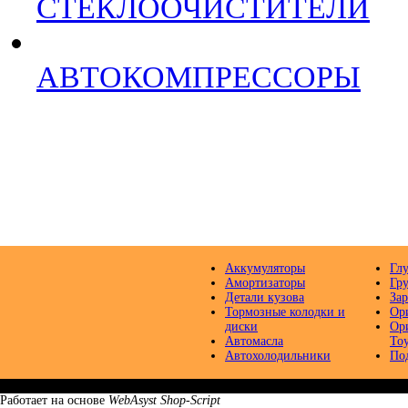
СТЕКЛООЧИСТИТЕЛИ
АВТОКОМПРЕССОРЫ
Аккумуляторы
Гл
Амортизаторы
Гр
Детали кузова
Зар
Тормозные колодки и
Ор
диски
Ор
Автомасла
Toy
Автохолодильники
По
Интернет-магазин автозапчастей «Автодоктор»
У
Работает на основе
WebAsyst Shop-Script