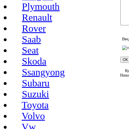
Plymouth
Renault
Rover
Saab
Вве
Seat
Skoda
Ssangyong
Ку
Нико
Subaru
Suzuki
Toyota
Volvo
Vw