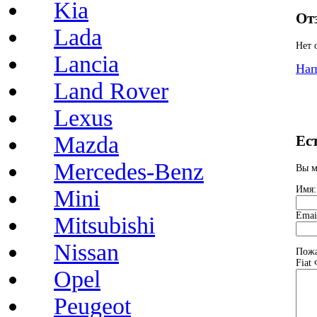
Kia
От
Lada
Нет 
Lancia
Нап
Land Rover
Lexus
Mazda
Ес
Mercedes-Benz
Вы м
Имя:
Mini
Emai
Mitsubishi
Nissan
Пожа
Fiat
Opel
Peugeot