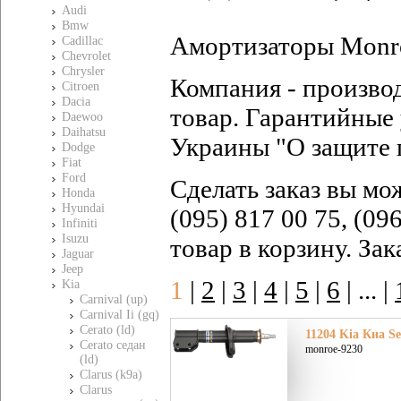
Audi
Bmw
Амортизаторы Monro
Cadillac
Chevrolet
Chrysler
Компания - произво
Citroen
Dacia
товар. Гарантийные 
Daewoo
Daihatsu
Украины "О защите 
Dodge
Fiat
Ford
Сделать заказ вы мо
Honda
Hyundai
(095) 817 00 75, (09
Infiniti
Isuzu
товар в корзину. За
Jaguar
Jeep
1
|
2
|
3
|
4
|
5
|
6
|
... |
Kia
Carnival (up)
Carnival Ii (gq)
Cerato (ld)
11204 Kia Киа Se
Cerato седан
monroe-9230
(ld)
Clarus (k9a)
Clarus