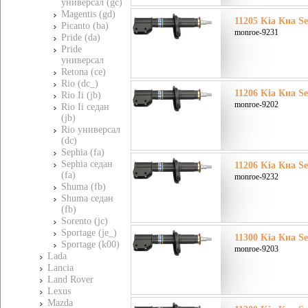
универсал (gc)
Magentis (gd)
11205 Kia Киа Se
Picanto (ba)
monroe-9231
Pride (da)
Pride
универсал
Retona (ce)
Rio (dc_)
11206 Kia Киа Se
Rio Ii (jb)
monroe-9202
Rio Ii седан
(jb)
Rio универсал
(dc)
Sephia (fa)
Sephia седан
11206 Kia Киа Se
(fa)
monroe-9232
Shuma (fb)
Shuma седан
(fb)
Sorento (jc)
Sportage (je_)
11300 Kia Киа Se
Sportage (k00)
monroe-9203
Lada
Lancia
Land Rover
Lexus
Mazda