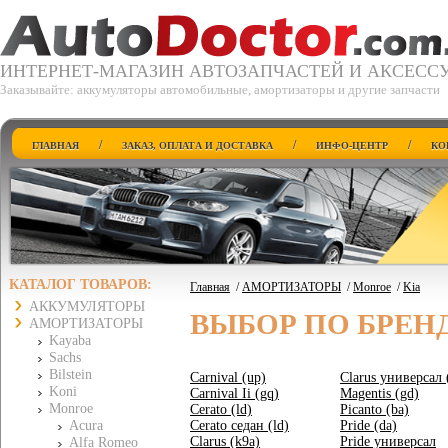
ИНТЕРНЕТ-МАГАЗИН АВТОЗАПЧАСТЕЙ И АКСЕСС
Заказывайте: аккумуляторы автомобильные, амортизаторы и другие запчасти
/
/
/
ГЛАВНАЯ
ЗАКАЗ, ОПЛАТА И ДОСТАВКА
ИНФО-ЦЕНТР
КО
КАТАЛОГ ТОВАРОВ:
Главная
/
АМОРТИЗАТОРЫ
/
Monroe
/
Kia
АККУМУЛЯТОРЫ
ВЫБОР ПО БРЕН
АМОРТИЗАТОРЫ
Kayaba
Sachs
Bilstein
Carnival (up)
Clarus универсал 
Koni
Carnival Ii (gq)
Magentis (gd)
Monroe
Cerato (ld)
Picanto (ba)
Acura
Cerato седан (ld)
Pride (da)
Clarus (k9a)
Pride универсал
Alfa Romeo