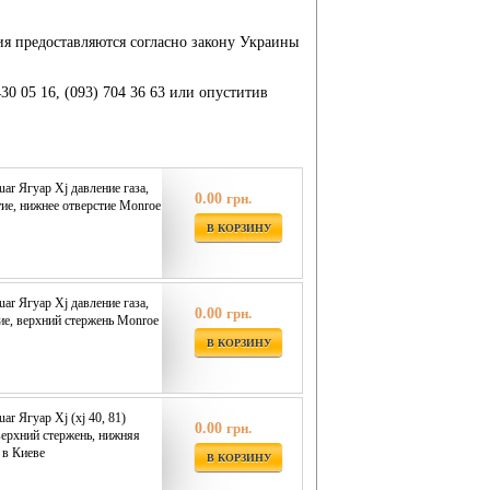
ия предоставляются согласно закону Украины
430 05 16, (093) 704 36 63 или опуститив
ar Ягуар Xj давление газа,
0.00
грн.
тие, нижнее отверстие Monroe
В КОРЗИНУ
ar Ягуар Xj давление газа,
0.00
грн.
ие, верхний стержень Monroe
В КОРЗИНУ
ar Ягуар Xj (xj 40, 81)
0.00
грн.
верхний стержень, нижняя
 в Киеве
В КОРЗИНУ