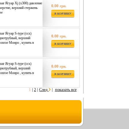
uar Ягуар Xj (x300) давление
0.00
грн.
верстие, верхний стержень
ве
В КОРЗИНУ
ar Ягуар S-type (ccx)
0.00
грн.
однотрубный, верхний
onroe Монро , купить в
В КОРЗИНУ
ar Ягуар S-type (ccx)
0.00
грн.
однотрубный, верхний
onroe Монро , купить в
В КОРЗИНУ
1
|
2
|
След
|
показать все