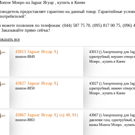
nroe Монро на Jaguar Ягуар , купить в Киеве
зводитель предоставляет гарантию на данный товар. Гарантийные услов
потребителей".
 можете позвонив по телефонам: (044) 587 75 70, (095) 817 00 75, (096) 
. Заказывайте прямо сейчас!
оказать все
43013 Jaguar Ягуар Xj
43013 () Амортизатор для Jagu
monroe-8849
однотрубный, верхнее отверс
Монро , купить в Киеве
43027 Jaguar Ягуар Xj
43027 () Амортизатор для Jagu
monroe-8850
однотрубный, нижнее отверст
Монро , купить в Киеве
43067 Jaguar Ягуар Xj (xj 40, 81)
43067 () Амортизатор для Jagu
monroe-8863
давление газа, однотрубный, 
вилка Monroe Монро , купить