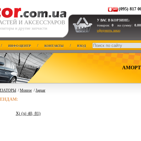
(095) 817 0
У ВАС В КОРЗИНЕ:
АСТЕЙ И АКСЕССУАРОВ
товаров:
0
на сумму:
0.00
изаторы и другие запчасти
оформить заказ
/
/
/
ИНФО-ЦЕНТР
КОНТАКТЫ
ВХОД
АМОРТ
ИЗАТОРЫ
/
Monroe
/
Jaguar
РЕНДАМ:
Xj (xj 40, 81)