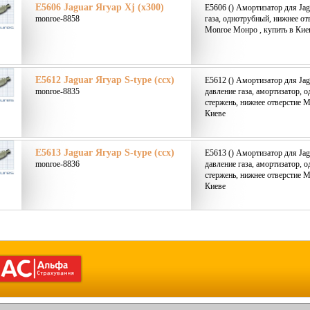
E5606 Jaguar Ягуар Xj (x300)
E5606 () Амортизатор для Jag
monroe-8858
газа, однотрубный, нижнее от
Monroe Монро , купить в Кие
E5612 Jaguar Ягуар S-type (ccx)
E5612 () Амортизатор для Jagu
monroe-8835
давление газа, амортизатор, 
стержень, нижнее отверстие M
Киеве
E5613 Jaguar Ягуар S-type (ccx)
E5613 () Амортизатор для Jagu
monroe-8836
давление газа, амортизатор, 
стержень, нижнее отверстие M
Киеве