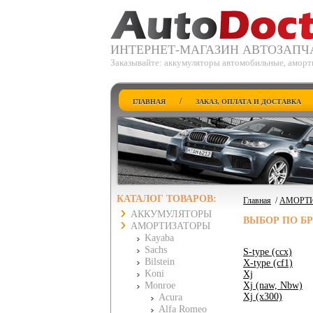
ИНТЕРНЕТ-МАГАЗИН АВТОЗАПЧ
Заказывайте: аккумуляторы автомобильные, аморт
/
ГЛАВНАЯ
ЗАКАЗ, ОПЛАТА И ДОСТАВКА
КАТАЛОГ ТОВАРОВ:
Главная
/
АМОРТ
АККУМУЛЯТОРЫ
ВЫБОР ПО Б
АМОРТИЗАТОРЫ
Kayaba
Sachs
S-type (ccx)
Bilstein
X-type (cf1)
Koni
Xj
Monroe
Xj (naw, Nbw)
Xj (x300)
Acura
Alfa Romeo