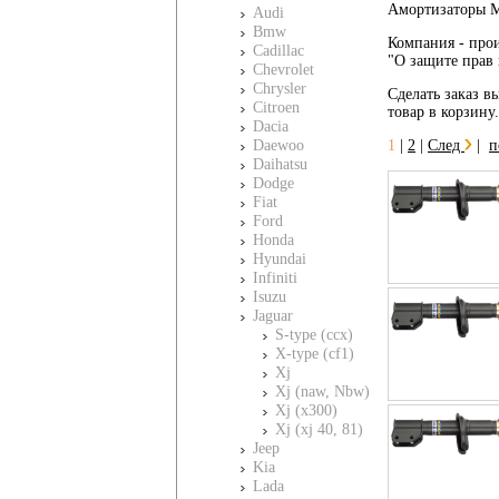
Амортизаторы Mo
Audi
Bmw
Компания - прои
Cadillac
"О защите прав 
Chevrolet
Chrysler
Сделать заказ вы
Citroen
товар в корзину
Dacia
Daewoo
1
|
2
|
След
|
п
Daihatsu
Dodge
Fiat
Ford
Honda
Hyundai
Infiniti
Isuzu
Jaguar
S-type (ccx)
X-type (cf1)
Xj
Xj (naw, Nbw)
Xj (x300)
Xj (xj 40, 81)
Jeep
Kia
Lada