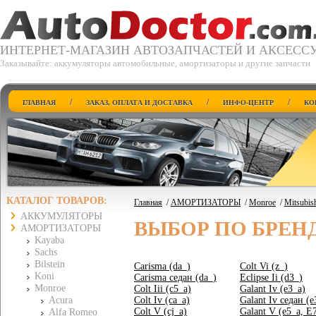
ИНТЕРНЕТ-МАГАЗИН АВТОЗАПЧАСТЕЙ И АКСЕСС
Заказывайте: аккумуляторы автомобильные, амортизаторы и другие запчасти
/
/
/
ГЛАВНАЯ
ЗАКАЗ, ОПЛАТА И ДОСТАВКА
ИНФО-ЦЕНТР
КО
КАТАЛОГ ТОВАРОВ:
Главная
/
АМОРТИЗАТОРЫ
/
Monroe
/
Mitsubis
АККУМУЛЯТОРЫ
ВЫБОР ПО БРЕН
АМОРТИЗАТОРЫ
Kayaba
Sachs
Bilstein
Carisma (da_)
Colt Vi (z_)
Koni
Carisma седан (da_)
Eclipse Ii (d3_)
Monroe
Colt Iii (c5_a)
Galant Iv (e3_a)
Acura
Colt Iv (ca_a)
Galant Iv седан (e
Colt V (cj_a)
Galant V (e5_a, E
Alfa Romeo