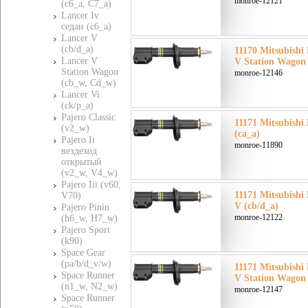
monroe-12121
(c6_a, C7_a)
Lancer Iv
седан (c6_a)
Lancer V
(cb/d_a)
11170 Mitsubish
Lancer V
V Station Wagon
Station Wagon
monroe-12146
(cb_w, Cd_w)
Lancer Vi
(ck/p_a)
Pajero Classic
11171 Mitsubishi
(v2_w)
(ca_a)
Pajero Ii
monroe-11890
вездеход
открытый
(v2_w, V4_w)
Pajero Iii (v60,
11171 Mitsubish
V70)
V (cb/d_a)
Pajero Pinin
monroe-12122
(h6_w, H7_w)
Pajero Sport
(k90)
Space Gear
(pa/b/d_v/w)
11171 Mitsubish
Space Runner
V Station Wagon
(n1_w, N2_w)
monroe-12147
Space Runner