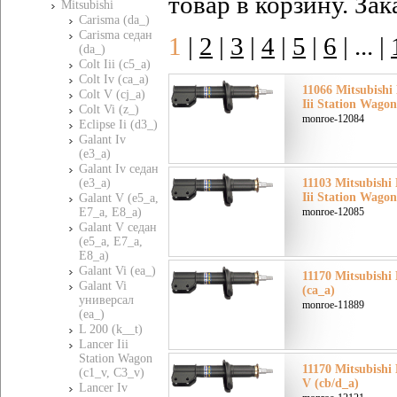
товар в корзину. За
Mitsubishi
Carisma (da_)
Carisma седан
1
|
2
|
3
|
4
|
5
|
6
|
... |
(da_)
Colt Iii (c5_a)
Colt Iv (ca_a)
11066 Mitsubish
Colt V (cj_a)
Iii Station Wagon
Colt Vi (z_)
monroe-12084
Eclipse Ii (d3_)
Galant Iv
(e3_a)
Galant Iv седан
(e3_a)
11103 Mitsubish
Iii Station Wagon
Galant V (e5_a,
E7_a, E8_a)
monroe-12085
Galant V седан
(e5_a, E7_a,
E8_a)
Galant Vi (ea_)
11170 Mitsubishi
Galant Vi
(ca_a)
универсал
monroe-11889
(ea_)
L 200 (k__t)
Lancer Iii
Station Wagon
11170 Mitsubish
(c1_v, C3_v)
V (cb/d_a)
Lancer Iv