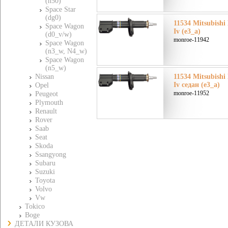
(n50)
Space Star
(dg0)
11534 Mitsubish
Space Wagon
Iv (e3_a)
(d0_v/w)
monroe-11942
Space Wagon
(n3_w, N4_w)
Space Wagon
(n5_w)
Nissan
11534 Mitsubish
Iv седан (e3_a)
Opel
monroe-11952
Peugeot
Plymouth
Renault
Rover
Saab
Seat
Skoda
Ssangyong
Subaru
Suzuki
Toyota
Volvo
Vw
Tokico
Boge
ДЕТАЛИ КУЗОВА