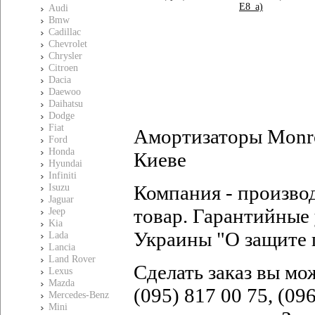
E8_a)
Audi
Bmw
Cadillac
Chevrolet
Chrysler
Citroen
Dacia
Daewoo
Daihatsu
Dodge
Fiat
Амортизаторы Monro
Ford
Honda
Киеве
Hyundai
Infiniti
Компания - произво
Isuzu
Jaguar
товар. Гарантийные 
Jeep
Kia
Украины "О защите 
Lada
Lancia
Land Rover
Сделать заказ вы мо
Lexus
Mazda
(095) 817 00 75, (09
Mercedes-Benz
Mini