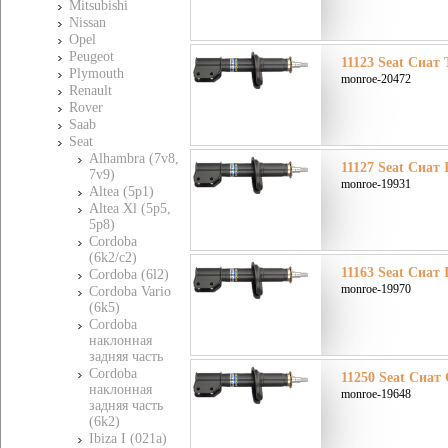
Mitsubishi
Nissan
Opel
Peugeot
11123 Seat Сиат T
Plymouth
monroe-20472
Renault
Rover
Saab
Seat
Alhambra (7v8,
11127 Seat Сиат I
7v9)
monroe-19931
Altea (5p1)
Altea Xl (5p5,
5p8)
Cordoba
(6k2/c2)
11163 Seat Сиат I
Cordoba (6l2)
monroe-19970
Cordoba Vario
(6k5)
Cordoba
наклонная
задняя часть
Cordoba
11250 Seat Сиат 
наклонная
monroe-19648
задняя часть
(6k2)
Ibiza I (021a)