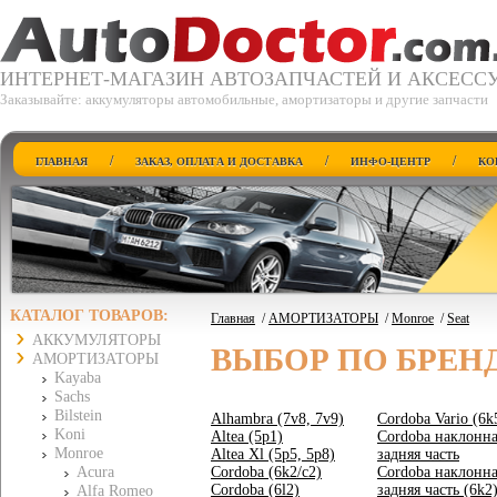
ИНТЕРНЕТ-МАГАЗИН АВТОЗАПЧАСТЕЙ И АКСЕСС
Заказывайте: аккумуляторы автомобильные, амортизаторы и другие запчасти
/
/
/
ГЛАВНАЯ
ЗАКАЗ, ОПЛАТА И ДОСТАВКА
ИНФО-ЦЕНТР
КО
КАТАЛОГ ТОВАРОВ:
Главная
/
АМОРТИЗАТОРЫ
/
Monroe
/
Seat
АККУМУЛЯТОРЫ
ВЫБОР ПО БРЕН
АМОРТИЗАТОРЫ
Kayaba
Sachs
Bilstein
Alhambra (7v8, 7v9)
Cordoba Vario (6k
Koni
Altea (5p1)
Cordoba наклонн
Monroe
Altea Xl (5p5, 5p8)
задняя часть
Acura
Cordoba (6k2/c2)
Cordoba наклонн
Cordoba (6l2)
задняя часть (6k2
Alfa Romeo