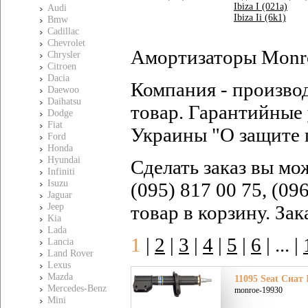
Ibiza I (021a)
Audi
Ibiza Ii (6k1)
Bmw
Cadillac
Chevrolet
Амортизаторы Monro
Chrysler
Citroen
Dacia
Компания - произво
Daewoo
Daihatsu
товар. Гарантийные 
Dodge
Fiat
Украины "О защите 
Ford
Honda
Hyundai
Сделать заказ вы мо
Infiniti
Isuzu
(095) 817 00 75, (09
Jaguar
Jeep
товар в корзину. За
Kia
Lada
1
|
2
|
3
|
4
|
5
|
6
|
... |
Lancia
Land Rover
Lexus
Mazda
11095 Seat Сиат I
Mercedes-Benz
monroe-19930
Mini