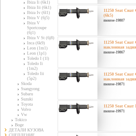
Ibiza Ii (6k1)
Ibiza Iii (6k1)
11250 Seat Сиат
Ibiza Iv (6l1)
(6k5)
Ibiza V (6j5)
monroe-19807
Ibiza V
Sportcoupe
(6j1)
Ibiza V St (6j8)
11250 Seat Сиат
Inca (6k9)
наклонная задня
Leon (1m1)
monroe-19867
Leon (1p1)
Toledo I (1l)
Toledo Ii
(1m2)
Toledo Iii
11250 Seat Сиат
(5p2)
наклонная задня
Skoda
monroe-19871
Ssangyong
Subaru
Suzuki
Toyota
11250 Seat Сиат I
Volvo
monroe-19971
Vw
Tokico
Boge
ДЕТАЛИ КУЗОВА
СЦЕПЛЕНИЕ