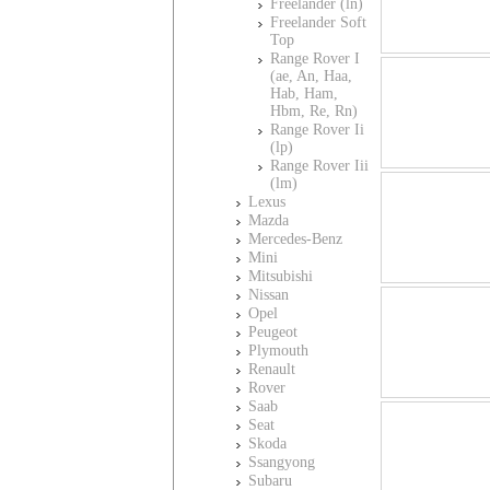
Freelander (ln)
Freelander Soft
Top
Range Rover I
(ae, An, Haa,
Hab, Ham,
Hbm, Re, Rn)
Range Rover Ii
(lp)
Range Rover Iii
(lm)
Lexus
Mazda
Mercedes-Benz
Mini
Mitsubishi
Nissan
Opel
Peugeot
Plymouth
Renault
Rover
Saab
Seat
Skoda
Ssangyong
Subaru