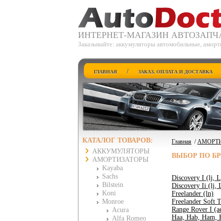
ИНТЕРНЕТ-МАГАЗИН АВТОЗАПЧ
Заказывайте: аккумуляторы автомобильные, аморт
/
ГЛАВНАЯ
ЗАКАЗ, ОПЛАТА И ДОСТАВКА
КАТАЛОГ ТОВАРОВ:
Главная
/
АМОРТ
АККУМУЛЯТОРЫ
ВЫБОР ПО Б
АМОРТИЗАТОРЫ
Kayaba
Sachs
Discovery I (lj, 
Bilstein
Discovery Ii (lj, 
Koni
Freelander (ln)
Monroe
Freelander Soft 
Range Rover I (a
Acura
Haa, Hab, Ham,
Alfa Romeo