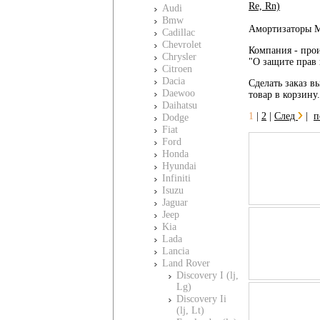
Re, Rn)
Audi
Bmw
Амортизаторы M
Cadillac
Chevrolet
Компания - прои
Chrysler
"О защите прав 
Citroen
Dacia
Сделать заказ вы
Daewoo
товар в корзину
Daihatsu
1
|
2
|
След
|
п
Dodge
Fiat
Ford
Honda
Hyundai
Infiniti
Isuzu
Jaguar
Jeep
Kia
Lada
Lancia
Land Rover
Discovery I (lj,
Lg)
Discovery Ii
(lj, Lt)