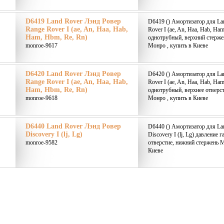
D6419 Land Rover Лэнд Ровер
D6419 () Амортизатор для La
Range Rover I (ae, An, Haa, Hab,
Rover I (ae, An, Haa, Hab, Ha
Ham, Hbm, Re, Rn)
однотрубный, верхний стерже
monroe-9617
Монро , купить в Киеве
D6420 Land Rover Лэнд Ровер
D6420 () Амортизатор для La
Range Rover I (ae, An, Haa, Hab,
Rover I (ae, An, Haa, Hab, Ha
Ham, Hbm, Re, Rn)
однотрубный, верхнее отверс
monroe-9618
Монро , купить в Киеве
D6440 Land Rover Лэнд Ровер
D6440 () Амортизатор для La
Discovery I (lj, Lg)
Discovery I (lj, Lg) давление 
monroe-9582
отверстие, нижний стержень 
Киеве