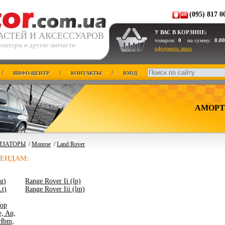
(095) 817 0
У ВАС В КОРЗИНЕ:
АСТЕЙ И АКСЕССУАРОВ
товаров:
0
на сумму:
0.00
изаторы и другие запчасти
оформить заказ
/
/
/
ИНФО-ЦЕНТР
КОНТАКТЫ
ВХОД
АМОРТ
ИЗАТОРЫ
/
Monroe
/
Land Rover
РЕНДАМ:
Lg)
Range Rover Ii (lp)
Lt)
Range Rover Iii (lm)
Top
e, An,
 Hbm,