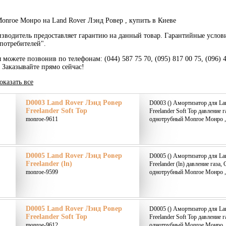
onroe Монро на Land Rover Лэнд Ровер , купить в Киеве
зводитель предоставляет гарантию на данный товар. Гарантийные услов
потребителей".
 можете позвонив по телефонам: (044) 587 75 70, (095) 817 00 75, (096) 
. Заказывайте прямо сейчас!
оказать все
D0003 Land Rover Лэнд Ровер
D0003 () Амортизатор для La
Freelander Soft Top
Freelander Soft Top давление 
monroe-9611
однотрубный Monroe Монро ,
D0005 Land Rover Лэнд Ровер
D0005 () Амортизатор для La
Freelander (ln)
Freelander (ln) давление газа,
monroe-9599
однотрубный Monroe Монро ,
D0005 Land Rover Лэнд Ровер
D0005 () Амортизатор для La
Freelander Soft Top
Freelander Soft Top давление 
monroe-9612
однотрубный Monroe Монро ,