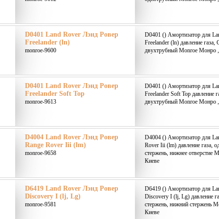
D0401 Land Rover Лэнд Ровер
D0401 () Амортизатор для La
Freelander (ln)
Freelander (ln) давление газа,
monroe-9600
двухтрубный Monroe Монро ,
D0401 Land Rover Лэнд Ровер
D0401 () Амортизатор для La
Freelander Soft Top
Freelander Soft Top давление 
monroe-9613
двухтрубный Monroe Монро ,
D4004 Land Rover Лэнд Ровер
D4004 () Амортизатор для La
Range Rover Iii (lm)
Rover Iii (lm) давление газа,
monroe-9658
стержень, нижнее отверстие M
Киеве
D6419 Land Rover Лэнд Ровер
D6419 () Амортизатор для La
Discovery I (lj, Lg)
Discovery I (lj, Lg) давление 
monroe-9581
стержень, нижний стержень M
Киеве