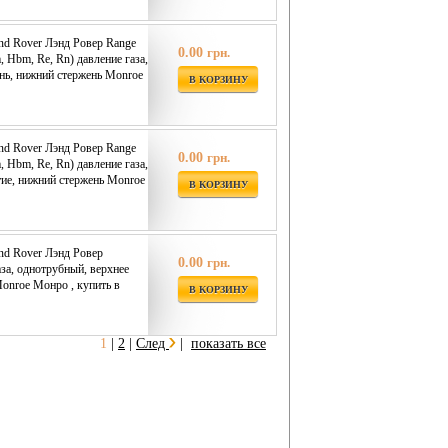
nd Rover Лэнд Ровер Range
0.00
грн.
m, Hbm, Re, Rn) давление газа,
нь, нижний стержень Monroe
В КОРЗИНУ
nd Rover Лэнд Ровер Range
0.00
грн.
m, Hbm, Re, Rn) давление газа,
тие, нижний стержень Monroe
В КОРЗИНУ
nd Rover Лэнд Ровер
0.00
грн.
газа, однотрубный, верхнее
Monroe Монро , купить в
В КОРЗИНУ
1
|
2
|
След
|
показать все