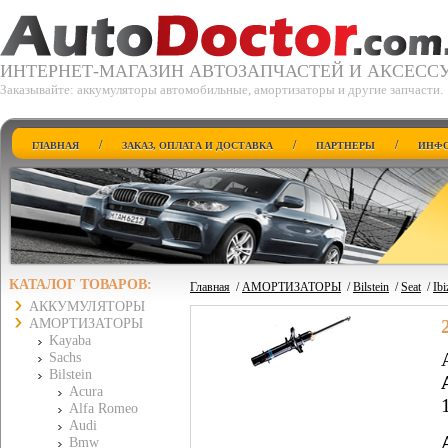
ИНТЕРНЕТ-МАГАЗИН АВТОЗАПЧАСТЕЙ И АКСЕСС
Заказывайте: аккумуляторы автомобильные, амортизаторы и другие запчасти.
/
/
/
ГЛАВНАЯ
ЗАКАЗ, ОПЛАТА И ДОСТАВКА
ПАРТНЕРЫ
ИНФО
КАТАЛОГ ТОВАРОВ:
Главная
/
АМОРТИЗАТОРЫ
/
Bilstein
/
Seat
/
Ibi
АККУМУЛЯТОРЫ
АМОРТИЗАТОРЫ
Kayaba
Sachs
Bilstein
Acura
Alfa Romeo
Audi
Bmw