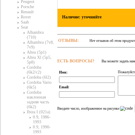
Peugeot
Porsche
Renault
Наличие: уточняйте
Rover
Saab
Seat
Alhambra
(710)
ОТЗЫВЫ:
Нет отзывов об этом продукт
Alhambra (7v8,
7v9)
Altea (5p1)
Altea Xl (5p5,
ЕСТЬ ВОПРОСЫ?
Вы можете задать на
5p8)
Cordoba
Пожалуйста
(6k2/c2)
Имя:
Cordoba (6l2)
Cordoba Vario
Email:
(6k5)
Cordoba
наклонная
задняя часть
(6k2)
Введите число, изображенное на рисунке:
Ibiza I (021a)
0.9, 1986-
1993
0.9, 1990-
1993