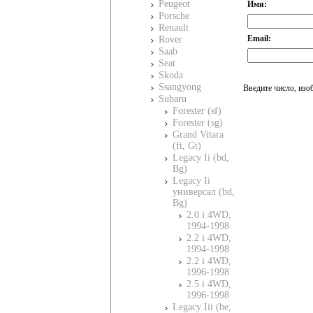
Peugeot
Имя:
Porsche
Renault
Email:
Rover
Saab
Seat
Skoda
Ssangyong
Введите число, изо
Subaru
Forester (sf)
Forester (sg)
Grand Vitara
(ft, Gt)
Legacy Ii (bd,
Bg)
Legacy Ii
универсал (bd,
Bg)
2.0 i 4WD,
1994-1998
2.2 i 4WD,
1994-1998
2.2 i 4WD,
1996-1998
2.5 i 4WD,
1996-1998
Legacy Iii (be,