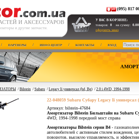
(095) 817 0
У ВАС В КОРЗИНЕ:
АСТЕЙ И АКСЕССУАРОВ
товаров:
0
на сумму:
0.00
заторы и другие запчасти.
оформить заказ
/
/
/
/
ПАРТНЕРЫ
ИНФО-ЦЕНТР
КОНТАКТЫ
ВХОД
АМОРТ
ИЗАТОРЫ
/
Bilstein
/
Subaru
/
Legacy Ii универсал (bd, Bg)
/
2.0 i 4WD, 1994-1998
22-048059 Subaru Субару Legacy Ii универсал 
Артикул: bilstein-47684
Амортизатор Bilstein Бильштайн на Subaru С
4WD, 1994-1998 передний мост справа
Амортизаторы Bilstein серии B4
- газонаполнен
автолюбителей с активным стилем вождения, це
поворотов, высокую управляемость, и эффектив