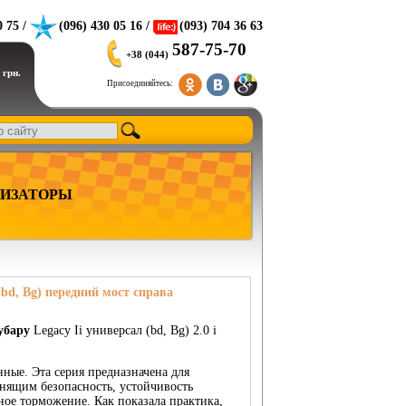
0 75 /
(096) 430 05 16 /
(093) 704 36 63
587-75-70
+38 (044)
 грн.
Присоединяйтесь:
ИЗАТОРЫ
(bd, Bg) передний мост справа
убару
Legacy Ii универсал (bd, Bg) 2.0 i
ные. Эта серия предназначена для
нящим безопасность, устойчивость
ное торможение. Как показала практика,