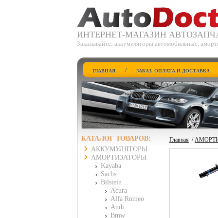
ИНТЕРНЕТ-МАГАЗИН АВТОЗАПЧ
Заказывайте: аккумуляторы автомобильные, аморти
/
ГЛАВНАЯ
ЗАКАЗ, ОПЛАТА И ДОСТАВКА
КАТАЛОГ ТОВАРОВ:
Главная
/
АМОРТ
АККУМУЛЯТОРЫ
АМОРТИЗАТОРЫ
Kayaba
Sachs
Bilstein
Acura
Alfa Romeo
Audi
Bmw