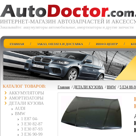
ИНТЕРНЕТ-МАГАЗИН АВТОЗАПЧАСТЕЙ И АКСЕСС
Заказывайте: аккумуляторы автомобильные, амортизаторы и другие запчасти
/
/
/
ГЛАВНАЯ
ЗАКАЗ, ОПЛАТА И ДОСТАВКА
ИНФО-ЦЕНТР
КО
КАТАЛОГ ТОВАРОВ:
Главная
/
ДЕТАЛИ КУЗОВА
/
BMW
/
5 E34 88-
АККУМУЛЯТОРЫ
АМОРТИЗАТОРЫ
ДЕТАЛИ КУЗОВА
AUDI
BMW
1 E87 04-
3 E30 82-87
3 E30 87-93
3 E36 90-99