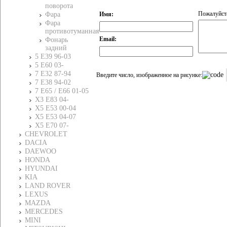
поворота
Пожалуйста
Имя:
Фара
Фара
противотуманная
Email:
Фонарь
задний
5 E39 96-03
5 E60 03-
7 E32 87-94
Введите число, изображенное на рисунке:
7 E38 94-02
7 E65 / E66 01-05
X3 E83 04-
X5 E53 00-04
X5 E53 04-07
X5 E70 07-
CHEVROLET
DACIA
DAEWOO
HONDA
HYUNDAI
KIA
LAND ROVER
LEXUS
MAZDA
MERCEDES
MINI