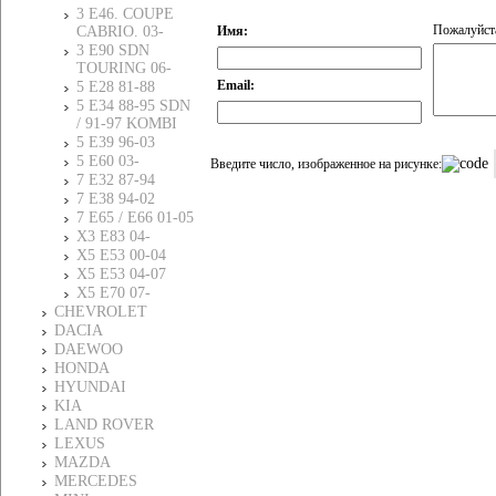
3 E46. COUPE
Пожалуйста
Имя:
CABRIO. 03-
3 E90 SDN
TOURING 06-
Email:
5 E28 81-88
5 E34 88-95 SDN
/ 91-97 KOMBI
5 E39 96-03
5 E60 03-
Введите число, изображенное на рисунке:
7 E32 87-94
7 E38 94-02
7 E65 / E66 01-05
X3 E83 04-
X5 E53 00-04
X5 E53 04-07
X5 E70 07-
CHEVROLET
DACIA
DAEWOO
HONDA
HYUNDAI
KIA
LAND ROVER
LEXUS
MAZDA
MERCEDES