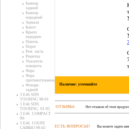
Бампер
задний
Бампер
передний
Зеркала
Капот
Крыло
переднее
Панель
Порог
Рем. часть
Решетка
Указатель
поворота
Фара
Фара
противотуманная
Наличие: уточняйте
Фонарь
задний
3 E46 SDN
TOURING 98-01
3 E46 SDN
ОТЗЫВЫ:
Нет отзывов об этом продукт
TOURING. 01-05
3 E46. COMPACT
00-
3 E46. COUPE
ЕСТЬ ВОПРОСЫ?
Вы можете задать на
CABRIO 99-02