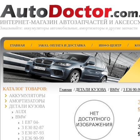
ИНТЕРНЕТ-МАГАЗИН АВТОЗАПЧАСТЕЙ И АКСЕСС
Заказывайте: аккумуляторы автомобильные, амортизаторы и другие запчасти
/
/
/
ГЛАВНАЯ
ЗАКАЗ, ОПЛАТА И ДОСТАВКА
ИНФО-ЦЕНТР
КО
КАТАЛОГ ТОВАРОВ:
Главная
/
ДЕТАЛИ КУЗОВА
/
BMW
/
3 E36 90-9
АККУМУЛЯТОРЫ
АМОРТИЗАТОРЫ
ДЕТАЛИ КУЗОВА
AUDI
BMW
1 E87 04-
3 E30 82-87
3 E30 87-93
3 E36 90-99