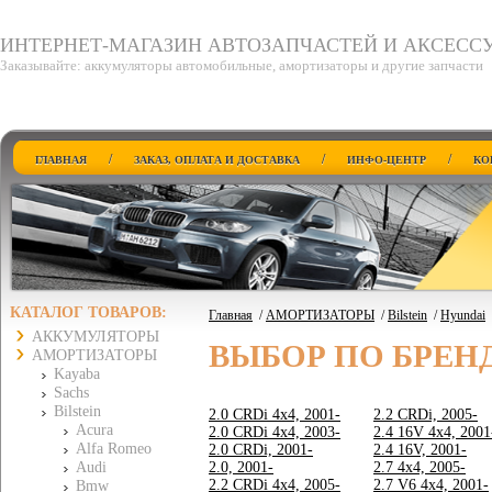
ИНТЕРНЕТ-МАГАЗИН АВТОЗАПЧАСТЕЙ И АКСЕСС
Заказывайте: аккумуляторы автомобильные, амортизаторы и другие запчасти
/
/
/
ГЛАВНАЯ
ЗАКАЗ, ОПЛАТА И ДОСТАВКА
ИНФО-ЦЕНТР
КО
КАТАЛОГ ТОВАРОВ:
Главная
/
АМОРТИЗАТОРЫ
/
Bilstein
/
Hyundai
АККУМУЛЯТОРЫ
ВЫБОР ПО БРЕН
АМОРТИЗАТОРЫ
Kayaba
Sachs
Bilstein
2.0 CRDi 4x4, 2001-
2.2 CRDi, 2005-
Acura
2.0 CRDi 4x4, 2003-
2.4 16V 4x4, 2001
Alfa Romeo
2.0 CRDi, 2001-
2.4 16V, 2001-
Audi
2.0, 2001-
2.7 4x4, 2005-
2.2 CRDi 4x4, 2005-
2.7 V6 4x4, 2001-
Bmw