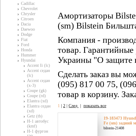
Cadillac
Chevrolet
Амортизаторы Bilste
Chrysler
Citroen
(sm) Bilstein Бильшт
Dacia
Daewoo
Dodge
Компания - произво
Fiat
Ford
товар. Гарантийные 
Honda
Hummer
Украины "О защите 
Hyundai
Accent Ii (lc)
Accent седан
Сделать заказ вы мо
(lc)
Accent седан
(095) 817 00 75, (09
(x-3)
Coupe (gk)
товар в корзину. За
Coupe (rd)
Elantra (xd)
1
|
2
|
След
|
показать все
Elantra седан
(xd)
Getz (tb)
19-183473 Hyund
H-1 автобус
Fe (sm) задний 
(kmf)
bilstein-21408
H-1 фургон