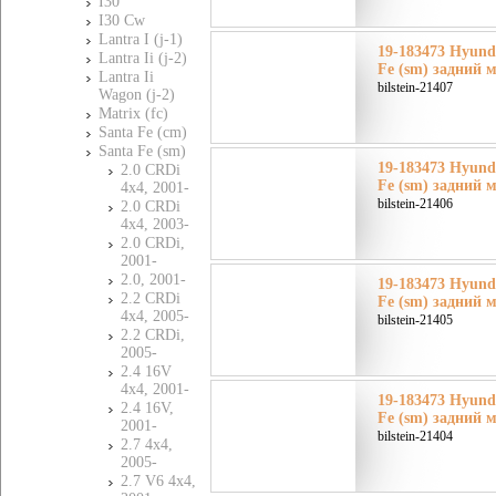
I30
I30 Cw
Lantra I (j-1)
19-183473 Hyund
Lantra Ii (j-2)
Fe (sm) задний 
Lantra Ii
bilstein-21407
Wagon (j-2)
Matrix (fc)
Santa Fe (cm)
Santa Fe (sm)
19-183473 Hyund
2.0 CRDi
Fe (sm) задний 
4x4, 2001-
bilstein-21406
2.0 CRDi
4x4, 2003-
2.0 CRDi,
2001-
2.0, 2001-
19-183473 Hyund
2.2 CRDi
Fe (sm) задний 
4x4, 2005-
bilstein-21405
2.2 CRDi,
2005-
2.4 16V
4x4, 2001-
19-183473 Hyund
2.4 16V,
Fe (sm) задний 
2001-
bilstein-21404
2.7 4x4,
2005-
2.7 V6 4x4,