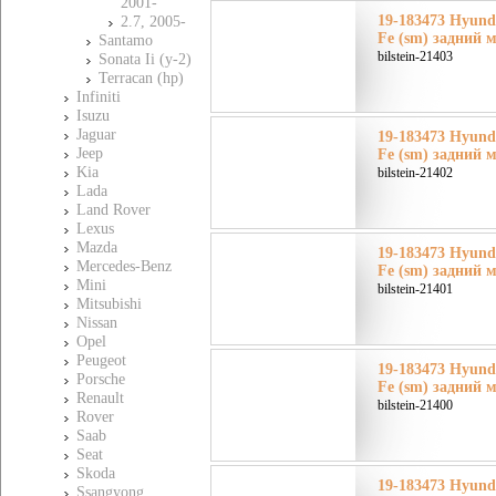
2001-
19-183473 Hyund
2.7, 2005-
Fe (sm) задний 
Santamo
bilstein-21403
Sonata Ii (y-2)
Terracan (hp)
Infiniti
Isuzu
Jaguar
19-183473 Hyund
Jeep
Fe (sm) задний 
Kia
bilstein-21402
Lada
Land Rover
Lexus
Mazda
19-183473 Hyund
Mercedes-Benz
Fe (sm) задний 
Mini
bilstein-21401
Mitsubishi
Nissan
Opel
Peugeot
19-183473 Hyund
Porsche
Fe (sm) задний 
Renault
bilstein-21400
Rover
Saab
Seat
Skoda
19-183473 Hyund
Ssangyong